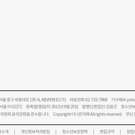
울 중구 세종대로 135-9, 4층(태평로1가) 대표전화: 02-732-7868 기사제보:
pre
울 아 02271 등록(발행)일자: 2012년 9월 25일 발행인/편집인: 김윤곤 청소년
위원회 윤리강령을 준수합니다.
Copyright 더나은미래 All rights reserved. 무
사소개
개인정보처리방침
청소년보호정책
편집규약
알립