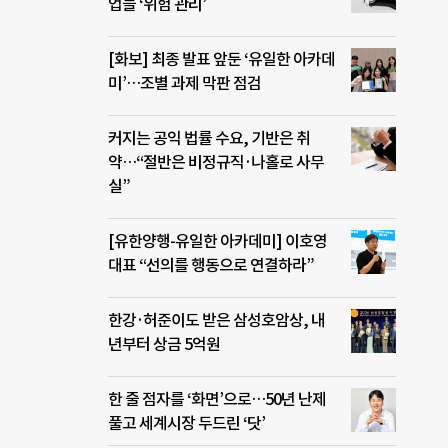
업들 ‘위험 관리’
[화보] 최종 발표 앞둔 ‘유일한 아카데
미’…조별 과제 막판 점검
커지는 공익 법률 수요, 기반은 취
약…“절반은 비정규직·나홀로 사무
실”
[유한양행-유일한 아카데미] 이호영
대표 “선의를 행동으로 연결하라”
한강·허준이도 받은 삼성호암상, 내
년부터 상금 5억원
한 줄 점자를 ‘화면’으로…50년 난제
풀고 세계시장 두드린 ‘닷’