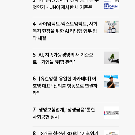
기업자원봉사의 ‘진짜 성과’는 무
엇인가…UN이 제시한 새 기준은
사이임팩트-넥스트임팩트, 사회
복지 현장을 위한 AI 리빙랩 업무 협
약 체결
AI, 지속가능경영의 새 기준으
로…기업들 ‘위험 관리’
[유한양행-유일한 아카데미] 이
호영 대표 “선의를 행동으로 연결하
라”
생명보험업계, ‘상생금융’ 통한
사회공헌 실시
18개국 청소년 300명, ‘기후위기