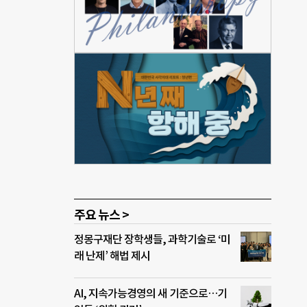
업
 공공
며
을 써
발생
기 위
가스
1682
의사
 초
주요 뉴스 >
정몽구재단 장학생들, 과학기술로 ‘미
래 난제’ 해법 제시
AI, 지속가능경영의 새 기준으로…기