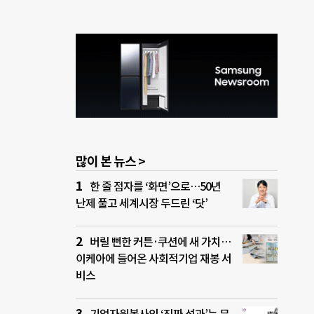
많이 본 뉴스 >
한 줄 점자를 ‘화면’으로…50년
난제 풀고 세계시장 두드린 ‘닷’
버릴 뻔한 커튼·쿠션에 새 가치…
이케아에 들어온 사회적기업 재봉 서
비스