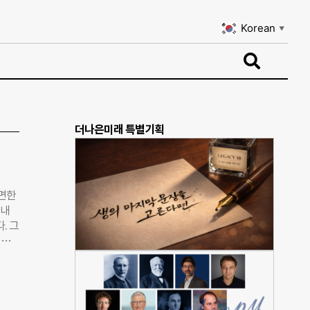
Korean
▼
Korean
▼
더나은미래 특별기획
직면한
국내
. 그
 연
임팩
 서
 인
소