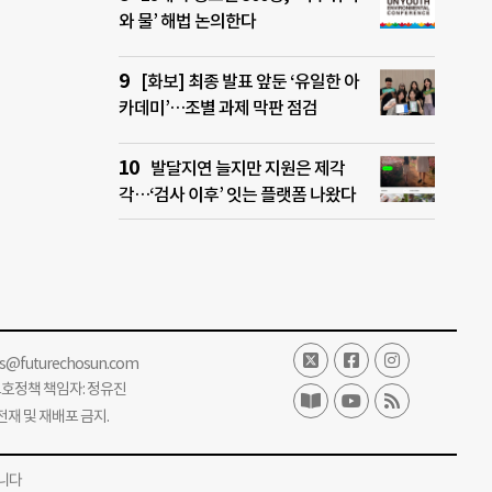
와 물’ 해법 논의한다
[화보] 최종 발표 앞둔 ‘유일한 아
카데미’…조별 과제 막판 점검
발달지연 늘지만 지원은 제각
각…‘검사 이후’ 잇는 플랫폼 나왔다
ss@futurechosun.com
보호정책 책임자: 정유진
단 전재 및 재배포 금지.
니다