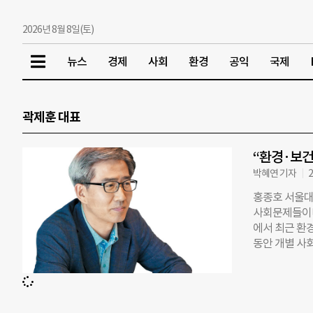
2026년 8월 8일(토)
뉴스
경제
사회
환경
공익
국제
곽제훈 대표
“환경·보건
박혜연 기자
2
홍종호 서울대 
사회문제들이다
에서 최근 환
동안 개별 사
구는 사회성
트코리아의 주
울대 환경대학
한 사회적 비