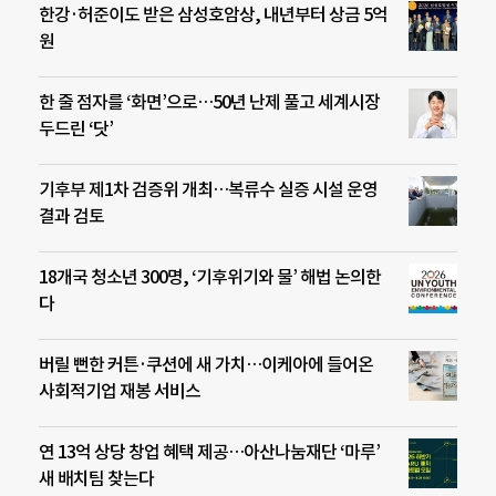
한강·허준이도 받은 삼성호암상, 내년부터 상금 5억
원
한 줄 점자를 ‘화면’으로…50년 난제 풀고 세계시장
두드린 ‘닷’
기후부 제1차 검증위 개최…복류수 실증 시설 운영
결과 검토
18개국 청소년 300명, ‘기후위기와 물’ 해법 논의한
다
버릴 뻔한 커튼·쿠션에 새 가치…이케아에 들어온
사회적기업 재봉 서비스
연 13억 상당 창업 혜택 제공…아산나눔재단 ‘마루’
새 배치팀 찾는다