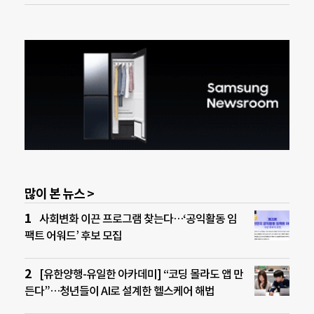
많이 본 뉴스 >
사회변화 이끈 프로그램 찾는다…‘공익활동 임
팩트 어워드’ 후보 모집
[유한양행-유일한 아카데미] “코딩 몰라도 앱 만
든다”…청년들이 AI로 설계한 헬스케어 해법