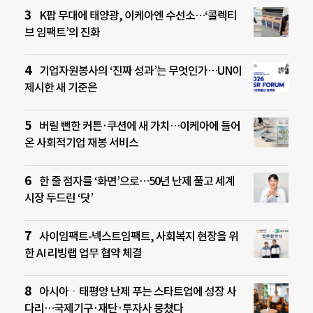
K팝 무대에 태양광, 이케아엔 수선소…‘콜렉티
브 임팩트’의 진화
기업자원봉사의 ‘진짜 성과’는 무엇인가…UN이
제시한 새 기준은
버릴 뻔한 커튼·쿠션에 새 가치…이케아에 들어
온 사회적기업 재봉 서비스
한 줄 점자를 ‘화면’으로…50년 난제 풀고 세계
시장 두드린 ‘닷’
사이임팩트-넥스트임팩트, 사회복지 현장을 위
한 AI 리빙랩 업무 협약 체결
아시아ㆍ태평양 난제 푸는 스타트업에 성장 사
다리…국제기구·재단·투자사 뭉쳤다