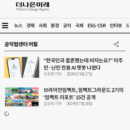
뉴스
경제
사회
환경
공익
국제
ESG·CSR
인터뷰
오
공익법센터 어필
“한국인과 결혼했는데 비자는요?” 이주
민·난민 전용 AI 챗봇 나왔다
조유현 기자
2026년 3월 17일
브라이언임팩트, 임팩트그라운드 2기의
‘임팩트 리포트’ 15건 공개
김규리 기자
2024년 7월 18일