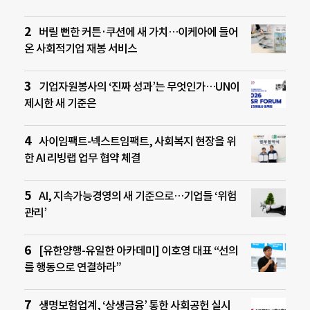
버릴 뻔한 커튼·쿠션에 새 가치…이케아에 들어
온 사회적기업 재봉 서비스
기업자원봉사의 ‘진짜 성과’는 무엇인가…UN이
제시한 새 기준은
사이임팩트-넥스트임팩트, 사회복지 현장을 위
한 AI 리빙랩 업무 협약 체결
AI, 지속가능경영의 새 기준으로…기업들 ‘위험
관리’
[유한양행-유일한 아카데미] 이호영 대표 “선의
를 행동으로 연결하라”
생명보험업계, ‘상생금융’ 통한 사회공헌 실시