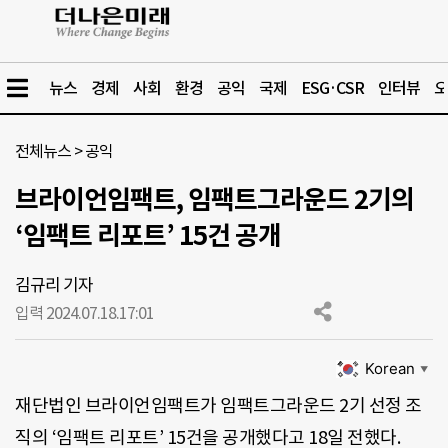
뉴스
경제
사회
환경
공익
국제
ESG·CSR
인터뷰
오
전체뉴스
>
공익
브라이언임팩트, 임팩트그라운드 2기의
‘임팩트 리포트’ 15건 공개
김규리 기자
입력 2024.07.18.
17:01
Korean
▼
재단법인 브라이언임팩트가 임팩트그라운드 2기 선정 조
직의 ‘임팩트 리포트’ 15건을 공개했다고 18일 전했다.