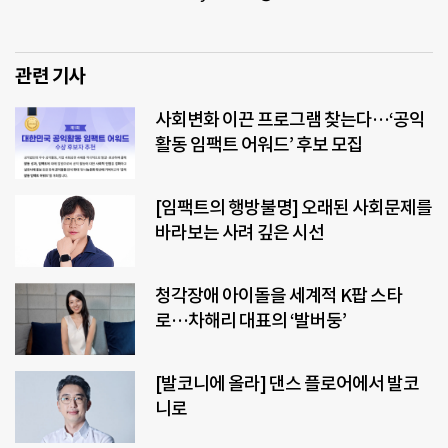
관련 기사
사회변화 이끈 프로그램 찾는다…‘공익
활동 임팩트 어워드’ 후보 모집
[임팩트의 행방불명] 오래된 사회문제를
바라보는 사려 깊은 시선
청각장애 아이돌을 세계적 K팝 스타
로…차해리 대표의 ‘발버둥’
[발코니에 올라] 댄스 플로어에서 발코
니로