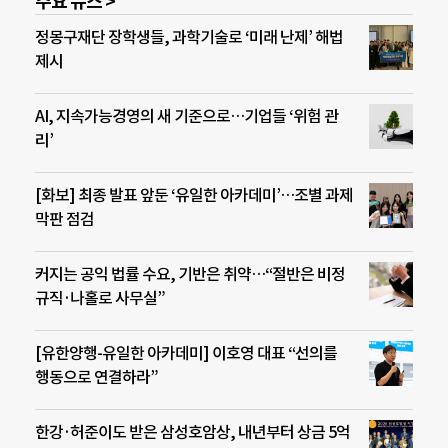
주요 뉴스 >
정몽구재단 장학생들, 과학기술로 ‘미래 난제’ 해법
제시
AI, 지속가능경영의 새 기준으로…기업들 ‘위험 관
리’
[화보] 최종 발표 앞둔 ‘유일한 아카데미’…조별 과제
막판 점검
커지는 공익 법률 수요, 기반은 취약…“절반은 비정
규직·나홀로 사무실”
[유한양행-유일한 아카데미] 이호영 대표 “선의를
행동으로 연결하라”
한강·허준이도 받은 삼성호암상, 내년부터 상금 5억