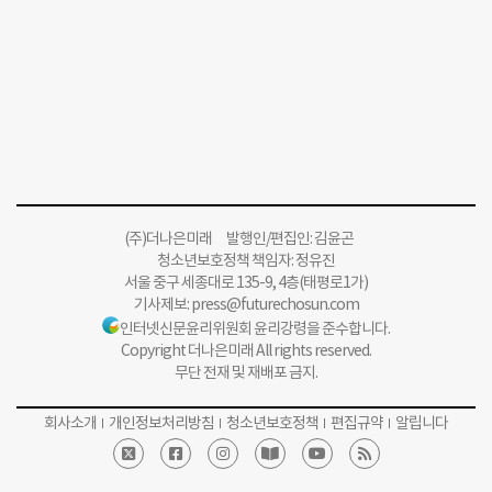
(주)더나은미래 발행인/편집인: 김윤곤
청소년보호정책 책임자: 정유진
서울 중구 세종대로 135-9, 4층(태평로1가)
기사제보:
press@futurechosun.com
인터넷신문윤리위원회 윤리강령을 준수합니다.
Copyright 더나은미래 All rights reserved.
무단 전재 및 재배포 금지.
회사소개
개인정보처리방침
청소년보호정책
편집규약
알립니다