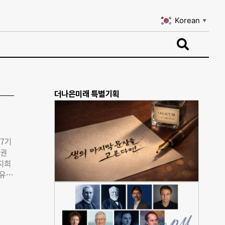
Korean
▼
Korean
▼
더나은미래 특별기획
7기
 권
송지희
조유라
 홍지
크숍
TV조