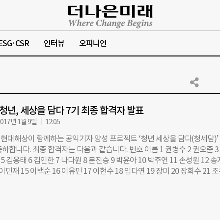
ESG·CSR
인터뷰
오피니언
 청년, 세상을 담다 7기 최종 합격자 발표
017년 1월 9일
12:05
현대해상이 함께하는 공익기자 양성 프로젝트 ‘청년 세상을 담다(청세담)’ 
하합니다. 최종 합격자는 다음과 같습니다. 번호 이름 1 권병수 2 권오준 3
5 김응태 6 김인한 7 나다원 8 문진승 9 박윤아 10 박주연 11 손성원 12 
 이민재 15 이백순 16 이유민 17 이현수 18 임다연 19 장미 20 장희수 21 
 최서영 24 한수지 25 한수현 26 한승아 27 한승희 28 허세민 29 현지호 30
자들을 대상으로 청세담 7기 입학식과 워크숍이 진행됩니다. -입학식 및 워
3일(금) 오후 2시~6시 -입학식 및 워크숍 장소 : 서울시 중구 세종대로 21 40 
이스 라온’ -문의: chungsedam@gmail.com, 02-725-5521