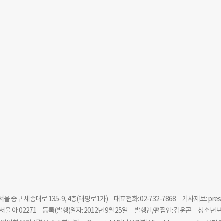
울 중구 세종대로 135-9, 4층(태평로1가) 대표전화: 02-732-7868 기사제보:
pre
울 아 02271 등록(발행)일자: 2012년 9월 25일 발행인/편집인: 김윤곤 청소년