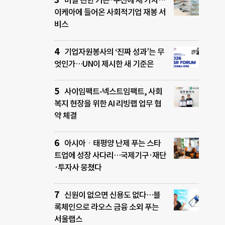
버릴 뻔한 커튼·쿠션에 새 가치…
이케아에 들어온 사회적기업 재봉 서
비스
기업자원봉사의 ‘진짜 성과’는 무
엇인가…UN이 제시한 새 기준은
사이임팩트-넥스트임팩트, 사회
복지 현장을 위한 AI 리빙랩 업무 협
약 체결
아시아ㆍ태평양 난제 푸는 스타
트업에 성장 사다리…국제기구·재단
·투자사 뭉쳤다
신원이 없으면 신용도 없다…블
록체인으로 라오스 금융 소외 푸는
서울랩스