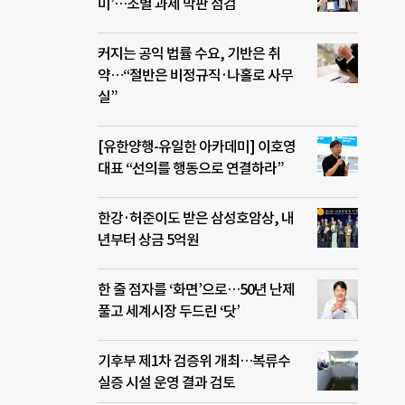
미’…조별 과제 막판 점검
커지는 공익 법률 수요, 기반은 취
약…“절반은 비정규직·나홀로 사무
실”
[유한양행-유일한 아카데미] 이호영
대표 “선의를 행동으로 연결하라”
한강·허준이도 받은 삼성호암상, 내
년부터 상금 5억원
한 줄 점자를 ‘화면’으로…50년 난제
풀고 세계시장 두드린 ‘닷’
기후부 제1차 검증위 개최…복류수
실증 시설 운영 결과 검토