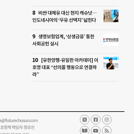
비싼 대체유 대신 현지 캐슈넛…
인도네시아의 ‘우유 선택지’ 넓힌다
생명보험업계, ‘상생금융’ 통한
사회공헌 실시
[유한양행-유일한 아카데미] 이
호영 대표 “선의를 행동으로 연결하
라”
ss@futurechosun.com
보호정책 책임자: 정유진