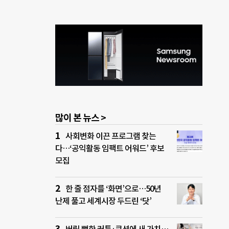
많이 본 뉴스 >
사회변화 이끈 프로그램 찾는
다…‘공익활동 임팩트 어워드’ 후보
모집
한 줄 점자를 ‘화면’으로…50년
난제 풀고 세계시장 두드린 ‘닷’