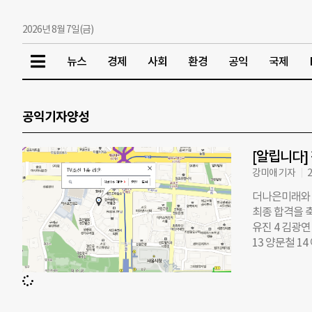
2026년 8월 7일(금)
뉴스
경제
사회
환경
공익
국제
공익기자양성
[알립니다]
강미애 기자
2
더나은미래와 
최종 합격을 축
유진 4 김광연 
13 양문철 14
22 차민지 23
은 최종 합격
일정 : 1월 1
선빌딩 1층 ‘스페