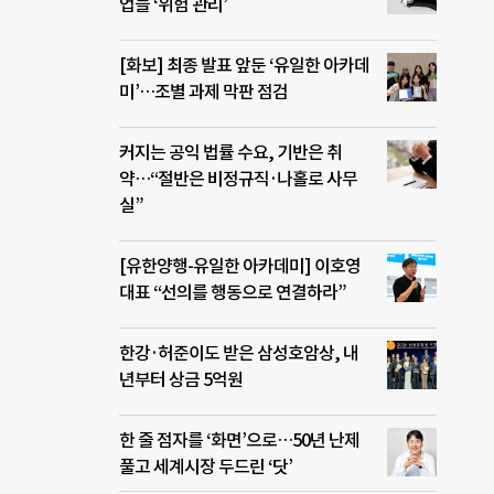
업들 ‘위험 관리’
[화보] 최종 발표 앞둔 ‘유일한 아카데
미’…조별 과제 막판 점검
커지는 공익 법률 수요, 기반은 취
약…“절반은 비정규직·나홀로 사무
실”
[유한양행-유일한 아카데미] 이호영
대표 “선의를 행동으로 연결하라”
한강·허준이도 받은 삼성호암상, 내
년부터 상금 5억원
한 줄 점자를 ‘화면’으로…50년 난제
풀고 세계시장 두드린 ‘닷’