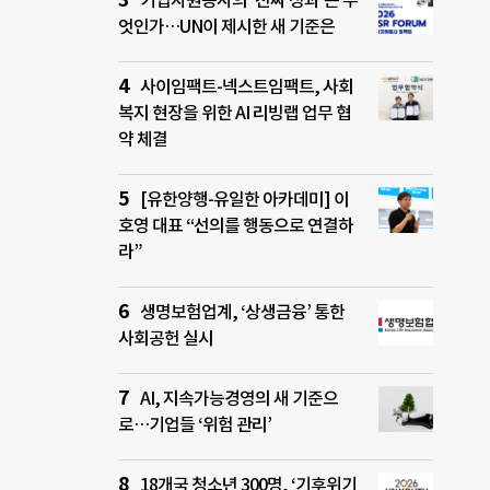
기업자원봉사의 ‘진짜 성과’는 무
엇인가…UN이 제시한 새 기준은
사이임팩트-넥스트임팩트, 사회
복지 현장을 위한 AI 리빙랩 업무 협
약 체결
[유한양행-유일한 아카데미] 이
호영 대표 “선의를 행동으로 연결하
라”
생명보험업계, ‘상생금융’ 통한
사회공헌 실시
AI, 지속가능경영의 새 기준으
로…기업들 ‘위험 관리’
18개국 청소년 300명, ‘기후위기