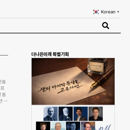
Korean
▼
Korean
▼
더나은미래 특별기획
운동
아프
 동
년 동
아침
 되
때,
면한