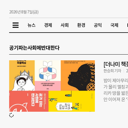
2026년 8월 7일(금)
뉴스
경제
사회
환경
공익
국제
공기파는사회에반대한다
[더나미 책
한승희 기자
2
밤이 제아무리
가 몰리 멜칭과
리카 땅을 밟
안 이어져 온 
안 8000개 
은 오는 법이다
나요? 범죄자
노동자의 인권