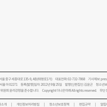
울 중구 세종대로 135-9, 4층(태평로1가) 대표전화: 02-732-7868 기사제보:
pre
울 아 02271 등록(발행)일자: 2012년 9월 25일 발행인/편집인: 김윤곤 청소년
위원회 윤리강령을 준수합니다.
Copyright 더나은미래 All rights reserved. 무
사소개
개인정보처리방침
청소년보호정책
편집규약
알립