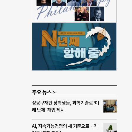
 사
 구정
질일
 전문
들을
 프레
, 1
갖춰야
주요 뉴스 >
정몽구재단 장학생들, 과학기술로 ‘미
래 난제’ 해법 제시
AI, 지속가능경영의 새 기준으로…기