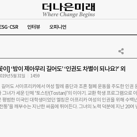
ESG·CSR
인터뷰
오피니언
꽂이] ‘밤이 제아무리 길어도’ ‘인권도 차별이 되나요?’ 외
019년 5월 31일
14:59
 길어도 서아프리카에서 여성 할례 중단과 조혼 철폐 운동을 주도한 인권 
 그녀가 세운 단체 ‘토스탄(Tostan)’의 이야기. 교환 학생 프로그램으로 
은 평범한 미국인 대학생이었던 멜칭은 아프리카 여성의 인권을 위해 수백년
‘전통’을 깨부수는 지난한 싸움에 뛰어든다. 그녀의 노력 덕분에 지난 20여 
넘는 아프리카 마을에서 여성 할례와 조혼이 중단됐다. 밤이 아무리 길어도, 
. 에이미 몰로이 지음, 조경실 옮김, 엘컴퍼니, 1만8000원 인권도 차별이
의 인권과 피해자의 인권이 부딪힐 때, 남성의 인권과 여성의 인권이 대립할 
과 경영자의 인권이 충돌할 때, 우리는 어느 한 쪽을 택하고 다른 쪽을 외