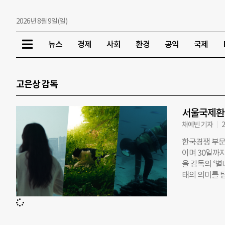
2026년 8월 9일(일)
뉴스
경제
사회
환경
공익
국제
고은상 감독
서울국제환경
채예빈 기자
2
한국경쟁 부문 
이며 30일까지
율 감독의 ‘별
태의 의미를 
화제 개막일인 
에서 발견한 
서 멸종위기 
문제가 드러나