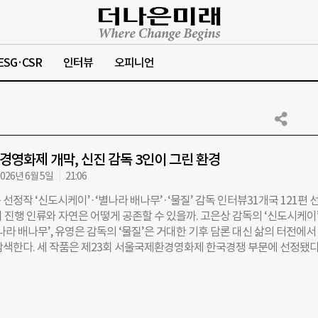
ESG·CSR
인터뷰
오피니언
영화제 개막, 신진 감독 3인이 그린 환경
026년 6월 5일
21:06
선정작 ‘신도시케이’·‘별나라 배나무’·‘물질’ 감독 인터뷰31개국 121편 
 진행 인류와 자연은 어떻게 공존할 수 있을까. 고은상 감독의 ‘신도시케이’
나라 배나무’, 유영은 감독의 ‘물질’은 거대한 기후 담론 대신 삶의 터전에서
탐색한다. 세 작품은 제23회 서울국제환경영화제 한국경쟁 부문에 선정됐다.
5일, 서울 중구 환경재단 레이첼카슨홀에서 신진 감독 3인을 만났다. ◇ 집
자연을 영화로 풀다 고은상 감독의 ‘신도시케이’는 갯벌을 메워 조성한 신
야생생물 1급인 저어새 사체가 발견되고, 부검을 계기로 매립과 서식지 파
는 과정을 그린다. 영화는 편리한 도시 환경 뒤에 가려진 생태계의 균열과