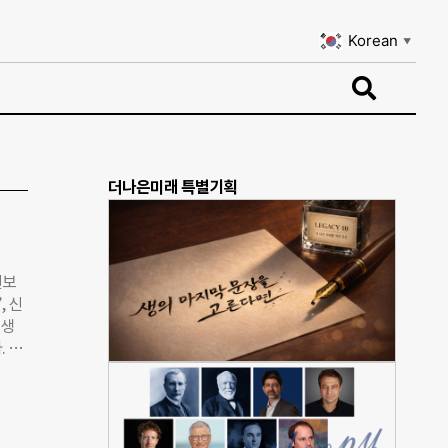
Korean
▼
Korean
▼
더나은미래 특별기획
선보
, 신
 생
 영
 앞
도시에
괴의
 그로