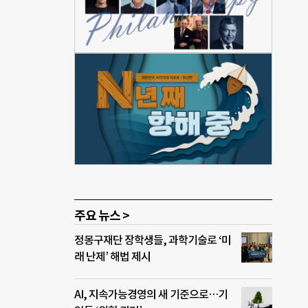
조성한
 세
 부
화로
 영
져가
시 개
살아
주요 뉴스 >
정몽구재단 장학생들, 과학기술로 ‘미
래 난제’ 해법 제시
AI, 지속가능경영의 새 기준으로…기