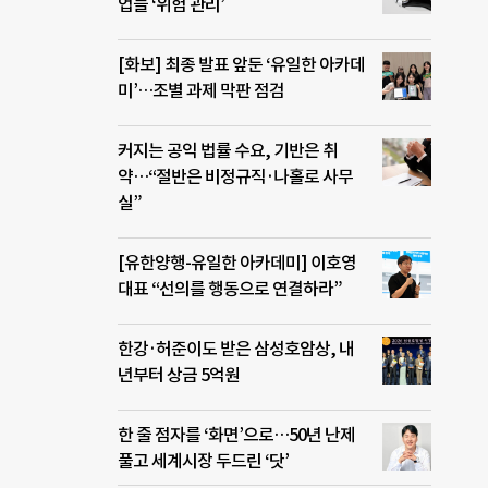
업들 ‘위험 관리’
[화보] 최종 발표 앞둔 ‘유일한 아카데
미’…조별 과제 막판 점검
커지는 공익 법률 수요, 기반은 취
약…“절반은 비정규직·나홀로 사무
실”
[유한양행-유일한 아카데미] 이호영
대표 “선의를 행동으로 연결하라”
한강·허준이도 받은 삼성호암상, 내
년부터 상금 5억원
한 줄 점자를 ‘화면’으로…50년 난제
풀고 세계시장 두드린 ‘닷’