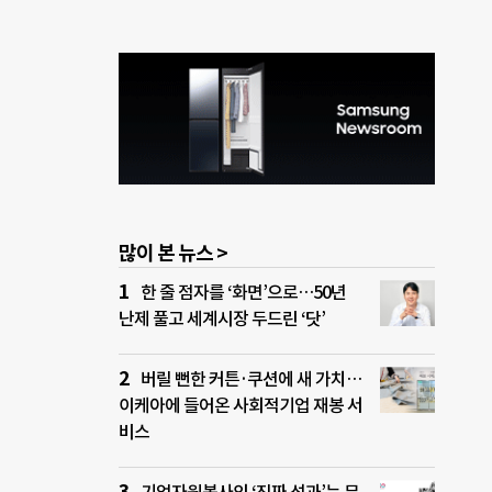
많이 본 뉴스 >
한 줄 점자를 ‘화면’으로…50년
난제 풀고 세계시장 두드린 ‘닷’
버릴 뻔한 커튼·쿠션에 새 가치…
이케아에 들어온 사회적기업 재봉 서
비스