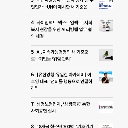
기업자원봉사의 ‘진짜 성과’는 무
엇인가…UN이 제시한 새 기준은
사이임팩트-넥스트임팩트, 사회
복지 현장을 위한 AI 리빙랩 업무 협
약 체결
AI, 지속가능경영의 새 기준으
로…기업들 ‘위험 관리’
[유한양행-유일한 아카데미] 이
호영 대표 “선의를 행동으로 연결하
라”
생명보험업계, ‘상생금융’ 통한
사회공헌 실시
18개국 청소년 300명, ‘기후위기