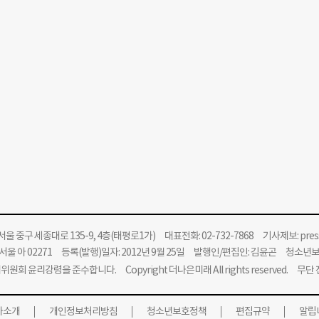
울 중구 세종대로 135-9, 4층(태평로1가) 대표전화: 02-732-7868 기사제보:
pre
울 아 02271 등록(발행)일자: 2012년 9월 25일 발행인/편집인: 김윤곤 청소년
위원회 윤리강령을 준수합니다.
Copyright 더나은미래 All rights reserved. 무
사소개
개인정보처리방침
청소년보호정책
편집규약
알립