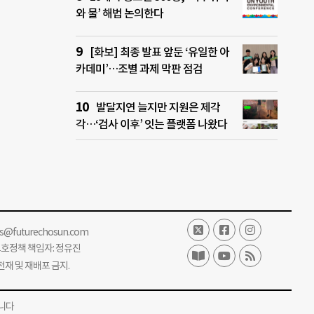
와 물’ 해법 논의한다
[화보] 최종 발표 앞둔 ‘유일한 아
카데미’…조별 과제 막판 점검
발달지연 늘지만 지원은 제각
각…‘검사 이후’ 잇는 플랫폼 나왔다
ss@futurechosun.com
보호정책 책임자: 정유진
단 전재 및 재배포 금지.
니다