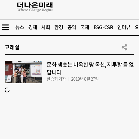
뉴스
경제
사회
환경
공익
국제
ESG·CSR
인터뷰
오
고래실
문화 샘솟는 비옥한 땅 옥천, 지루할 틈 없
답니다
한승희 기자
2019년 8월 27일