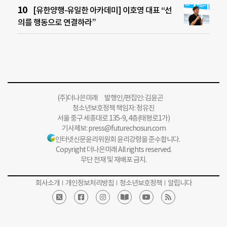
[유한양행-유일한 아카데미] 이호영 대표 “선
의를 행동으로 연결하라”
(주)더나은미래 발행인/편집인: 김윤곤
청소년보호정책 책임자: 정유진
서울 중구 세종대로 135-9, 4층(태평로1가)
기사제보:
press@futurechosun.com
인터넷신문윤리위원회 윤리강령을 준수합니다.
Copyright 더나은미래 All rights reserved.
무단 전재 및 재배포 금지.
회사소개
개인정보처리방침
청소년보호정책
알립니다