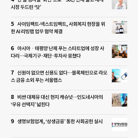
시장 두드린 ‘닷’
사이임팩트-넥스트임팩트, 사회복지 현장을 위
한 AI 리빙랩 업무 협약 체결
아시아ㆍ태평양 난제 푸는 스타트업에 성장 사
다리…국제기구·재단·투자사 뭉쳤다
신원이 없으면 신용도 없다…블록체인으로 라오
스 금융 소외 푸는 서울랩스
비싼 대체유 대신 현지 캐슈넛…인도네시아의
‘우유 선택지’ 넓힌다
생명보험업계, ‘상생금융’ 통한 사회공헌 실시