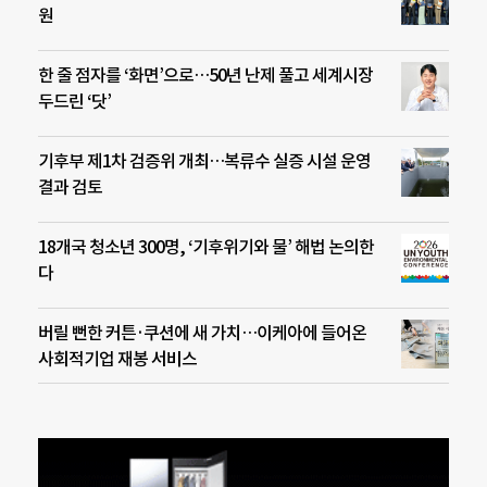
원
한 줄 점자를 ‘화면’으로…50년 난제 풀고 세계시장
두드린 ‘닷’
기후부 제1차 검증위 개최…복류수 실증 시설 운영
결과 검토
18개국 청소년 300명, ‘기후위기와 물’ 해법 논의한
다
버릴 뻔한 커튼·쿠션에 새 가치…이케아에 들어온
사회적기업 재봉 서비스