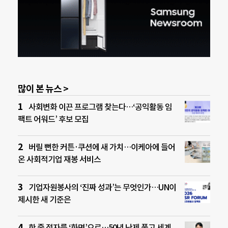
많이 본 뉴스 >
사회변화 이끈 프로그램 찾는다…‘공익활동 임
팩트 어워드’ 후보 모집
버릴 뻔한 커튼·쿠션에 새 가치…이케아에 들어
온 사회적기업 재봉 서비스
기업자원봉사의 ‘진짜 성과’는 무엇인가…UN이
제시한 새 기준은
한 줄 점자를 ‘화면’으로…50년 난제 풀고 세계