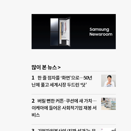
많이 본 뉴스 >
한 줄 점자를 ‘화면’으로…50년
난제 풀고 세계시장 두드린 ‘닷’
버릴 뻔한 커튼·쿠션에 새 가치…
이케아에 들어온 사회적기업 재봉 서
비스