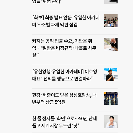
업들 ‘위험 관리’
[화보] 최종 발표 앞둔 ‘유일한 아카데
미’…조별 과제 막판 점검
커지는 공익 법률 수요, 기반은 취
약…“절반은 비정규직·나홀로 사무
실”
[유한양행-유일한 아카데미] 이호영
대표 “선의를 행동으로 연결하라”
한강·허준이도 받은 삼성호암상, 내
년부터 상금 5억원
한 줄 점자를 ‘화면’으로…50년 난제
풀고 세계시장 두드린 ‘닷’