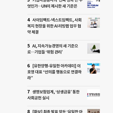
기업자원봉사의 ‘진짜 성과’는 무
엇인가…UN이 제시한 새 기준은
사이임팩트-넥스트임팩트, 사회
복지 현장을 위한 AI 리빙랩 업무 협
약 체결
AI, 지속가능경영의 새 기준으
로…기업들 ‘위험 관리’
[유한양행-유일한 아카데미] 이
호영 대표 “선의를 행동으로 연결하
라”
생명보험업계, ‘상생금융’ 통한
사회공헌 실시
[화보] 최종 발표 앞둔 ‘유일한 아