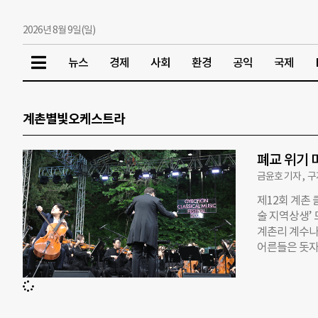
2026년 8월 9일(일)
뉴스
경제
사회
환경
공익
국제
계촌별빛오케스트라
폐교 위기 
금윤호 기자 , 
제12회 계촌 
술 지역상생’ 
계촌리 계수나
어른들은 돗자
소리가 클래식
이다. 이번 축
촌 클래식 축
주최한다. 20