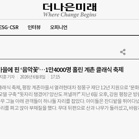
ESG·CSR
인터뷰
오피니언
마을에 핀 ‘음악꽃’…1만4000명 홀린 계촌 클래식 축제
구지훈 기자
2026년 6월 8일
17:15
클래식 축제, 평창 계촌마을서 열려현대차 정몽구 재단 12년 지원으로 ‘문
모델 구축 “돗자리 챙겼어? 양산도 꺼낼까?” 지난 6일 오후, 강원 평창군 
무 그늘 아래 관객들이 하나둘 자리를 잡았다. 아이들은 잔디밭을 뛰어다녔
리를 펴고 앉아 부채질을 했다. 무대 뒤편으로 산과 나무가 둘러섰고, 바람
 선율 사이로 스며들었다. 올해로 열두 번째를 맞은 ‘계촌 클래식 축제’의 
제는 지난 5일부터 7일까지 강원도 평창군 방림면 계촌리 일대에서 열렸다.
제는 현대차 정몽구 재단과 한국예술종합학교, 계촌클래식축제위원회가 공
15년 시작된 축제는 ‘예술이 일상이 되는 마을’을 목표로 이어져 왔다. 올해