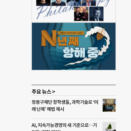
 개막
지혜
루티
 함
타리
 대
 플리
단은
, 문
MK앙
주요 뉴스 >
정몽구재단 장학생들, 과학기술로 ‘미
래 난제’ 해법 제시
AI, 지속가능경영의 새 기준으로…기