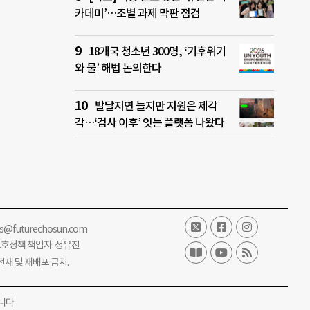
카데미’…조별 과제 막판 점검
18개국 청소년 300명, ‘기후위기
와 물’ 해법 논의한다
발달지연 늘지만 지원은 제각
각…‘검사 이후’ 잇는 플랫폼 나왔다
ss@futurechosun.com
보호정책 책임자: 정유진
단 전재 및 재배포 금지.
니다