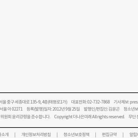
울 중구 세종대로 135-9, 4층(태평로1가) 대표전화: 02-732-7868 기사제보:
pre
울 아 02271 등록(발행)일자: 2012년 9월 25일 발행인/편집인: 김윤곤 청소년
위원회 윤리강령을 준수합니다.
Copyright 더나은미래 All rights reserved. 무
사소개
개인정보처리방침
청소년보호정책
편집규약
알립