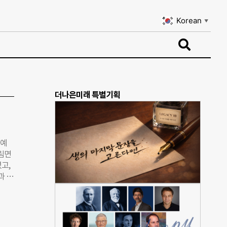
Korean
▼
Korean
▼
더나은미래 특별기획
화예
방림면
고,
과 새
풍경
 계
동
도 축