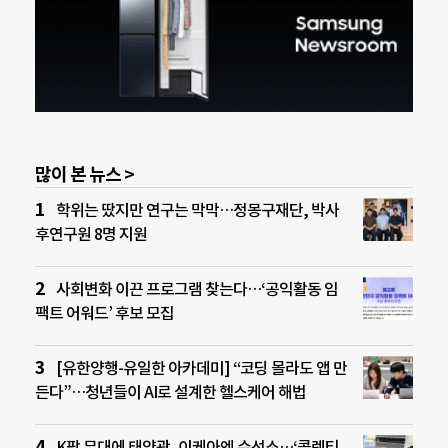
많이 본 뉴스 >
학위는 땄지만 연구는 막막…정몽구재단, 박사
후연구원 8명 지원
사회변화 이끈 프로그램 찾는다…‘공익활동 임
팩트 어워드’ 후보 모집
[유한양행-유일한 아카데미] “코딩 몰라도 앱 만
든다”…청년들이 AI로 설계한 헬스케어 해법
K팝 무대에 태양광, 이케아엔 수선소…‘콜렉티