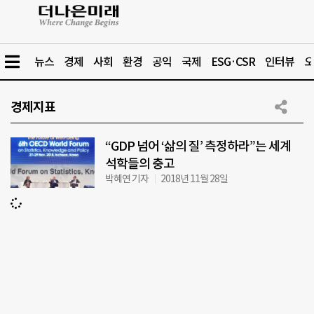
뉴스
경제
사회
환경
공익
국제
ESG·CSR
인터뷰
오
경제지표
“GDP 넘어 ‘삶의 질’ 측정하라”는 세계
석학들의 충고
박혜연 기자
2018년 11월 28일