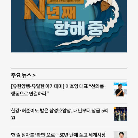
주요 뉴스 >
[유한양행-유일한 아카데미] 이호영 대표 “선의를
행동으로 연결하라”
한강·허준이도 받은 삼성호암상, 내년부터 상금 5억
원
한 줄 점자를 ‘화면’으로…50년 난제 풀고 세계시장