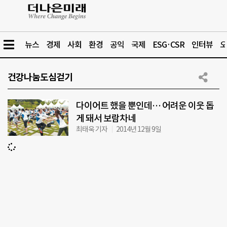
뉴스
경제
사회
환경
공익
국제
ESG·CSR
인터뷰
오
건강나눔도심걷기
다이어트 했을 뿐인데… 어려운 이웃 돕
게 돼서 보람차네
최태욱 기자
2014년 12월 9일