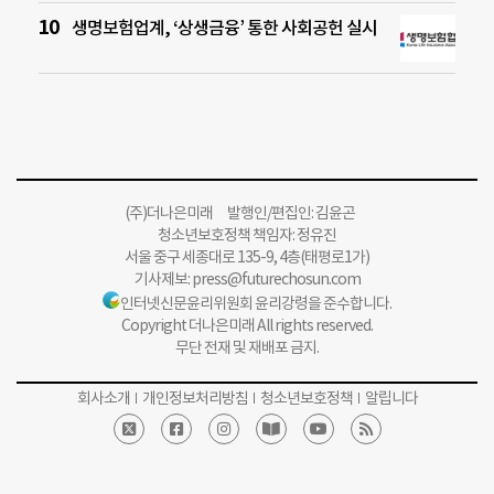
생명보험업계, ‘상생금융’ 통한 사회공헌 실시
(주)더나은미래 발행인/편집인: 김윤곤
청소년보호정책 책임자: 정유진
서울 중구 세종대로 135-9, 4층(태평로1가)
기사제보:
press@futurechosun.com
인터넷신문윤리위원회 윤리강령을 준수합니다.
Copyright 더나은미래 All rights reserved.
무단 전재 및 재배포 금지.
회사소개
개인정보처리방침
청소년보호정책
알립니다