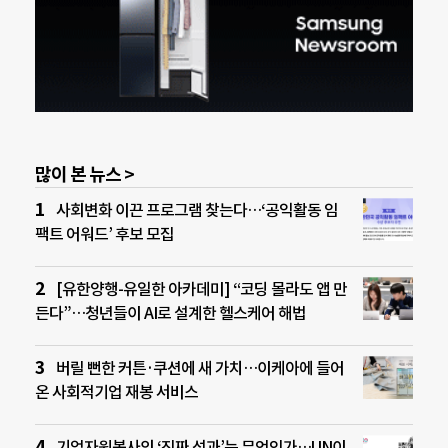
많이 본 뉴스 >
사회변화 이끈 프로그램 찾는다…‘공익활동 임
팩트 어워드’ 후보 모집
[유한양행-유일한 아카데미] “코딩 몰라도 앱 만
든다”…청년들이 AI로 설계한 헬스케어 해법
버릴 뻔한 커튼·쿠션에 새 가치…이케아에 들어
온 사회적기업 재봉 서비스
기업자원봉사의 ‘진짜 성과’는 무엇인가…UN이