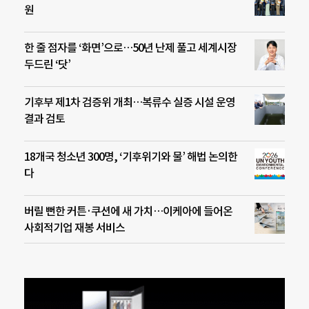
원
한 줄 점자를 ‘화면’으로…50년 난제 풀고 세계시장
두드린 ‘닷’
기후부 제1차 검증위 개최…복류수 실증 시설 운영
결과 검토
18개국 청소년 300명, ‘기후위기와 물’ 해법 논의한
다
버릴 뻔한 커튼·쿠션에 새 가치…이케아에 들어온
사회적기업 재봉 서비스