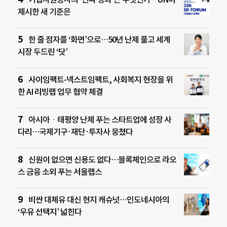
제시한 새 기준은
한 줄 점자를 ‘화면’으로…50년 난제 풀고 세계
시장 두드린 ‘닷’
사이임팩트-넥스트임팩트, 사회복지 현장을 위
한 AI 리빙랩 업무 협약 체결
아시아ㆍ태평양 난제 푸는 스타트업에 성장 사
다리…국제기구·재단·투자사 뭉쳤다
신원이 없으면 신용도 없다…블록체인으로 라오
스 금융 소외 푸는 서울랩스
비싼 대체유 대신 현지 캐슈넛…인도네시아의
‘우유 선택지’ 넓힌다