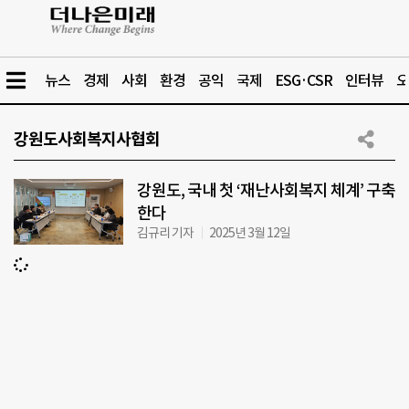
뉴스
경제
사회
환경
공익
국제
ESG·CSR
인터뷰
오
강원도사회복지사협회
강원도, 국내 첫 ‘재난사회복지 체계’ 구축
한다
김규리 기자
2025년 3월 12일