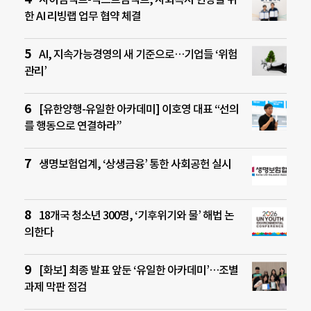
한 AI 리빙랩 업무 협약 체결
AI, 지속가능경영의 새 기준으로…기업들 ‘위험
관리’
[유한양행-유일한 아카데미] 이호영 대표 “선의
를 행동으로 연결하라”
생명보험업계, ‘상생금융’ 통한 사회공헌 실시
18개국 청소년 300명, ‘기후위기와 물’ 해법 논
의한다
[화보] 최종 발표 앞둔 ‘유일한 아카데미’…조별
과제 막판 점검