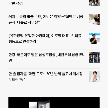
막판 점검
커지는 공익 법률 수요, 기반은 취약…“절반은 비정
규직·나홀로 사무실”
[유한양행-유일한 아카데미] 이호영 대표 “선의를
행동으로 연결하라”
한강·허준이도 받은 삼성호암상, 내년부터 상금 5억
원
한 줄 점자를 ‘화면’으로…50년 난제 풀고 세계시장
두드린 ‘닷’