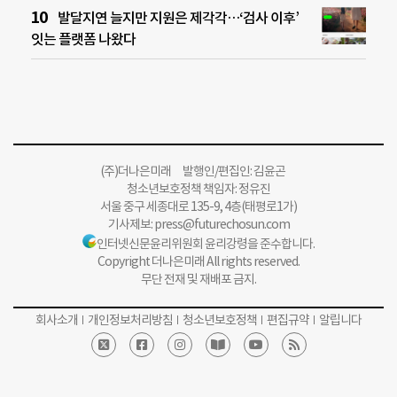
발달지연 늘지만 지원은 제각각…‘검사 이후’
잇는 플랫폼 나왔다
(주)더나은미래 발행인/편집인: 김윤곤
청소년보호정책 책임자: 정유진
서울 중구 세종대로 135-9, 4층(태평로1가)
기사제보:
press@futurechosun.com
인터넷신문윤리위원회 윤리강령을 준수합니다.
Copyright 더나은미래 All rights reserved.
무단 전재 및 재배포 금지.
회사소개
개인정보처리방침
청소년보호정책
편집규약
알립니다