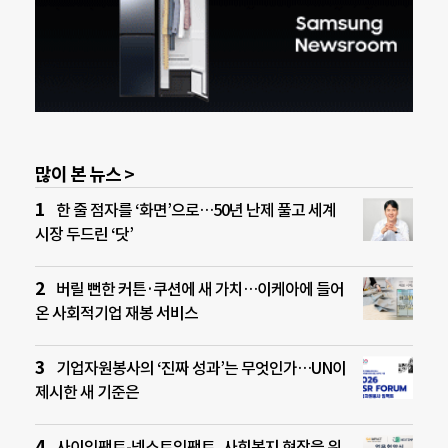
많이 본 뉴스 >
한 줄 점자를 ‘화면’으로…50년 난제 풀고 세계
시장 두드린 ‘닷’
버릴 뻔한 커튼·쿠션에 새 가치…이케아에 들어
온 사회적기업 재봉 서비스
기업자원봉사의 ‘진짜 성과’는 무엇인가…UN이
제시한 새 기준은
사이임팩트-넥스트임팩트, 사회복지 현장을 위