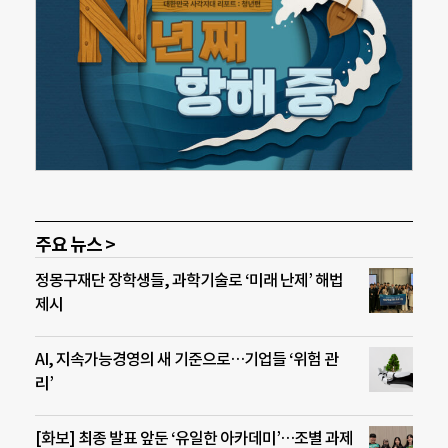
주요 뉴스 >
정몽구재단 장학생들, 과학기술로 ‘미래 난제’ 해법
제시
AI, 지속가능경영의 새 기준으로…기업들 ‘위험 관
리’
[화보] 최종 발표 앞둔 ‘유일한 아카데미’…조별 과제