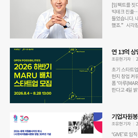
기 위한 결정
[임팩트를 짓
구를 이어갈 
빅테크 진출…
는 계획이다.
들었습니다. 
회 각계에서 
했죠.” 시각장애
창작 활동에 
는 창업 계기
다”고 말했다
려움을 겪는 
외 전문가 심사
립 후 2024
예정이다. 한편
연 13억 
업에도 이름을
배출했으며, 
깬 스마트워치
조유현 기자
2
생 연결 플랫
초기 스타트업
왔다. 지체장
현지 창업 커
름’으로 받아
폼 ‘마루(MA
다. “마치 
한다고 4일 밝
바뀌는 시대인
360’에 입주
장애인들이 쓰
이용할 수 있
었다. 김 대표
과 연계한 ‘
‘닷 워치(Do
기업자원봉사
드·AI, 개발
가격으로 제공
조유현 기자
2
해외 진출을 
‘GIVE’로 
멤버십 지원 