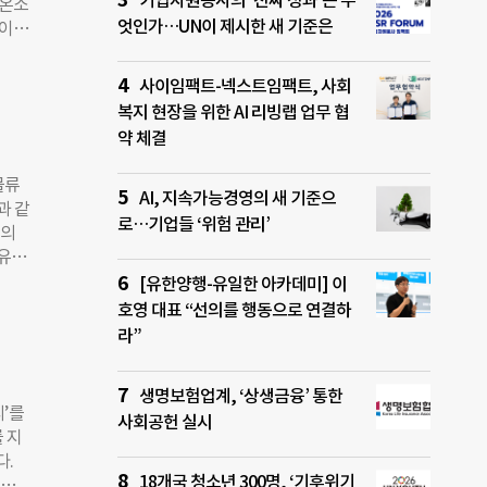
기업자원봉사의 ‘진짜 성과’는 무
‘온소
.
엇인가…UN이 제시한 새 기준은
 이날
아 발
유로운
하고,
 아래
사이임팩트-넥스트임팩트, 사회
안한
 배
 확
복지 현장을 위한 AI 리빙랩 업무 협
 특유
 안
약 체결
 공연
 사
물류
행했
AI, 지속가능경영의 새 기준으
과 같
성했
로…기업들 ‘위험 관리’
직의
형 공
유다.
매월
주요
[유한양행-유일한 아카데미] 이
단은
 6편
호영 대표 “선의를 행동으로 연결하
공하
케아
라”
단 이
술과
 어
생명보험업계, ‘상생금융’ 통한
다는
’를
사회공헌 실시
어갔
 지
 추
다.
되며,
18개국 청소년 300명, ‘기후위기
연구