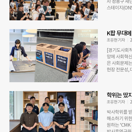
차 정몽구 재
다 발달지원 
스테이지(ONS
‘새싹과단비’
공연에는 시민 
달체크도구 ‘K-S
정신을 전통 
결과에 따라 
서울무형유산 
다. 추가 진
K팝 무대에
호영이 무대에 
인할 수 있다
의 깊고 힘 
조유현 기자
2
에서 이어지도
장에는 국가무
[경기도사회적
전 선정된 관
망에 사회혁신
다. 공연 감
은 사회문제는
다. 온소 스
현장 전문성,
연 프로그램이다
<더나은미래>
개최하는 방식
프로젝트를 통
대중과 만날 
에 걸쳐 연속 
고, 시민들의
학위는 땄지
매장 안에 재
사장은 “K-
서비스를 결합
조유현 기자
2
려운 문제를 
박사학위를 받
시도다. 경기
해소하기 위한
다. 올해는 기
원하는 ‘CMK
진된다. 이 가
박사후연구원은