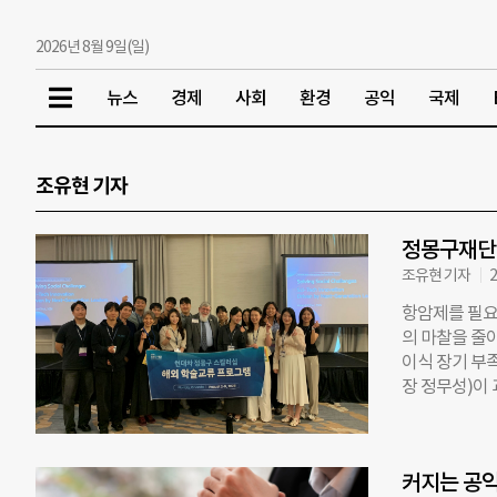
2026년 8월 9일(일)
뉴스
경제
사회
환경
공익
국제
조유현 기자
정몽구재단 
조유현 기자
2
항암제를 필요
의 마찰을 줄이
이식 장기 부
장 정무성)이
보였다. 재단
학술대회(UKC
열었다. UK
커지는 공익
가 공동 주최