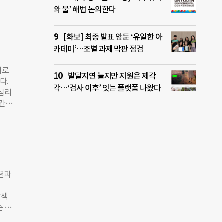
 제
와 물’ 해법 논의한다
자가
기관
존하거
은 참
자에게
다.
[화보] 최종 발표 앞둔 ‘유일한 아
에서
 개별
카데미’…조별 과제 막판 점검
 과
 대
회로
 지
발달지연 늘지만 지원은 제각
다.
 분
각…‘검사 이후’ 잇는 플랫폼 나왔다
 심리
 단량
월간
분해
기아
광학
려한
 포함
0개,
 이
등 개
봄용품
는 물
년과
팀을
향후에
탐색
S)
순 교
을 위
가치