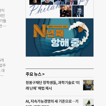
로 5일
여한
공익
제를
적인
러
률가들
자로
한 사
과대
의회
발표
 현
 미세
자로
 영향
업 ▲
가 방
시민단
살펴
6개
 영
창업주
 컸
 대
 재
주요 뉴스 >
·의
 지
암재
정몽구재단 장학생들, 과학기술로 ‘미
집중된
한다고
래 난제’ 해법 제시
호사
상 ▲
%에
맞춰
AI, 지속가능경영의 새 기준으로…기
높이