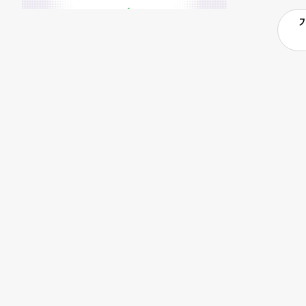
한 식량뿐 아
를 경험할 수 
을 잃고 불안
준비청년과 이
과 긴밀히 협
에서 실무를 경
생 직후인 지
에 참여한다.
어오고 있다.
램도 진행된다
의 신규 ESG
련됐다”며 “
프라와 역량을
“모든 청년이
회는 누구에게
안정적으로 첫
희망친구 기아
기아대책 채용
이지에서 확인