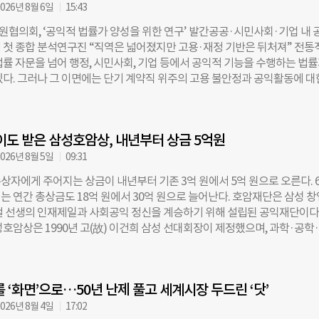
고 현실로(From Imagination to Innovation – Into Reality)’를 주제
026년 8월 6일
15:43
열리고 있다. 한미 양국의 과학자와 연구자, 기업가 등 1000~2000명이 참
협의회, ‘공익적 법률가 양성을 위한 연구’ 발간공공·시민사회·기업 내 
럼에서 눈에 띈 것은 장학생들이 자신의 연구 성과 자체보다 연구가 어떤 문
 첫 종합 분석연구진 “직역은 넓어졌지만 고용·재정 기반은 뒤처져” 전통
는지에 초점을 맞췄다는 점이다. 현대차 정몽구 재단은 ‘현대차 정몽구 스칼
법률 자문을 넘어 행정, 시민사회, 기업 등에서 공익적 기능을 수행하는 법
학기술 인재를 지원해 왔다. 이번 UKC에는 장학생 15명이 동행했다. 발표
있다. 그러나 그 이면에는 단기 계약직 위주의 고용 불안정과 공익활동에 대
항공과대학교 석박통합과정, 김경현 홍익대학교 석사과정, 최유림 포항공
부재가 여전히 한계로 자리 잡고 있는 것으로 나타났다. 법학전문대학원협
과정 장학생이 나섰다. 좌장은 김정아 플로리다대학교 교수가 맡았다. 첫 
한 ‘공익적 법률가 양성을 위한 연구’ 보고서는 이러한 한국 공익법 생태계의
 치료였다. 강유리 장학생은 초음파와 효소에 반응하는 ‘이중 응답형 젤라틴
으로 담았다. 장보은 한국외국어대학교 법학전문대학원 교수를 연구책임
 약물전달 시스템을 소개했다. 기존 항암 치료에서는 약물이 정상 조직에도
도 받은 삼성호암상, 내년부터 상금 5억원
연구진이 참여해 공익적 법률가의 활동 영역을 ▲공공 ▲시민사회 ▲민간기
부작용이 발생할 수 있는데, 강 장학생의 연구는 외부 자극을 이용해 항암제
·연구기관 ▲개별 변호사 등 5개 분야로 나눠 분석했다. 기존 비영리·
026년 8월 5일
09:31
 보다 정밀하게 조절하는 데 초점을 맞췄다.
다뤄져 온 공익변호사의 범위를 공공기관과 기업 등으로 넓혀 종합적으로 
상자에게 주어지는 상금이 내년부터 기존 3억 원에서 5억 원으로 오른다. 
 연구의 가장 큰 특징이다. 연구진이 정보공개청구를 통해 파악한 결과, 공공
는 연간 총상금도 18억 원에서 30억 원으로 늘어난다. 호암재단은 삼성 
는 변호사의 규모는 증가세를 보이고 있지만, 기관 및 지역 간 인력 격차가
철 선생의 인재제일과 사회공익 정신을 계승하기 위해 설립된 공익재단이다.
관의 경우 57개 조사 대상 기관 중 최소 44개 기관에 총 460명의 변호사가
호암상은 1990년 고(故) 이건희 삼성 선대회장이 제정했으며, 과학·공학
세청(86명)과 감사원(43명) 등 주요 부처에 다수가 포진해 있다. 전국 107개
봉사 분야에서 뛰어난 성과를 낸 한국계 인사를 발굴해 시상하고 있다. 호
총 285명이 근무 중이었다. 그러나 광역지자체 36개 기관에 191명이 
 제37회 삼성호암상부터 6개 부문 수상자에게 각각 5억 원의 상금을 수여
 226곳 중 71곳에만 94명이 근무해 약 69%의 기초지자체에는 상근 변
 시상 부문은 ▲과학상 물리·수학부문 ▲과학상 화학·생명과학부문 ▲공학
 확인됐다. 특히 비수도권 군(郡) 단위 기관 중 변호사가 있는 곳은 단 14
를 ‘화면’으로…50년 난제 풀고 세계시장 두드린 ‘닷’
상 ▲사회봉사상 등 6개다. 상금 인상은 호암 이병철 선생 서거 40주기에 
변호사에 대한 인사
단은 수상자에 대한 지원과 예우를 강화하고 삼성호암상의 국제적 위상을 
026년 8월 4일
17:02