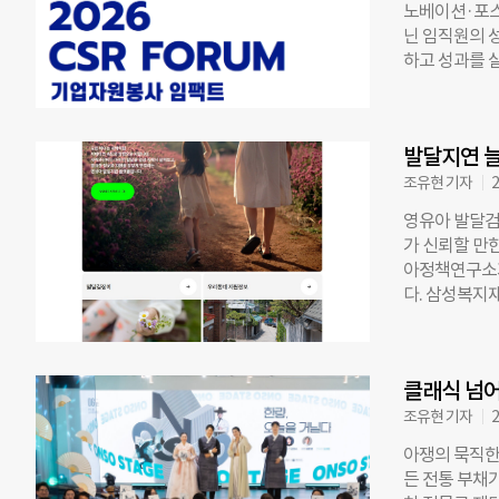
노베이션·포스
와 선배 창업
닌 임직원의 성
털(VC)을 연
하고 성과를 
행 전략을 세우
미래>는 오는 
셀러레이터, 
UN Volun
티 프로그램을
봉사단(UN Vo
트워크와도 연
발달지연 늘
Volunteer
이벤트홀, 촬
GIVE는 유엔
조유현 기자
2
이는 자원봉사
영유아 발달검
지 차원에서 
가 신뢰할 만
을지 국내외 사
아정책연구소가
국 자원봉사 전문
다. 삼성복지
터 카일(Dr. S
개했다고 밝혔
Impact)
도록 발달검사
가 임직원과 
달지원 필요성
봉사를 지원하
클래식 넘어
건강보험공단의
원봉사 경험이
율은 2012년
조유현 기자
2
계도 주요 의
고’ 비율도 같
본’과 위기 대
아쟁의 묵직한
검사 결과를 
든 전통 부채
해야 하는지,