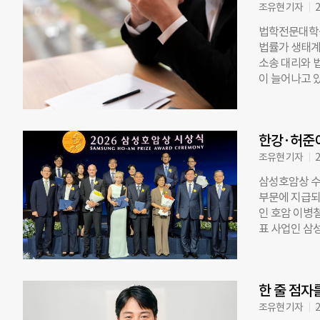
서 혁신으로, 그리
조유현 기자
2
부터 8일까지 
법학전문대학원
다. 이번 포
법률가 생태계
해결할 수 있
소송 대리와 
십’을 통해 과
이 늘어나고 
는 강유리 포
회적 인식의 
학교 석박통합
가 최근 발간
의 화두는 암
주소를 종합적
구’를 활용한
한강·허준이
총 12명의 
을 미치면서 
법학전문대학원
조유현 기자
2
출되는 시점을
체 중심으로 
삼성호암상 수
본 것이 이번
부문에 지급되
역으로 진출하
인 호암 이병
다. 중앙행정기
표 사업인 삼성
직 중이며, 국
학·예술·사회
방자치단체에도 
단은 2027년
반면 기초지자체
5일 밝혔다.
가 없는 것으로
한 줄 점자
의학상 ▲예술
그쳤다. 공익
시행된다. 재
조유현 기자
2