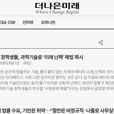
ESG·CSR
인터뷰
오피니언
장학생들, 과학기술로 ‘미래 난제’ 해법 제시
026년 8월 7일
09:52
한 순간에 방출하는 기술, 불이 붙지 않는 차세대 배터리 소재, 인체와 전
는 인터페이스. 서로 다른 연구지만 향하는 곳은 같다. 암 치료와 배터리 화
족처럼 기술만으로는 쉽게 풀기 어려운 사회적 난제다. 현대차 정몽구 재단
 과학기술 장학생들의 연구를 ‘사회문제 해결’이라는 관점에서 글로벌 무대
은 지난 6일(현지시간) 미국 플로리다주 올랜도에서 열린 제39회 한미과학
 2026)에서 ‘사회적 난제 해결을 위한 과학기술 혁신’을 주제로 ‘CMK 포
C는 한국과학기술단체총연합회와 재미한인과학기술자협회, 한미과학협력
 법률 수요, 기반은 취약…“절반은 비정규직·나홀로 사무실
하는 학술대회다. 올해는 재미한인과학기술자협회 창립 55주년을 맞아 ‘상