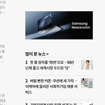
이 아
캐피
평가
고 실
나은
, 액
트:
뮤니
엔자원
가 네
의실과
.
다.
네 가
부모
 있
 육
많이 본 뉴스 >
 미
놨
슈 카
 공
한 줄 점자를 ‘화면’으로…50년
수 있
난제 풀고 세계시장 두드린 ‘닷’
원봉사
 발
자원
국민
 자
버릴 뻔한 커튼·쿠션에 새 가치…
동 비
간 관
이케아에 들어온 사회적기업 재봉 서
가권
뢰 자
비스
교사가
 만
엇을
 현대
역마