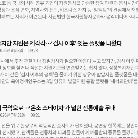
코 등 국내외 사례 공유 기업의 자원봉사를 단순한 참여 인원과 봉사시간
자 80여 명에게 일대일 멘토링을 받을 수 있는 ‘마루커넥트’와 국내외 벤처
장과 조직 변화, 지역사회 신뢰, 비즈니스 가치 등 ‘임팩트’의 관점에서 재
결하는 ‘마루IR매칭’에 참여할 수 있다. 스타트업 대표가 핵심 지표를 점검하
살펴보는 자리​가 마련된다. 사단법인 한국자원봉사문화와 공익미디어 <더
는 팀 성장 코칭도 제공한다. 마루에는 현재 약 30개 스타트업과 국내외 VC
9월 2일 서울 포스코센터 아트홀에서 ‘2026 CSR 포럼–기업자원봉사 임팩
창업 지원 기관 등이 입주해 있다. 입주팀은 워크숍과 타운홀, 게더링 등 커
teers의 GIVE를 중심으로’를 개최한다. 올해로 4회째를 맞는 포럼에서는 유
 통해 마루 입주·졸업 기업과 재단 프로그램에 참여한 500명 이상의 창업
lunteers·UNV)이 제시한 ‘글로벌 자원봉사 참여지수(Global Index of
결될 수 있다. 사무공간은 팀 규모에 따라 최대 12인실까지 제공된다. 회
지만 지원은 제각각…‘검사 이후’ 잇는 플랫폼 나왔다
 Engagement·GIVE)’를 중심으로 기업자원봉사의 성과 측정 방식을 논의한다
영 스튜디오, 세미나실 등
자원봉사단이 2025년 12월 처음 공식 제시한 자원봉사 성과 측정 프레임이
026년 8월 3일
09:23
의 가치를 ▲개인적 가치 ▲공동체적 가치 ▲경제적 가치 ▲촉진 환경 등 
사에서 추가 관찰이나 정밀검사가 필요한 아동이 늘고 있지만, 검사 이후 
살펴본다. 포럼에서는 이러한 관점을 실제 기업자원봉사에 어떻게 적용할 수
한 정보를 찾거나 적절한 지원기관을 연결받기는 쉽지 않다. 삼성복지재단과
례를 통해 점검한다. 정진경 광운대학교 교수가 UNV의 GIVE를 소개하고,
 이 같은 ‘검사 이후의 공백’을 줄이기 위한 영유아 발달지원 플랫폼을 내
기관 ‘Points of Light’의 조슬린 넬슨(Jocelyn Nelson) 수석디렉터와 
재단과 육아정책연구소는 3일 영유아 발달지원 통합 플랫폼 ‘새싹과단비’를
ue Carter Kahl) 선임고문이 ‘참여에서 임팩트로(From Participation to
다. 부모와 교사가 아이의 발달 수준을 살펴보고 필요한 지원까지 연결할 
’를 주제로 기업자원봉사의 글로벌 흐름을 발표한다. 국내 사례에서는 기업자
와 정보, 놀이 콘텐츠, 전문기관 정보를 한곳에 모은 서비스다. 최근 영유아
조직에 미치는 변화가 집중적으로 다뤄진다. 엄상홍 SK이노베이션 팀장은 
은 커지고 있다. 육아정책연구소가 2025년 발간한 연구보고서에 따르면 
는 기업 내부 환경과 성과관리 모델을 소개하고, 김소현 퍼솔코리아 전무는
 국악으로…‘온소 스테이지’가 넓힌 전통예술 무대
 한국 영유아 발달선별검사(K-DST)에서 ‘추적검사요망’ 판정을 받은 아
 임직원의 성장과 조직 몰입에 미치는 영향을 발표한다. 기업과 지역사회 
 2.1%에서 2023년 12.3%로 약 6배 증가했다. 정밀검사가 필요한 ‘심화평
026년 7월 31일
09:21
제다. 김미래 포스코 대리는 기업자원봉사를 통해 축적되는 지역사회의 ‘신
은 기간 0.9%에서 3.3%로 3배 넘게 늘었다. 문제는 검사 이후다. 부모와 
응 사례를
 선율 위로 한량무의 역동적인 춤사위가 펼쳐졌다. 공연장 한쪽에는 장인이
받아도 아이의 상태를 어떻게 이해해야 하는지, 가정이나 교육현장에서 무
가 전시됐고, 관객들은 전통차와 다과를 곁들이며 여름밤의 풍류를 즐겼다.
 필요할 경우 어느 기관을 찾아야 하는지 관련 정보를 각각 찾아야 했다. 지