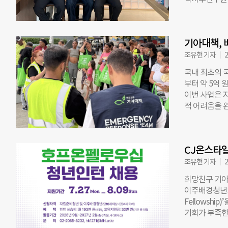
현장 실증은 2
자다. 연구 
공하고 사회적
돼 과제를 수
은 인력 양성
나 안정적인 
여 기관을 연결
기아대책, 
국내 트랙은 연
◇ 폐유니폼 
연구하는 펠로우
조유현 기자
2
프로젝트가 단
학기술 스칼러
국내 최초의 
학원에서 지원
부터 약 5억
원 체계를 구
이번 사업은 
야에 걸쳐 있
적 어려움을 
체 회수 기술
현지 파트너 기
정도를 측정·
대책은 1차 
소자와 지속가
맞춤형 비식량 
됐다. 송우석
CJ온스타
영유아키트 12
상을 분석해 
인위생용품이 
조유현 기자
2
을 포함한다.
희망친구 기아
품을 담아 재
이주배경청년의
현장에 파견해
Fellowsh
는 재난으로 
기회가 부족한
사업도 단계적
육이나 일회성