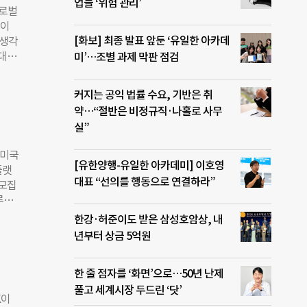
인 연
업들 ‘위험 관리’
글로벌
한다
각이
 사
[화보] 최종 발표 앞둔 ‘유일한 아카데
 생각
연구와
 대표
미’…조별 과제 막판 점검
란
에 어
국내
년 설
최할
커지는 공익 법률 수요, 기반은 취
개 기
자를
약…“절반은 비정규직·나홀로 사무
견
실”
유학
찾아
 미국
 다
[유한양행-유일한 아카데미] 이호영
플랫
 받았
대표 “선의를 행동으로 연결하라”
 모집
으로
루
시각
등을
한강·허준이도 받은 삼성호암상, 내
춰 있
기업
년부터 상금 5억원
트워치
클라우
할인된
한 줄 점자를 ‘화면’으로…50년 난제
반으로
풀고 세계시장 두드린 ‘닷’
F’
K이
전문가