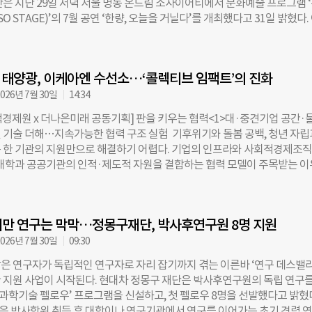
단은 지난 29일 저녁 서울 명동 온드림 소사이어티에서 문화예술 프로그램 
서비스의 대상과 운영 방식이 다른 점도 접근을 어렵게 하는 요인으로 꼽힌다
O STAGE)’의 7월 공연 ‘한량, 오늘을 거닐다’를 개최했다고 31일 밝혔다.
는 이 과정을 하나로 연결한 것이 특징이다. 육아정책연구소가 개발한 영유
100여 명이 참석했다. 이번 무대는 조선시대 풍류를 즐기던 ‘한량’의 자
IED(Korean Screening Index of Early Development)’를 무료로 제공
음악과 춤, 공예로 풀어낸 것이 특징이다. 국악안내자 전미선의 해설과 진행
가정이나 어린이집·유치원에서 활용할 수 있는 맞춤형 발달지원 놀이를 제
한량무 전수자 김시원, 서울무형유산 삼현육각 전수자 김희수, 아쟁 연주자
단이나 치료가 필요한 경우에는 아동의 거주지역을 기준으로 전문기관 정보도
 태양광, 이케아엔 수선소…‘콜렉티브 임팩트’의 진화
올랐다. 출연진은 ‘윤윤석류 아쟁산조’와 창작안무 ‘쟁’을 선보였다. 아쟁
. 즉 ‘발달체크→결과 확인→맞춤형 놀이→지역 전문기관 탐색’까지 플랫폼
있는 소리와 춤을 결합해 전통예술에 담긴 풍류와 자유로운 정신을 표현했다.
026년 7월 30일
14:34
록 설계했다. 특정 장애나 발달지연
형유산 선자장 김대성 이수자가 제작한 전통 부채도 전시됐다. 공연 전에는
경제원 x 더나은미래 공동기획] 판을 키우는 협력<1>대·중견기업 공간·
람객을 대상으로 김 이수자가 직접 개발한 전통 부채 만들기 프로그램을 진
 기술 더해…지속가능한 협력 구조 실험 기후위기와 돌봄 공백, 청년 자립
상에 전시와 공예 체험을 더해 관객이 전통문화를 입체적으로 경험하도록 구
 한 기관의 지원만으로 해결하기 어렵다. 기업의 인프라와 사회적경제조
테이지는 현대차 정몽구 재단과 한경아르떼TV, 케이티풀이 공동 기획한 해설
 대학과 공공기관의 인적·제도적 자원을 결합하는 협력 모델이 주목받는 이
. 2023년 11월 클래식 중심의 격월 공연으로 시작했으며, 2026년부터 
는 경기도사회적경제원의 ‘2026 사회환경 문제해결 지원사업’에 참여한 
으로 확대됐다. 공연 장르도 클래식에서 재즈와 국악 등으로 넓어졌다. 재
해 민관 협력이 사회문제 해결과 지속가능한 사업 모델로 이어지는 과정을
기회가 상대적으로 적은 국악과 전통예술 분야에 안정적인 공연 무대를 제
보도한다. /편집자 주 K팝 콘서트장에 태양광 스마트 쉼터를 설치하고, 이
 문화예술 접근성을 높인다는 취지라고 설명했다. 정무성 현대차 정몽구 재
만 연구는 막막…정몽구재단, 박사후연구원 8명 지원
봉 서비스 공간을 연다. 이는 기업이 보유한 인프라에 사회적경제조직의 기
콘텐츠와 함께 관심이 높아지고 있는 국악과
한 협력 사업이다. 기업의 일회성 기부나 정부의 단기 지원만으로 해결하기
026년 7월 30일
09:30
대·중견기업과 사회적경제조직, 대학, 지방자치단체가 공동 사업으로 풀겠
은 연구자가 독립적인 연구자로 자리 잡기까지 겪는 이른바 ‘연구 데스밸리
도사회적경제원의 ‘2026 사회환경 문제해결 지원사업’이 현장 실증에 들
 지원 사업이 시작된다. 현대차 정몽구 재단은 박사후연구원의 독립 연구를
후변화 대응, 돌봄 사각지대 해소, 지역 활성화 분야에서 총 21개 프로젝트가
 과학기술 펠로우’ 프로그램을 신설하고, 첫 펠로우 8명을 선발했다고 밝혔
운데 기업 협업을 중심으로 한 주요 6개 프로젝트에는 총 2.25억 원이 투입
 박사학위 취득 후 대학이나 연구기관에서 연구를 이어가는 초기 경력 