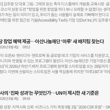
이라고 설명했다. 이번 상금 인상을 통해 과학기술 연구자들이 보다 도전적
다] 김주윤 닷 대표 그림·그래프 읽는 촉각 디스플레이 개발美 교육시장·
수 있도록 지원하고, 순수예술과 사회봉사 분야에 대한 관심과 지원도 확대
코스닥 상장 도전 “창업을 위한 창업을 하다 보니 오래할 수 없겠다는 생
 김황식 호암재단 이사장은 “이번 상금 증액을 계기로 세계적 성취를 이루며
내가 하는 일이 의미가 있고, 우리가 돕는 사람들이 실제로 기뻐해야 한다고
활약하는 우수한 후보자들이 적극 추천되기를 기대한다”며 “국내외에서 
인을 위한 접근성 기술(Accessibility Tech) 기업 닷(Dot Inc.)의 김주윤
매진하고 봉사 정신을 실천하는 인재들이 우리 사회에 더 많이 알려지길 바
를 묻는 질문에 이같이 답했다. 닷은 시각장애인을 비롯해 디지털 정보 이용
. 호암재단은 오는 10월 말까지 제37회 삼성호암상 후보자를 추천받는다. 
사람을 위한 촉각 디스플레이와 접근성 기술을 개발하는 소셜벤처다. 2015
를 거쳐 수상자를 선정해 2027년 4월 발표하고, 같은 해 6월 시상식을 개
년 중소벤처기업부 ‘예비유니콘’에 선정됐고, 올해 신설된 ‘유니콘브릿지’ 50
, 삼성호암상은 1991년 첫 시상 이후 올해 제36회까지 총 188명의 수상
상당 창업 혜택 제공…아산나눔재단 ‘마루’ 새 배치팀 찾는다
 올리며 코스닥 상장에 도전하고 있다. ◇ “박물관 유물 같던 점자책”…편
누적 상금은 379억 원이다. 역대 수상자 가운데는 이후 세계적인
 김 대표가 처음부터 장애 분야 창업을 결심한 것은 아니었다. 20대 초반 
026년 8월 4일
09:52
폼 등 여러 사업에 도전했지만 큰 의미를 찾지 못했다. 전환점은 대학 시절 
이 오픈AI·엔비디아·앤트로픽 등 글로벌 테크 기업의 서비스를 지원받고,
애가 있는 친구들과 약 2년간 셰어하우스에서 함께 살며 장애를 ‘자연스러운
뮤니티와 연결될 수 있는 프로그램이 열린다. 아산나눔재단은 기업가정신 
들이게 됐다. 그러다 우연히 시각장애인이 읽는 점자 성경책을 보고 충격을
RU)’의 2026년 하반기 배치 프로그램에 참여할 스타트업을 오는 28일까지
박물관에 있는 고대 유물 같았습니다. 부피가 엄청나게 컸죠. 종이책이 전자책
혔다. 이번에 선발되는 스타트업은 서울 역삼동에 위치한 ‘마루180’과 ‘마
데, 왜 시각장애인의 기술 발전은 이렇게 느릴까 의문이었습니다.” 당시 
해 최대 1년 6개월간 사무공간과 성장 프로그램, 투자자·창업가 네트워크 
던 전자 점자기기는 수백만 원에 달했고, 수십 년간 기술적 진보도 거의 멈
다. 법인 설립연한에는 제한을 두지 않는다. 눈에 띄는 지원은 글로벌 테크 
는 이 문제를 직접 풀기로 했다. 닷이 2017년 내놓은 첫 제품은 점자 스마
마루베네핏’이다. 아산나눔재단은 오픈AI, 엔비디아, 앤트로픽 등과 제휴해 
t Watch)’다. 스마트폰과 연결해 시간, 문자메시지, 알림 등을 움직이는
의 ‘진짜 성과’는 무엇인가…UN이 제시한 새 기준은
, 채용, 홍보, 복지 등 분야에서 연간 약 13억 원 상당의 서비스를 무료 또는 
한다. 해외 진출 지원도 강화했다. 엔비디아 인셉션 VC 얼라이언스를 기
026년 8월 4일
09:43
지원하고, 미국 샌프란시스코에 마련한 재단의 글로벌 커뮤니티 거점 ‘마루S
임직원 성장·지역사회 신뢰·비즈니스 가치 측정 9월 2일 ‘2026 CSR 포럼’…S
자격도 부여한다. 투자와 경영 지원 프로그램도 운영한다. 배치팀은 업계 