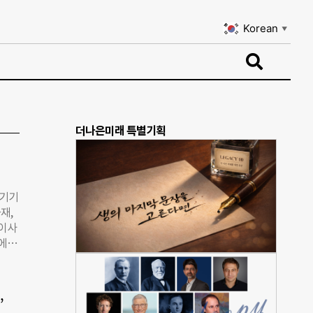
Korean
▼
Korean
▼
더나은미래 특별기획
자기기
재,
(이사
에 선
기술
럼’을
센터
”
상에