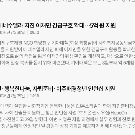
026년 4월부터 10월까지 진행된다. 기업은 공간과 물류망, 판매 채널 등을
역량이 본격적으로 축적되는 시기지만, 고용이 불안정하고 자신이 연구 책임
경제조직은 기술과 현장 네트워크를 투입한다. 대학과 공공기관, 비영리
행할 수 있는 재원이 부족하다는 지적이 이어져 왔다. 단기 연구과제에 의
과 참여자 모집, 정책 연계를 뒷받침한다. 이 과정에서 경기도사회적경제원
자리를 찾지 못해 학계를 떠나는 연구자도 적지 않다. 재단은 선발된 연구
하고 협력 구조를 설계하는 ‘백본(Backbone·중추지원조직)’ 역할을 맡는
베네수엘라 지진 이재민 긴급구호 확대…5억 원 지원
간 2000만 원, 해외 트랙은 연간 7000만 원을 최대 2년간 지원한다. 해외
순환·청년 창업…‘사회문제 해결 생태계’ 구축 이번 사업의 가장 큰 목표는
는 최대 1억4000만 원의 연구비를 받을 수 있다. 지원 대상은 기존 ‘CMK
026년 7월 30일
09:10
발성으로 끝나지 않고, 사업 종료 후에도 협력이
십’ 장학생과 졸업생 가운데 박사후연구원 단계에 진입한 연구자다. 학부와
국제구호개발 NGO 희망친구 기아대책(회장 최창남)이 사회복지공동모금
한 이공계 인재가 박사학위 취득 이후에도 연구를 중단하지 않도록 전주기
 원을 지원받아 베네수엘라 지진 피해 이재민을 위한 긴급구호 활동을 확대한
축한다는 취지다. 첫 펠로우들의 연구 주제는 환경·에너지와 의료, 첨단 소재
지진으로 삶의 터전을 잃은 이재민의 위생 환경을 개선하고, 재난으로 인한
다. 환경 분야에서는 권도희 한양대 연구원이 전처리와 촉매 의존도를 낮춘
완화해 일상 복귀를 돕기 위해 마련됐다. 기아대책은 오는 8월부터 약 6개
을, 최신형 스위스 연방수생과학기술연구소 연구원이 수용성 고분자의 생
관인 ‘프레파라 파밀리아(Prepara Familia)’와 협력해 사업을 추진한다. 
예측하는 체계를 연구한다. 오동교 싱가포르기술디자인대 연구원은 경량 
긴급구호팀의 현장 수요조사 결과를 바탕으로 연령과 성별, 피해 상황을 고
능한 제조 공정을 함께 구현하는 기술을 개발한다. 의료 분야 연구도 다수
키트 6000개를 지원한다. 지원 물품은 위생키트 3000개, 존엄성키트 120
 미국 캘리포니아대 샌디에이고 연구원은 약물중독과 남용으로 인한 뇌 회로
일·행복한나눔, 자립준비·이주배경청년 인턴십 지원
00개, 심리정서키트 600개로 구성된다. 위생키트에는 비누와 칫솔, 치약 
치료 표적을 찾고, 이승민 하버드
담긴다. 존엄성키트에는 여성 위생용품을, 영유아키트에는 기저귀와 돌
026년 7월 29일
14:16
 심리정서키트에는 색연필과 컬러링북, 스토리북 등 아동의 심리 회복을 돕
대책이 설립한 사회적기업 행복한나눔은 CJ온스타일과 함께 자립준비청
난 이후 심리·사회적 회복까지 지원할 예정이다. 기아대책은 2차 긴급구호
 사회 진출을 지원하는 청년 인턴십 사업 ‘호프온 펠로우십(HopeOn
 사업 진행 상황을 점검하고, 물품 배분과 사업 운영을 관리할 계획이다. 
ip)’을 추진한다고 29일 밝혔다. 이번 사업은 자립 과정에서 실무 경험과 진로 
심리적 어려움을 겪는 이재민을 대상으로 정신건강·심리사회적지원(MHPS
 청년들에게 안정적인 일 경험과 성장 기회를 제공하기 위해 마련됐다. 단
으로 확대한다. 최창남 희망친구 기아대책 회장은 “재난 상황에서는 생존
 체험을 넘어, 청년들이 실제 조직에서 근무하며 직무를 이해하고 사회적 