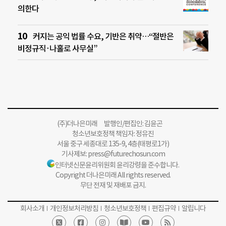
의한다
커지는 공익 법률 수요, 기반은 취약…“절반은
비정규직·나홀로 사무실”
(주)더나은미래 발행인/편집인: 김윤곤
청소년보호정책 책임자: 정유진
서울 중구 세종대로 135-9, 4층(태평로1가)
기사제보:
press@futurechosun.com
인터넷신문윤리위원회 윤리강령을 준수합니다.
Copyright 더나은미래 All rights reserved.
무단 전재 및 재배포 금지.
회사소개
개인정보처리방침
청소년보호정책
편집규약
알립니다