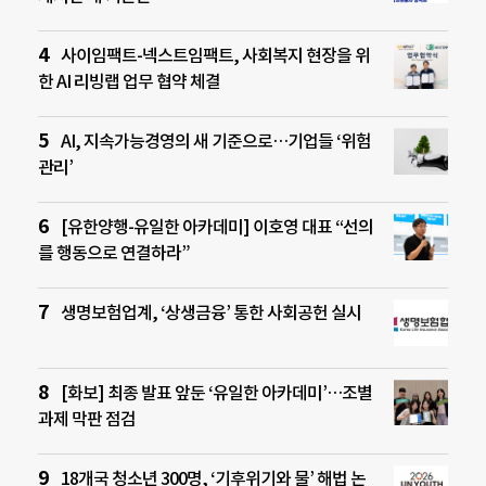
사이임팩트-넥스트임팩트, 사회복지 현장을 위
한 AI 리빙랩 업무 협약 체결
AI, 지속가능경영의 새 기준으로…기업들 ‘위험
관리’
[유한양행-유일한 아카데미] 이호영 대표 “선의
를 행동으로 연결하라”
생명보험업계, ‘상생금융’ 통한 사회공헌 실시
[화보] 최종 발표 앞둔 ‘유일한 아카데미’…조별
과제 막판 점검
18개국 청소년 300명, ‘기후위기와 물’ 해법 논