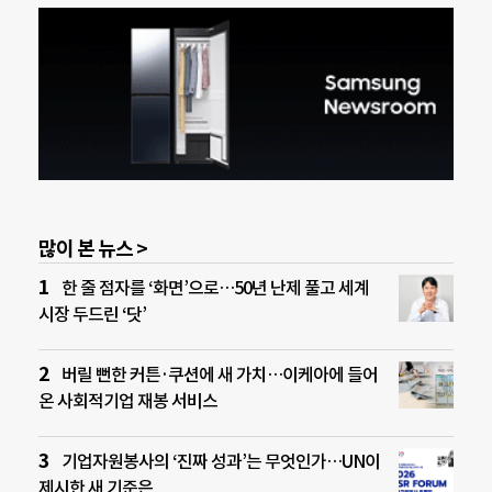
많이 본 뉴스 >
한 줄 점자를 ‘화면’으로…50년 난제 풀고 세계
시장 두드린 ‘닷’
버릴 뻔한 커튼·쿠션에 새 가치…이케아에 들어
온 사회적기업 재봉 서비스
기업자원봉사의 ‘진짜 성과’는 무엇인가…UN이
제시한 새 기준은