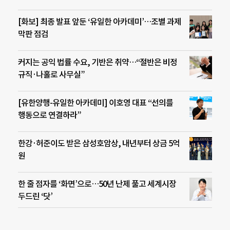
[화보] 최종 발표 앞둔 ‘유일한 아카데미’…조별 과제
막판 점검
커지는 공익 법률 수요, 기반은 취약…“절반은 비정
규직·나홀로 사무실”
[유한양행-유일한 아카데미] 이호영 대표 “선의를
행동으로 연결하라”
한강·허준이도 받은 삼성호암상, 내년부터 상금 5억
원
한 줄 점자를 ‘화면’으로…50년 난제 풀고 세계시장
두드린 ‘닷’