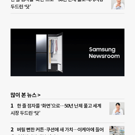
두드린 ‘닷’
많이 본 뉴스 >
한 줄 점자를 ‘화면’으로…50년 난제 풀고 세계
시장 두드린 ‘닷’
버릴 뻔한 커튼·쿠션에 새 가치…이케아에 들어