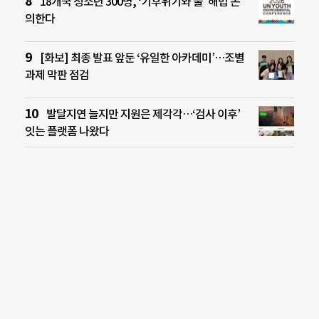
18개국 청소년 300명, ‘기후위기와 물’ 해법 논
의한다
[화보] 최종 발표 앞둔 ‘유일한 아카데미’…조별
과제 막판 점검
발달지연 늘지만 지원은 제각각…‘검사 이후’
잇는 플랫폼 나왔다