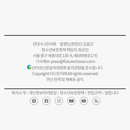
(주)더나은미래 발행인/편집인: 김윤곤
청소년보호정책 책임자: 정유진
서울 중구 세종대로 135-9, 4층(태평로1가)
기사제보:
press@futurechosun.com
인터넷신문윤리위원회 윤리강령을 준수합니다.
Copyright 더나은미래 All rights reserved.
무단 전재 및 재배포 금지.
회사소개
개인정보처리방침
청소년보호정책
편집규약
알립니다