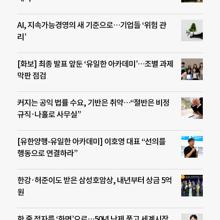
AI, 지속가능경영의 새 기준으로…기업들 ‘위험 관
리’
[화보] 최종 발표 앞둔 ‘유일한 아카데미’…조별 과제
막판 점검
커지는 공익 법률 수요, 기반은 취약…“절반은 비정
규직·나홀로 사무실”
[유한양행-유일한 아카데미] 이호영 대표 “선의를
행동으로 연결하라”
한강·허준이도 받은 삼성호암상, 내년부터 상금 5억
원
한 줄 점자를 ‘화면’으로…50년 난제 풀고 세계시장