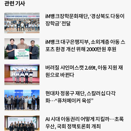
관련 기사
iM뱅크장학문화재단, ‘경상북도 다둥이
장학금’ 전달
iM뱅크 대구은행지부, 소외계층 아동 스
포츠 환경 개선 위해 2000만원 후원
버려질 샤인머스캣 2.69t, 아동 지원 재
원으로 바뀐다
현대차 정몽구 재단, 스칼러십 다각
화…“퓨처메이커 육성”
AI 시대 아동권리 어떻게 지킬까…초록
우산, 국회 정책토론회 개최