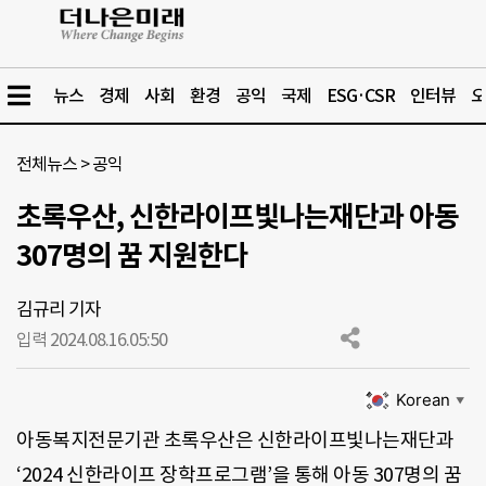
뉴스
경제
사회
환경
공익
국제
ESG·CSR
인터뷰
오
전체뉴스
>
공익
초록우산, 신한라이프빛나는재단과 아동
307명의 꿈 지원한다
김규리 기자
입력 2024.08.16.
05:50
Korean
▼
아동복지전문기관 초록우산은 신한라이프빛나는재단과
‘2024 신한라이프 장학프로그램’을 통해 아동 307명의 꿈