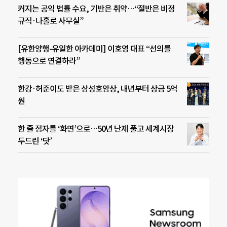
커지는 공익 법률 수요, 기반은 취약…“절반은 비정
규직·나홀로 사무실”
[유한양행-유일한 아카데미] 이호영 대표 “선의를
행동으로 연결하라”
한강·허준이도 받은 삼성호암상, 내년부터 상금 5억
원
한 줄 점자를 ‘화면’으로…50년 난제 풀고 세계시장
두드린 ‘닷’