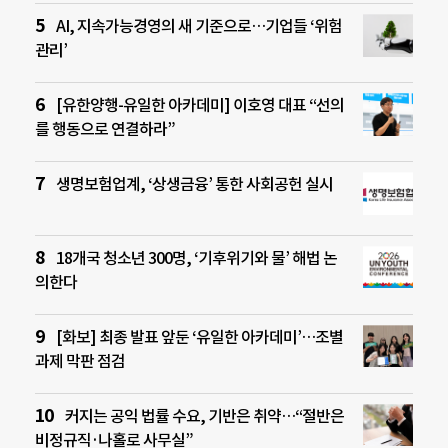
AI, 지속가능경영의 새 기준으로…기업들 ‘위험
관리’
[유한양행-유일한 아카데미] 이호영 대표 “선의
를 행동으로 연결하라”
생명보험업계, ‘상생금융’ 통한 사회공헌 실시
18개국 청소년 300명, ‘기후위기와 물’ 해법 논
의한다
[화보] 최종 발표 앞둔 ‘유일한 아카데미’…조별
과제 막판 점검
커지는 공익 법률 수요, 기반은 취약…“절반은
비정규직·나홀로 사무실”