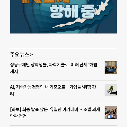
주요 뉴스 >
정몽구재단 장학생들, 과학기술로 ‘미래 난제’ 해법
제시
AI, 지속가능경영의 새 기준으로…기업들 ‘위험 관
리’
[화보] 최종 발표 앞둔 ‘유일한 아카데미’…조별 과제
막판 점검