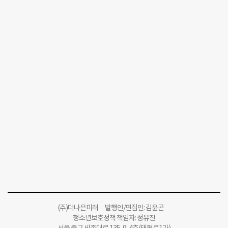
(주)더나은미래 발행인/편집인: 김윤곤
청소년보호정책 책임자: 정유진
서울 중구 세종대로 135-9, 4층(태평로1가)