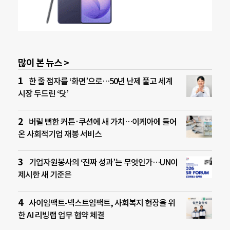
많이 본 뉴스 >
한 줄 점자를 ‘화면’으로…50년 난제 풀고 세계
시장 두드린 ‘닷’
버릴 뻔한 커튼·쿠션에 새 가치…이케아에 들어
온 사회적기업 재봉 서비스
기업자원봉사의 ‘진짜 성과’는 무엇인가…UN이
제시한 새 기준은
사이임팩트-넥스트임팩트, 사회복지 현장을 위
한 AI 리빙랩 업무 협약 체결