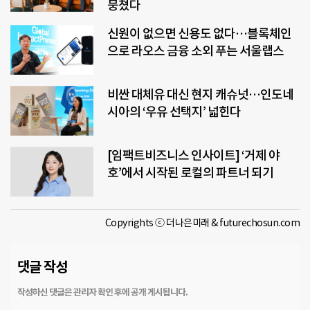
뭉쳤다
신원이 없으면 신용도 없다…블록체인
으로 라오스 금융 소외 푸는 서울랩스
비싼 대체유 대신 현지 캐슈넛…인도네
시아의 ‘우유 선택지’ 넓힌다
[임팩트비즈니스 인사이트] ‘거제 야
호’에서 시작된 로컬의 파트너 되기
Copyrights ⓒ 더나은미래 & futurechosun.com
댓글 작성