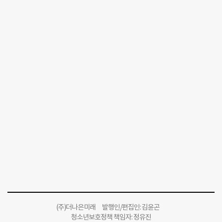
(주)더나은미래 발행인/편집인: 김윤곤
청소년보호정책 책임자: 정유진