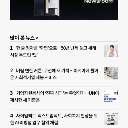
많이 본 뉴스 >
한 줄 점자를 ‘화면’으로…50년 난제 풀고 세계
시장 두드린 ‘닷’
버릴 뻔한 커튼·쿠션에 새 가치…이케아에 들어
온 사회적기업 재봉 서비스
기업자원봉사의 ‘진짜 성과’는 무엇인가…UN이
제시한 새 기준은
사이임팩트-넥스트임팩트, 사회복지 현장을 위
한 AI 리빙랩 업무 협약 체결