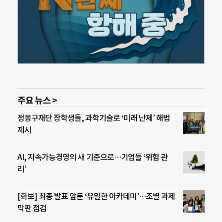
주요 뉴스 >
정몽구재단 장학생들, 과학기술로 ‘미래 난제’ 해법
제시
AI, 지속가능경영의 새 기준으로…기업들 ‘위험 관
리’
[화보] 최종 발표 앞둔 ‘유일한 아카데미’…조별 과제
막판 점검