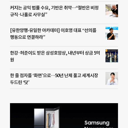
커지는 공익 법률 수요, 기반은 취약…“절반은 비정
규직·나홀로 사무실”
[유한양행-유일한 아카데미] 이호영 대표 “선의를
행동으로 연결하라”
한강·허준이도 받은 삼성호암상, 내년부터 상금 5억
원
한 줄 점자를 ‘화면’으로…50년 난제 풀고 세계시장
두드린 ‘닷’