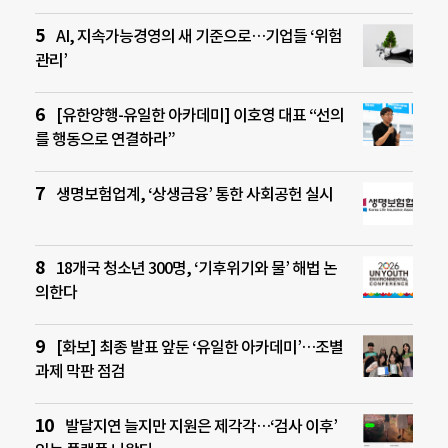
AI, 지속가능경영의 새 기준으로…기업들 ‘위험
관리’
[유한양행-유일한 아카데미] 이호영 대표 “선의
를 행동으로 연결하라”
생명보험업계, ‘상생금융’ 통한 사회공헌 실시
18개국 청소년 300명, ‘기후위기와 물’ 해법 논
의한다
[화보] 최종 발표 앞둔 ‘유일한 아카데미’…조별
과제 막판 점검
발달지연 늘지만 지원은 제각각…‘검사 이후’