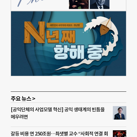
주요 뉴스 >
[공익단체의 사업모델 혁신] 공익 생태계의 빈틈을
메우려면
갈등 비용 연 250조원…최샛별 교수 “사회적 연결 회