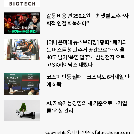
갈등 비용 연 250조원…최샛별 교수 “사
회적 연결 회복해야”
[더나은미래 뉴스브리핑] 황희 “폐기되
는 버스를 청년 주거 공간으로”…서울
40도 넘어 ‘폭염 입추’…삼성전자 오르
고 SK하이닉스 내렸다
코스피 반등 실패…코스닥도 6거래일 만
에 하락
AI, 지속가능경영의 새 기준으로…기업
들 ‘위험 관리’
Copyrights ⓒ 더나은미래 & futurechosun.com