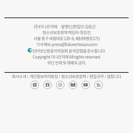
(주)더나은미래 발행인/편집인: 김윤곤
청소년보호정책 책임자: 정유진
서울 중구 세종대로 135-9, 4층(태평로1가)
기사제보:
press@futurechosun.com
인터넷신문윤리위원회 윤리강령을 준수합니다.
Copyright 더나은미래 All rights reserved.
무단 전재 및 재배포 금지.
회사소개
개인정보처리방침
청소년보호정책
편집규약
알립니다