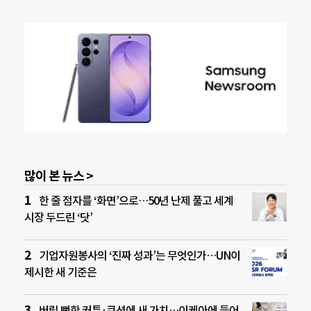
많이 본 뉴스 >
한 줄 점자를 ‘화면’으로…50년 난제 풀고 세계
시장 두드린 ‘닷’
기업자원봉사의 ‘진짜 성과’는 무엇인가…UN이
제시한 새 기준은
버릴 뻔한 커튼·쿠션에 새 가치…이케아에 들어