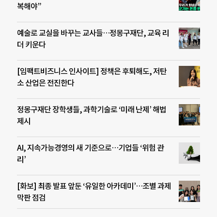
복해야”
예술로 교실을 바꾸는 교사들…정몽구재단, 교육 리
더 키운다
[임팩트비즈니스 인사이트] 정책은 후퇴해도, 저탄
소 산업은 전진한다
정몽구재단 장학생들, 과학기술로 ‘미래 난제’ 해법
제시
AI, 지속가능경영의 새 기준으로…기업들 ‘위험 관
리’
[화보] 최종 발표 앞둔 ‘유일한 아카데미’…조별 과제
막판 점검