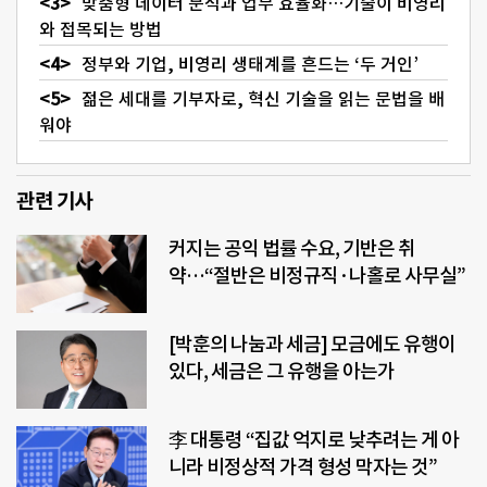
맞춤형 데이터 분석과 업무 효율화…기술이 비영리
와 접목되는 방법
정부와 기업, 비영리 생태계를 흔드는 ‘두 거인’
젊은 세대를 기부자로, 혁신 기술을 읽는 문법을 배
워야
관련 기사
커지는 공익 법률 수요, 기반은 취
약…“절반은 비정규직·나홀로 사무실”
[박훈의 나눔과 세금] 모금에도 유행이
있다, 세금은 그 유행을 아는가
李 대통령 “집값 억지로 낮추려는 게 아
니라 비정상적 가격 형성 막자는 것”