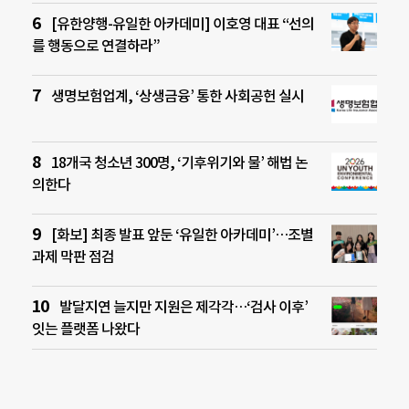
[유한양행-유일한 아카데미] 이호영 대표 “선의
를 행동으로 연결하라”
생명보험업계, ‘상생금융’ 통한 사회공헌 실시
18개국 청소년 300명, ‘기후위기와 물’ 해법 논
의한다
[화보] 최종 발표 앞둔 ‘유일한 아카데미’…조별
과제 막판 점검
발달지연 늘지만 지원은 제각각…‘검사 이후’
잇는 플랫폼 나왔다