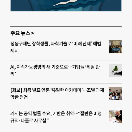
주요 뉴스 >
정몽구재단 장학생들, 과학기술로 ‘미래 난제’ 해법
제시
AI, 지속가능경영의 새 기준으로…기업들 ‘위험 관
리’
[화보] 최종 발표 앞둔 ‘유일한 아카데미’…조별 과제
막판 점검
커지는 공익 법률 수요, 기반은 취약…“절반은 비정
규직·나홀로 사무실”