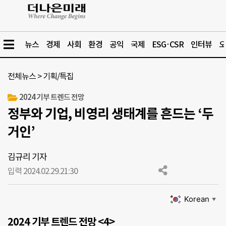
뉴스
경제
사회
환경
공익
국제
ESG·CSR
인터뷰
오
전체뉴스
>
기획/특집
2024 기부 트렌드 전망
정부와 기업, 비영리 생태계를 흔드는 ‘두
거인’
김규리 기자
입력 2024.02.29.
21:30
Korean
▼
2024 기부 트렌드 전망 <
4>