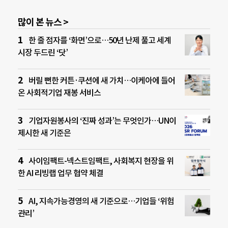
많이 본 뉴스 >
한 줄 점자를 ‘화면’으로…50년 난제 풀고 세계
시장 두드린 ‘닷’
버릴 뻔한 커튼·쿠션에 새 가치…이케아에 들어
온 사회적기업 재봉 서비스
기업자원봉사의 ‘진짜 성과’는 무엇인가…UN이
제시한 새 기준은
사이임팩트-넥스트임팩트, 사회복지 현장을 위
한 AI 리빙랩 업무 협약 체결
AI, 지속가능경영의 새 기준으로…기업들 ‘위험
관리’