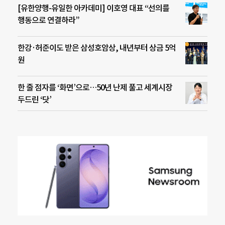
[유한양행-유일한 아카데미] 이호영 대표 “선의를
행동으로 연결하라”
한강·허준이도 받은 삼성호암상, 내년부터 상금 5억
원
한 줄 점자를 ‘화면’으로…50년 난제 풀고 세계시장
두드린 ‘닷’