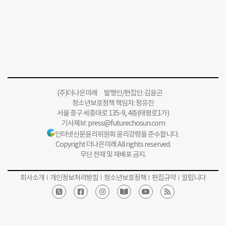
(주)더나은미래 발행인/편집인: 김윤곤
청소년보호정책 책임자: 정유진
서울 중구 세종대로 135-9, 4층(태평로1가)
기사제보:
press@futurechosun.com
인터넷신문윤리위원회 윤리강령을 준수합니다.
Copyright 더나은미래 All rights reserved.
무단 전재 및 재배포 금지.
회사소개
개인정보처리방침
청소년보호정책
편집규약
알립니다