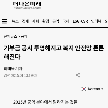
뉴스
경제
사회
환경
공익
국제
ESG·CSR
인터뷰
오
전체뉴스
>
공익
기부금 공시 투명해지고 복지 안전망 튼튼
해진다
최태욱 기자
입력 2015.01.13.
19:02
Korean
▼
2015년 공익 분야에서 달라지는 것들