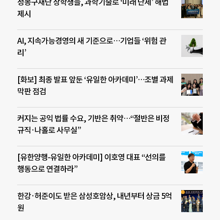
정몽구재단 장학생들, 과학기술로 ‘미래 난제’ 해법
제시
AI, 지속가능경영의 새 기준으로…기업들 ‘위험 관
리’
[화보] 최종 발표 앞둔 ‘유일한 아카데미’…조별 과제
막판 점검
커지는 공익 법률 수요, 기반은 취약…“절반은 비정
규직·나홀로 사무실”
[유한양행-유일한 아카데미] 이호영 대표 “선의를
행동으로 연결하라”
한강·허준이도 받은 삼성호암상, 내년부터 상금 5억
원