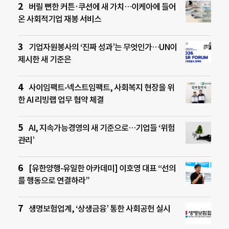
버릴 뻔한 커튼·쿠션에 새 가치…이케아에 들어
온 사회적기업 재봉 서비스
기업자원봉사의 ‘진짜 성과’는 무엇인가…UN이
제시한 새 기준은
사이임팩트-넥스트임팩트, 사회복지 현장을 위
한 AI 리빙랩 업무 협약 체결
AI, 지속가능경영의 새 기준으로…기업들 ‘위험
관리’
[유한양행-유일한 아카데미] 이호영 대표 “선의
를 행동으로 연결하라”
생명보험업계, ‘상생금융’ 통한 사회공헌 실시