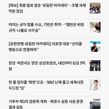
[화보] 최종 발표 앞둔 ‘유일한 아카데미’…조별 과제
막판 점검
커지는 공익 법률 수요, 기반은 취약…“절반은 비정
규직·나홀로 사무실”
[유한양행-유일한 아카데미] 이호영 대표 “선의를
행동으로 연결하라”
한강·허준이도 받은 삼성호암상, 내년부터 상금 5억
원
한 줄 점자를 ‘화면’으로…50년 난제 풀고 세계시장
두드린 ‘닷’
기후부 제1차 검증위 개최…복류수 실증 시설 운영
결과 검토