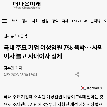
뉴스
경제
사회
환경
공익
국제
ESG·CSR
인터뷰
오
전체뉴스
>
공익
국내 주요 기업 여성임원 7% 육박… 사외
이사 늘고 사내이사 정체
김수연 기자
입력 2023.05.30.
16:04
Korean
▼
국내 주요 기업에 소속된 여성임원 비중이 7%에 달하는 것
으로 조사됐다. 지난해 8월부터 시행된 개정 자본시장법으