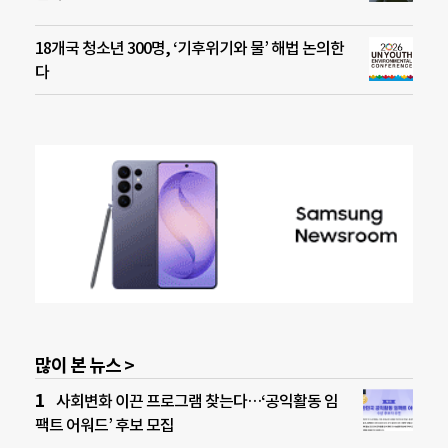
18개국 청소년 300명, ‘기후위기와 물’ 해법 논의한
다
많이 본 뉴스 >
사회변화 이끈 프로그램 찾는다…‘공익활동 임
팩트 어워드’ 후보 모집