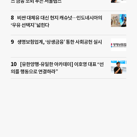
스 금융 소외 푸는 서울랩스
비싼 대체유 대신 현지 캐슈넛…인도네시아의
‘우유 선택지’ 넓힌다
생명보험업계, ‘상생금융’ 통한 사회공헌 실시
[유한양행-유일한 아카데미] 이호영 대표 “선
의를 행동으로 연결하라”