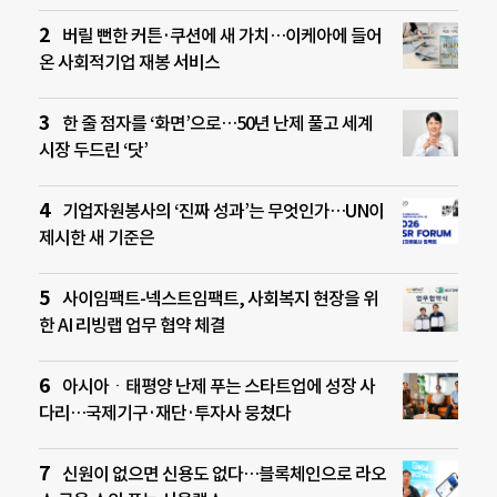
버릴 뻔한 커튼·쿠션에 새 가치…이케아에 들어
온 사회적기업 재봉 서비스
한 줄 점자를 ‘화면’으로…50년 난제 풀고 세계
시장 두드린 ‘닷’
기업자원봉사의 ‘진짜 성과’는 무엇인가…UN이
제시한 새 기준은
사이임팩트-넥스트임팩트, 사회복지 현장을 위
한 AI 리빙랩 업무 협약 체결
아시아ㆍ태평양 난제 푸는 스타트업에 성장 사
다리…국제기구·재단·투자사 뭉쳤다
신원이 없으면 신용도 없다…블록체인으로 라오