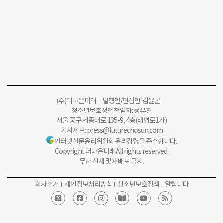
(주)더나은미래 발행인/편집인: 김윤곤
청소년보호정책 책임자: 정유진
서울 중구 세종대로 135-9, 4층(태평로1가)
기사제보:
press@futurechosun.com
인터넷신문윤리위원회 윤리강령을 준수합니다.
Copyright 더나은미래 All rights reserved.
무단 전재 및 재배포 금지.
회사소개
개인정보처리방침
청소년보호정책
알립니다