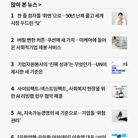
많이 본 뉴스 >
한 줄 점자를 ‘화면’으로…50년 난제 풀고 세계
시장 두드린 ‘닷’
버릴 뻔한 커튼·쿠션에 새 가치…이케아에 들어
온 사회적기업 재봉 서비스
기업자원봉사의 ‘진짜 성과’는 무엇인가…UN이
제시한 새 기준은
사이임팩트-넥스트임팩트, 사회복지 현장을 위
한 AI 리빙랩 업무 협약 체결
AI, 지속가능경영의 새 기준으로…기업들 ‘위험
관리’
[유한양행-유일한 아카데미] 이호영 대표 “선의