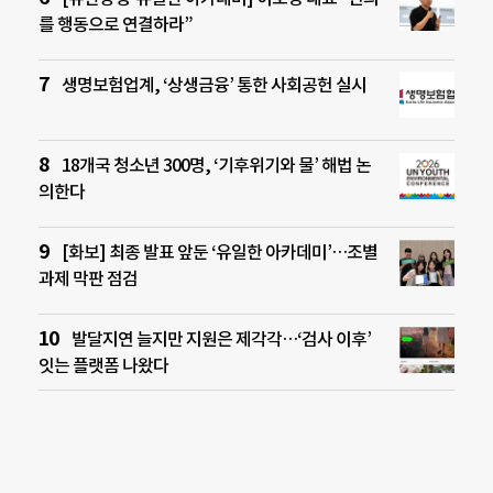
를 행동으로 연결하라”
생명보험업계, ‘상생금융’ 통한 사회공헌 실시
18개국 청소년 300명, ‘기후위기와 물’ 해법 논
의한다
[화보] 최종 발표 앞둔 ‘유일한 아카데미’…조별
과제 막판 점검
발달지연 늘지만 지원은 제각각…‘검사 이후’
잇는 플랫폼 나왔다