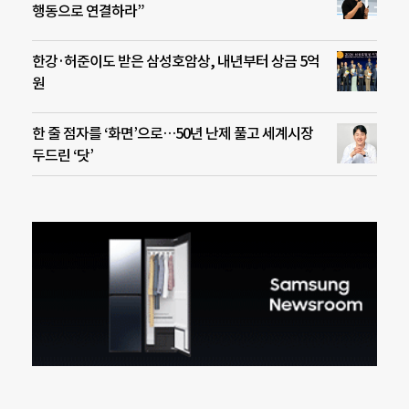
행동으로 연결하라”
한강·허준이도 받은 삼성호암상, 내년부터 상금 5억
원
한 줄 점자를 ‘화면’으로…50년 난제 풀고 세계시장
두드린 ‘닷’