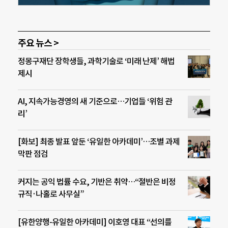
주요 뉴스 >
정몽구재단 장학생들, 과학기술로 ‘미래 난제’ 해법
제시
AI, 지속가능경영의 새 기준으로…기업들 ‘위험 관
리’
[화보] 최종 발표 앞둔 ‘유일한 아카데미’…조별 과제
막판 점검
커지는 공익 법률 수요, 기반은 취약…“절반은 비정
규직·나홀로 사무실”
[유한양행-유일한 아카데미] 이호영 대표 “선의를