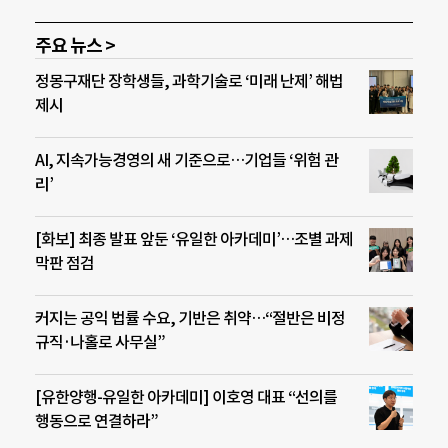
주요 뉴스 >
정몽구재단 장학생들, 과학기술로 ‘미래 난제’ 해법
제시
AI, 지속가능경영의 새 기준으로…기업들 ‘위험 관
리’
[화보] 최종 발표 앞둔 ‘유일한 아카데미’…조별 과제
막판 점검
커지는 공익 법률 수요, 기반은 취약…“절반은 비정
규직·나홀로 사무실”
[유한양행-유일한 아카데미] 이호영 대표 “선의를
행동으로 연결하라”