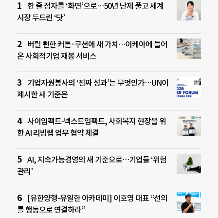
한 줄 점자를 ‘화면’으로…50년 난제 풀고 세계
시장 두드린 ‘닷’
버릴 뻔한 커튼·쿠션에 새 가치…이케아에 들어
온 사회적기업 재봉 서비스
기업자원봉사의 ‘진짜 성과’는 무엇인가…UN이
제시한 새 기준은
사이임팩트-넥스트임팩트, 사회복지 현장을 위
한 AI 리빙랩 업무 협약 체결
AI, 지속가능경영의 새 기준으로…기업들 ‘위험
관리’
[유한양행-유일한 아카데미] 이호영 대표 “선의
를 행동으로 연결하라”