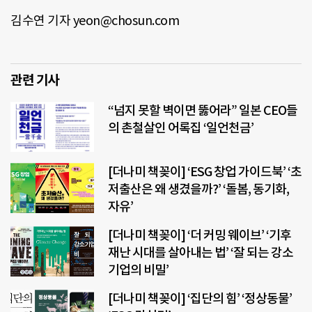
김수연 기자 yeon@chosun.com
관련 기사
“넘지 못할 벽이면 뚫어라” 일본 CEO들
의 촌철살인 어록집 ‘일언천금’
[더나미 책꽂이] ‘ESG 창업 가이드북’ ‘초
저출산은 왜 생겼을까?’ ‘돌봄, 동기화,
자유’
[더나미 책꽂이] ‘더 커밍 웨이브’ ‘기후
재난 시대를 살아내는 법’ ‘잘 되는 강소
기업의 비밀’
[더나미 책꽂이] ‘집단의 힘’ ‘정상동물’