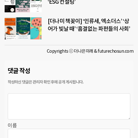
‘ESG 컨설팅’
[더나미 책꽂이] ‘인류세, 엑소더스’ ‘상
어가 빛날 때’ ‘흠결없는 파편들의 사회’
Copyrights ⓒ 더나은미래 & futurechosun.com
댓글 작성
이름