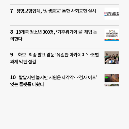
생명보험업계, ‘상생금융’ 통한 사회공헌 실시
18개국 청소년 300명, ‘기후위기와 물’ 해법 논
의한다
[화보] 최종 발표 앞둔 ‘유일한 아카데미’…조별
과제 막판 점검
발달지연 늘지만 지원은 제각각…‘검사 이후’
잇는 플랫폼 나왔다