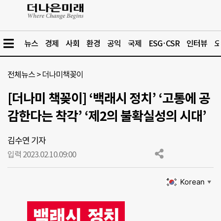
뉴스
경제
사회
환경
공익
국제
ESG·CSR
인터뷰
오
전체뉴스
>
더나미책꽂이
[더나미 책꽂이] ‘백래시 정치’ ‘고통에 공
감한다는 착각’ ‘제2의 불확실성의 시대’
김수연 기자
입력 2023.02.10.
09:00
Korean
▼