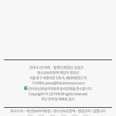
(주)더나은미래 발행인/편집인: 김윤곤
청소년보호정책 책임자: 정유진
서울 중구 세종대로 135-9, 4층(태평로1가)
기사제보:
press@futurechosun.com
인터넷신문윤리위원회 윤리강령을 준수합니다.
Copyright 더나은미래 All rights reserved.
무단 전재 및 재배포 금지.
회사소개
개인정보처리방침
청소년보호정책
편집규약
알립니다