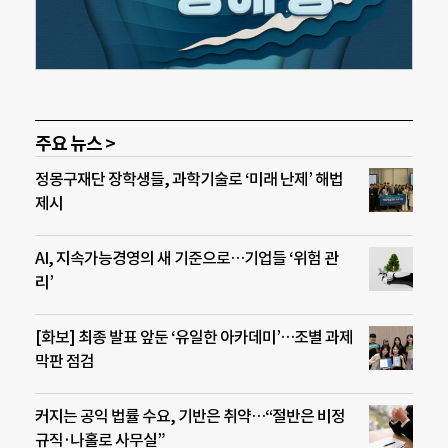
주요 뉴스 >
정몽구재단 장학생들, 과학기술로 ‘미래 난제’ 해법
제시
AI, 지속가능경영의 새 기준으로…기업들 ‘위험 관
리’
[화보] 최종 발표 앞둔 ‘유일한 아카데미’…조별 과제
막판 점검
커지는 공익 법률 수요, 기반은 취약…“절반은 비정
규직·나홀로 사무실”