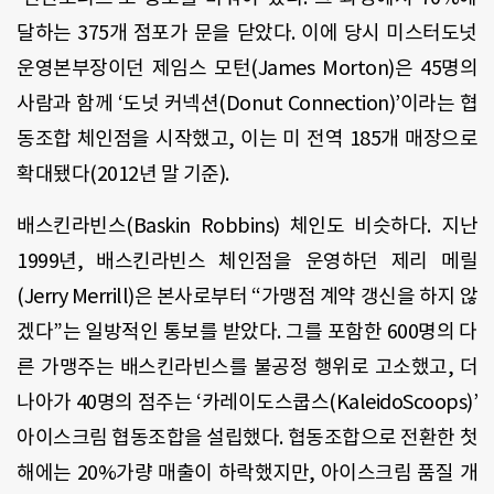
달하는 375개 점포가 문을 닫았다. 이에 당시 미스터도넛
운영본부장이던 제임스 모턴(James Morton)은 45명의
사람과 함께 ‘도넛 커넥션(Donut Connection)’이라는 협
동조합 체인점을 시작했고, 이는 미 전역 185개 매장으로
확대됐다(2012년 말 기준).
배스킨라빈스(Baskin Robbins) 체인도 비슷하다. 지난
1999년, 배스킨라빈스 체인점을 운영하던 제리 메릴
(Jerry Merrill)은 본사로부터 “가맹점 계약 갱신을 하지 않
겠다”는 일방적인 통보를 받았다. 그를 포함한 600명의 다
른 가맹주는 배스킨라빈스를 불공정 행위로 고소했고, 더
나아가 40명의 점주는 ‘카레이도스쿱스(KaleidoScoops)’
아이스크림 협동조합을 설립했다. 협동조합으로 전환한 첫
해에는 20%가량 매출이 하락했지만, 아이스크림 품질 개