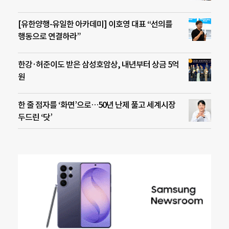
[유한양행-유일한 아카데미] 이호영 대표 “선의를
행동으로 연결하라”
한강·허준이도 받은 삼성호암상, 내년부터 상금 5억
원
한 줄 점자를 ‘화면’으로…50년 난제 풀고 세계시장
두드린 ‘닷’