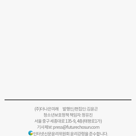
(주)더나은미래 발행인/편집인: 김윤곤
청소년보호정책 책임자: 정유진
서울 중구 세종대로 135-9, 4층(태평로1가)
기사제보:
press@futurechosun.com
인터넷신문윤리위원회 윤리강령을 준수합니다.