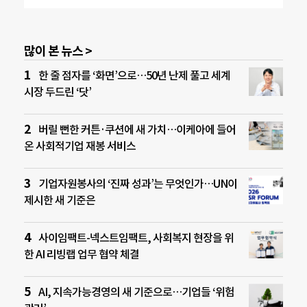
많이 본 뉴스 >
한 줄 점자를 ‘화면’으로…50년 난제 풀고 세계
시장 두드린 ‘닷’
버릴 뻔한 커튼·쿠션에 새 가치…이케아에 들어
온 사회적기업 재봉 서비스
기업자원봉사의 ‘진짜 성과’는 무엇인가…UN이
제시한 새 기준은
사이임팩트-넥스트임팩트, 사회복지 현장을 위
한 AI 리빙랩 업무 협약 체결
AI, 지속가능경영의 새 기준으로…기업들 ‘위험