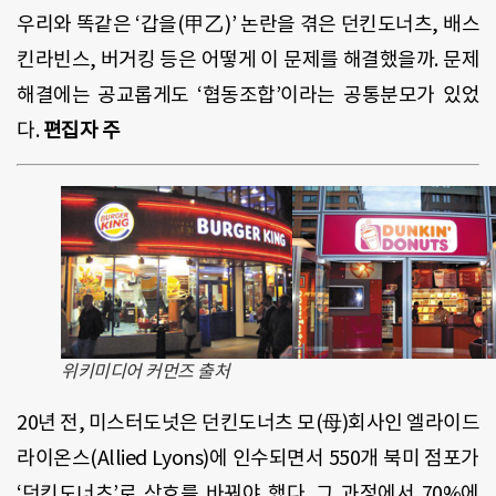
우리와 똑같은 ‘갑을(甲乙)’ 논란을 겪은 던킨도너츠, 배스
킨라빈스, 버거킹 등은 어떻게 이 문제를 해결했을까. 문제
해결에는 공교롭게도 ‘협동조합’이라는 공통분모가 있었
다.
편집자 주
위키미디어 커먼즈 출처
20년 전, 미스터도넛은 던킨도너츠 모(母)회사인 엘라이드
라이온스(Allied Lyons)에 인수되면서 550개 북미 점포가
‘던킨도너츠’로 상호를 바꿔야 했다. 그 과정에서 70%에