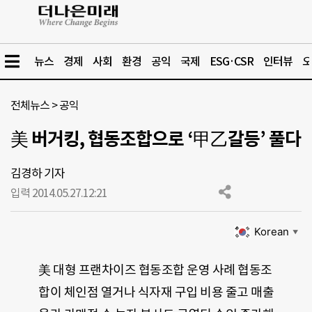
뉴스
경제
사회
환경
공익
국제
ESG·CSR
인터뷰
오
전체뉴스
>
공익
美 버거킹, 협동조합으로 ‘甲乙갈등’ 풀다
김경하 기자
입력 2014.05.27.
12:21
Korean
▼
美 대형 프랜차이즈 협동조합 운영 사례 협동조
합이 체인점 열거나 식자재 구입 비용 줄고 매출