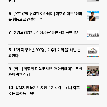
관리’
[유한양행-유일한 아카데미] 이호영 대표 “선의
를 행동으로 연결하라”
생명보험업계, ‘상생금융’ 통한 사회공헌 실시
18개국 청소년 300명, ‘기후위기와 물’ 해법 논
의한다
[화보] 최종 발표 앞둔 ‘유일한 아카데미’…조별
과제 막판 점검
발달지연 늘지만 지원은 제각각…‘검사 이후’
잇는 플랫폼 나왔다