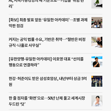
AI, 지속가능경영의 새 기준으로…기업들 ‘위험 관
리’
[화보] 최종 발표 앞둔 ‘유일한 아카데미’…조별 과제
막판 점검
커지는 공익 법률 수요, 기반은 취약…“절반은 비정
규직·나홀로 사무실”
[유한양행-유일한 아카데미] 이호영 대표 “선의를
행동으로 연결하라”
한강·허준이도 받은 삼성호암상, 내년부터 상금 5억
원
한 줄 점자를 ‘화면’으로…50년 난제 풀고 세계시장
두드린 ‘닷’