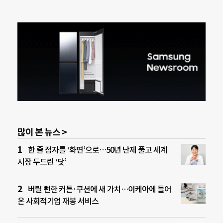
많이 본 뉴스 >
한 줄 점자를 ‘화면’으로…50년 난제 풀고 세계
시장 두드린 ‘닷’
버릴 뻔한 커튼·쿠션에 새 가치…이케아에 들어
온 사회적기업 재봉 서비스