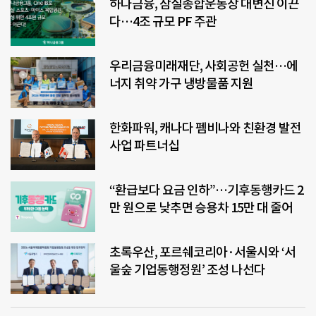
하나금융, 잠실종합운동장 대변신 이끈
다…4조 규모 PF 주관
우리금융미래재단, 사회공헌 실천…에
너지 취약 가구 냉방물품 지원
한화파워, 캐나다 펨비나와 친환경 발전
사업 파트너십
“환급보다 요금 인하”…기후동행카드 2
만 원으로 낮추면 승용차 15만 대 줄어
초록우산, 포르쉐코리아·서울시와 ‘서
울숲 기업동행정원’ 조성 나선다