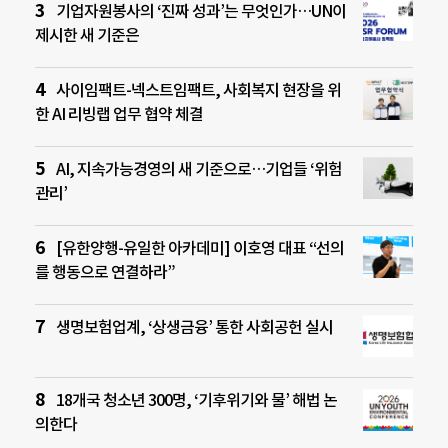
기업자원봉사의 ‘진짜 성과’는 무엇인가…UN이
제시한 새 기준은
사이임팩트-넥스트임팩트, 사회복지 현장을 위
한 AI 리빙랩 업무 협약 체결
AI, 지속가능경영의 새 기준으로…기업들 ‘위험
관리’
[유한양행-유일한 아카데미] 이호영 대표 “선의
를 행동으로 연결하라”
생명보험업계, ‘상생금융’ 통한 사회공헌 실시
18개국 청소년 300명, ‘기후위기와 물’ 해법 논
의한다