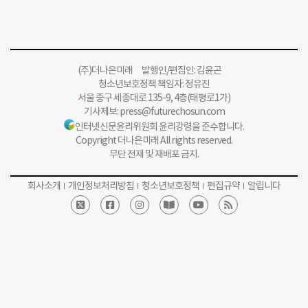
(주)더나은미래 발행인/편집인: 김윤곤
청소년보호정책 책임자: 정유진
서울 중구 세종대로 135-9, 4층(태평로1가)
기사제보:
press@futurechosun.com
인터넷신문윤리위원회 윤리강령을 준수합니다.
Copyright 더나은미래 All rights reserved.
무단 전재 및 재배포 금지.
회사소개
개인정보처리방침
청소년보호정책
편집규약
알립니다