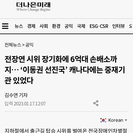
뉴스
경제
사회
환경
공익
국제
ESG·CSR
인터뷰
오
전체뉴스
>
공익
전장연 시위 장기화에 6억대 손배소까
지… ‘이동권 선진국’ 캐나다에는 중재기
관 있었다
김수연 기자
입력 2023.01.17.
12:07
Korean
▼
지하철에서 출근길 탑승 시위를 벌여온 전국장애인차별철