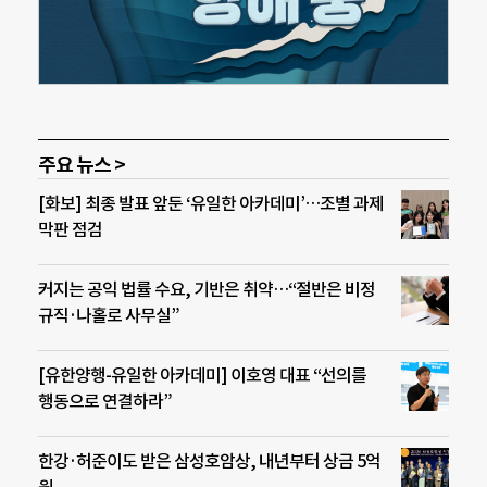
주요 뉴스 >
[화보] 최종 발표 앞둔 ‘유일한 아카데미’…조별 과제
막판 점검
커지는 공익 법률 수요, 기반은 취약…“절반은 비정
규직·나홀로 사무실”
[유한양행-유일한 아카데미] 이호영 대표 “선의를
행동으로 연결하라”
한강·허준이도 받은 삼성호암상, 내년부터 상금 5억
원