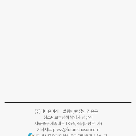
(주)더나은미래 발행인/편집인: 김윤곤
청소년보호정책 책임자: 정유진
서울 중구 세종대로 135-9, 4층(태평로1가)
기사제보:
press@futurechosun.com