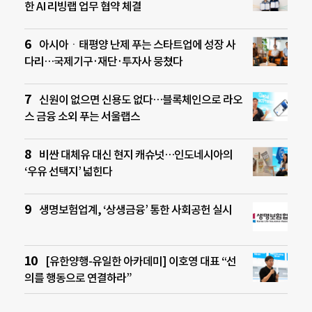
한 AI 리빙랩 업무 협약 체결
아시아ㆍ태평양 난제 푸는 스타트업에 성장 사
다리…국제기구·재단·투자사 뭉쳤다
신원이 없으면 신용도 없다…블록체인으로 라오
스 금융 소외 푸는 서울랩스
비싼 대체유 대신 현지 캐슈넛…인도네시아의
‘우유 선택지’ 넓힌다
생명보험업계, ‘상생금융’ 통한 사회공헌 실시
[유한양행-유일한 아카데미] 이호영 대표 “선
의를 행동으로 연결하라”