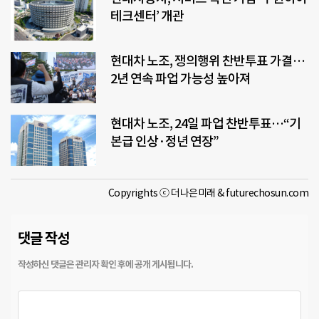
테크센터’ 개관
현대차 노조, 쟁의행위 찬반투표 가결…
2년 연속 파업 가능성 높아져
현대차 노조, 24일 파업 찬반투표…“기
본급 인상·정년 연장”
Copyrights ⓒ 더나은미래 & futurechosun.com
댓글 작성