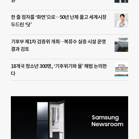
한 줄 점자를 ‘화면’으로…50년 난제 풀고 세계시장
두드린 ‘닷’
기후부 제1차 검증위 개최…복류수 실증 시설 운영
결과 검토
18개국 청소년 300명, ‘기후위기와 물’ 해법 논의한
다