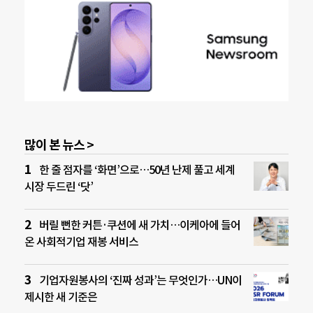
많이 본 뉴스 >
한 줄 점자를 ‘화면’으로…50년 난제 풀고 세계
시장 두드린 ‘닷’
버릴 뻔한 커튼·쿠션에 새 가치…이케아에 들어
온 사회적기업 재봉 서비스
기업자원봉사의 ‘진짜 성과’는 무엇인가…UN이
제시한 새 기준은