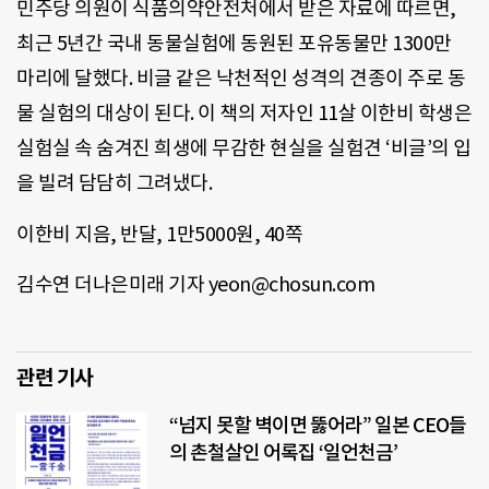
민주당 의원이 식품의약안전처에서 받은 자료에 따르면,
최근 5년간 국내 동물실험에 동원된 포유동물만 1300만
마리에 달했다. 비글 같은 낙천적인 성격의 견종이 주로 동
물 실험의 대상이 된다. 이 책의 저자인 11살 이한비 학생은
실험실 속 숨겨진 희생에 무감한 현실을 실험견 ‘비글’의 입
을 빌려 담담히 그려냈다.
이한비 지음, 반달, 1만5000원, 40쪽
김수연 더나은미래 기자 yeon@chosun.com
관련 기사
“넘지 못할 벽이면 뚫어라” 일본 CEO들
의 촌철살인 어록집 ‘일언천금’