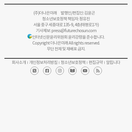
(주)더나은미래 발행인/편집인: 김윤곤
청소년보호정책 책임자: 정유진
서울 중구 세종대로 135-9, 4층(태평로1가)
기사제보:
press@futurechosun.com
인터넷신문윤리위원회 윤리강령을 준수합니다.
Copyright 더나은미래 All rights reserved.
무단 전재 및 재배포 금지.
회사소개
개인정보처리방침
청소년보호정책
편집규약
알립니다