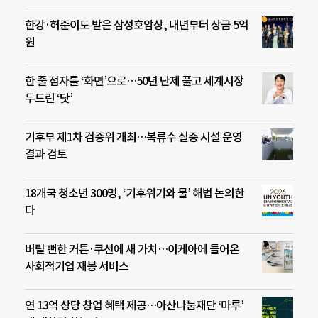
한강·허준이도 받은 삼성호암상, 내년부터 상금 5억
원
한 줄 점자를 ‘화면’으로…50년 난제 풀고 세계시장
두드린 ‘닷’
기후부 제1차 검증위 개최…복류수 실증 시설 운영
결과 검토
18개국 청소년 300명, ‘기후위기와 물’ 해법 논의한
다
버릴 뻔한 커튼·쿠션에 새 가치…이케아에 들어온
사회적기업 재봉 서비스
연 13억 상당 창업 혜택 제공…아산나눔재단 ‘마루’