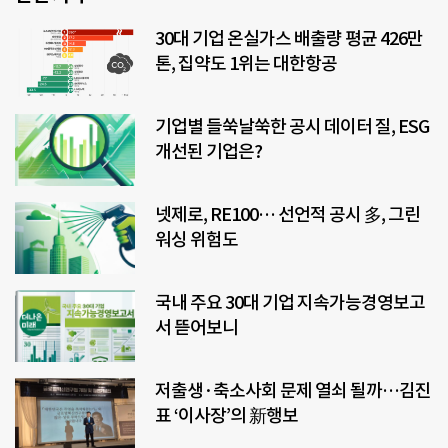
30대 기업 온실가스 배출량 평균 426만
톤, 집약도 1위는 대한항공
기업별 들쑥날쑥한 공시 데이터 질, ESG
개선된 기업은?
넷제로, RE100… 선언적 공시 多, 그린
워싱 위험도
국내 주요 30대 기업 지속가능경영보고
서 뜯어보니
저출생·축소사회 문제 열쇠 될까…김진
표 ‘이사장’의 新행보