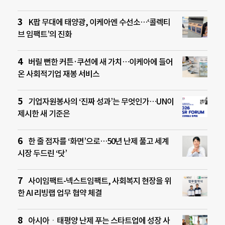
K팝 무대에 태양광, 이케아엔 수선소…‘콜렉티
브 임팩트’의 진화
버릴 뻔한 커튼·쿠션에 새 가치…이케아에 들어
온 사회적기업 재봉 서비스
기업자원봉사의 ‘진짜 성과’는 무엇인가…UN이
제시한 새 기준은
한 줄 점자를 ‘화면’으로…50년 난제 풀고 세계
시장 두드린 ‘닷’
사이임팩트-넥스트임팩트, 사회복지 현장을 위
한 AI 리빙랩 업무 협약 체결
아시아ㆍ태평양 난제 푸는 스타트업에 성장 사