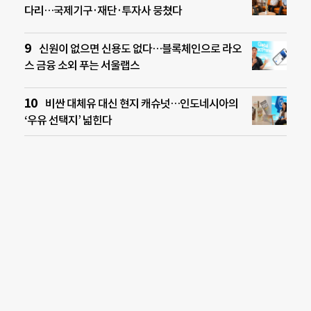
다리…국제기구·재단·투자사 뭉쳤다
신원이 없으면 신용도 없다…블록체인으로 라오
스 금융 소외 푸는 서울랩스
비싼 대체유 대신 현지 캐슈넛…인도네시아의
‘우유 선택지’ 넓힌다