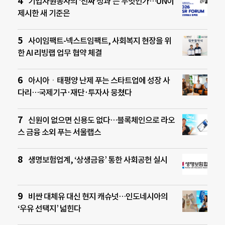
기업자원봉사의 ‘진짜 성과’는 무엇인가…UN이
제시한 새 기준은
사이임팩트-넥스트임팩트, 사회복지 현장을 위
한 AI 리빙랩 업무 협약 체결
아시아ㆍ태평양 난제 푸는 스타트업에 성장 사
다리…국제기구·재단·투자사 뭉쳤다
신원이 없으면 신용도 없다…블록체인으로 라오
스 금융 소외 푸는 서울랩스
생명보험업계, ‘상생금융’ 통한 사회공헌 실시
비싼 대체유 대신 현지 캐슈넛…인도네시아의
‘우유 선택지’ 넓힌다