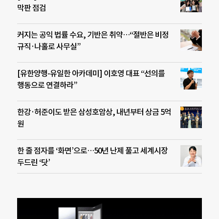
막판 점검
커지는 공익 법률 수요, 기반은 취약…“절반은 비정
규직·나홀로 사무실”
[유한양행-유일한 아카데미] 이호영 대표 “선의를
행동으로 연결하라”
한강·허준이도 받은 삼성호암상, 내년부터 상금 5억
원
한 줄 점자를 ‘화면’으로…50년 난제 풀고 세계시장
두드린 ‘닷’