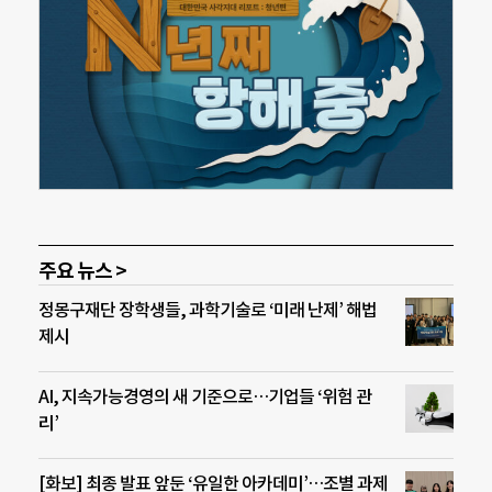
주요 뉴스 >
정몽구재단 장학생들, 과학기술로 ‘미래 난제’ 해법
제시
AI, 지속가능경영의 새 기준으로…기업들 ‘위험 관
리’
[화보] 최종 발표 앞둔 ‘유일한 아카데미’…조별 과제