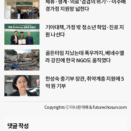
체류·생계·의료 ‘겹겹의 위기’…이주배
경가정 지원망 넓힌다
기아대책, 가정 밖 청소년 학업·진로 지
원 나선다
골든타임 지났는데 폭우까지, 베네수엘
라 강진에 한국 NGO도 움직였다
한성숙 중기부 장관, 취약계층 지원에 5
억 원 기부
Copyrights ⓒ 더나은미래 & futurechosun.com
댓글 작성