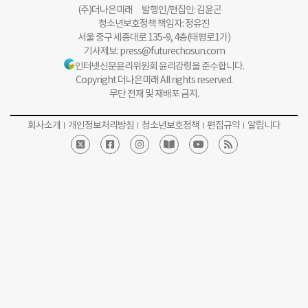
(주)더나은미래 발행인/편집인: 김윤곤
청소년보호정책 책임자: 정유진
서울 중구 세종대로 135-9, 4층(태평로1가)
기사제보:
press@futurechosun.com
인터넷신문윤리위원회 윤리강령을 준수합니다.
Copyright 더나은미래 All rights reserved.
무단 전재 및 재배포 금지.
회사소개
개인정보처리방침
청소년보호정책
편집규약
알립니다