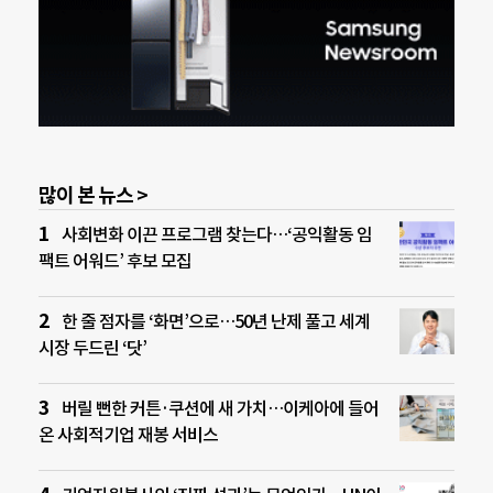
많이 본 뉴스 >
사회변화 이끈 프로그램 찾는다…‘공익활동 임
팩트 어워드’ 후보 모집
한 줄 점자를 ‘화면’으로…50년 난제 풀고 세계
시장 두드린 ‘닷’
버릴 뻔한 커튼·쿠션에 새 가치…이케아에 들어
온 사회적기업 재봉 서비스