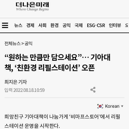
뉴스
경제
사회
환경
공익
국제
ESG·CSR
인터뷰
오
전체뉴스
>
공익
“원하는 만큼만 담으세요”… 기아대
책, ‘친환경 리필스테이션’ 오픈
최지은 기자
입력 2022.08.18.
10:59
Korean
▼
희망친구 기아대책이 나눔가게 ‘비마프스토어’에서 리필
스테이션 운영을 시작한다.