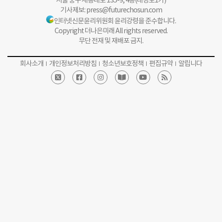
서울 중구 세종대로 135-9, 4층(태평로1가)
기사제보:
press@futurechosun.com
인터넷신문윤리위원회 윤리강령을 준수합니다.
Copyright 더나은미래 All rights reserved.
무단 전재 및 재배포 금지.
회사소개
개인정보처리방침
청소년보호정책
편집규약
알립니다