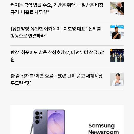
커지는 공익 법률 수요, 기반은 취약…“절반은 비정
규직·나홀로 사무실”
[유한양행-유일한 아카데미] 이호영 대표 “선의를
행동으로 연결하라”
한강·허준이도 받은 삼성호암상, 내년부터 상금 5억
원
한 줄 점자를 ‘화면’으로…50년 난제 풀고 세계시장
두드린 ‘닷’