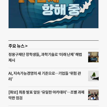
주요 뉴스 >
정몽구재단 장학생들, 과학기술로 ‘미래 난제’ 해법
제시
AI, 지속가능경영의 새 기준으로…기업들 ‘위험 관
리’
[화보] 최종 발표 앞둔 ‘유일한 아카데미’…조별 과제
막판 점검