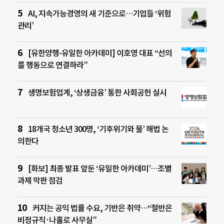
AI, 지속가능경영의 새 기준으로…기업들 ‘위험
관리’
[유한양행-유일한 아카데미] 이호영 대표 “선의
를 행동으로 연결하라”
생명보험업계, ‘상생금융’ 통한 사회공헌 실시
18개국 청소년 300명, ‘기후위기와 물’ 해법 논
의한다
[화보] 최종 발표 앞둔 ‘유일한 아카데미’…조별
과제 막판 점검
커지는 공익 법률 수요, 기반은 취약…“절반은
비정규직·나홀로 사무실”