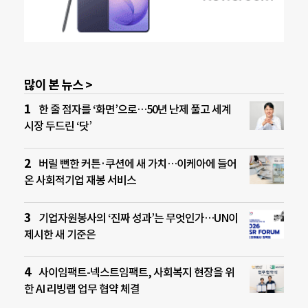
많이 본 뉴스 >
한 줄 점자를 ‘화면’으로…50년 난제 풀고 세계
시장 두드린 ‘닷’
버릴 뻔한 커튼·쿠션에 새 가치…이케아에 들어
온 사회적기업 재봉 서비스
기업자원봉사의 ‘진짜 성과’는 무엇인가…UN이
제시한 새 기준은
사이임팩트-넥스트임팩트, 사회복지 현장을 위
한 AI 리빙랩 업무 협약 체결