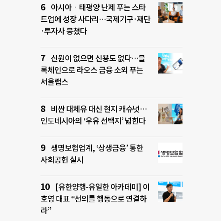
아시아ㆍ태평양 난제 푸는 스타
트업에 성장 사다리…국제기구·재단
·투자사 뭉쳤다
신원이 없으면 신용도 없다…블
록체인으로 라오스 금융 소외 푸는
서울랩스
비싼 대체유 대신 현지 캐슈넛…
인도네시아의 ‘우유 선택지’ 넓힌다
생명보험업계, ‘상생금융’ 통한
사회공헌 실시
[유한양행-유일한 아카데미] 이
호영 대표 “선의를 행동으로 연결하
라”