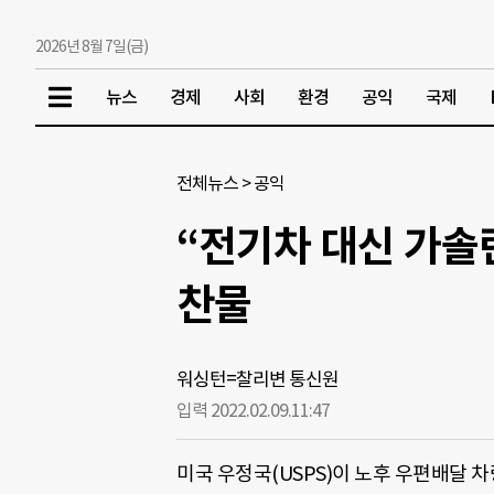
2026년 8월 7일(금)
뉴스
경제
사회
환경
공익
국제
전체뉴스
>
공익
“전기차 대신 가솔
찬물
워싱턴=찰리변 통신원
입력 2022.02.09.
11:47
미국 우정국(USPS)이 노후 우편배달 