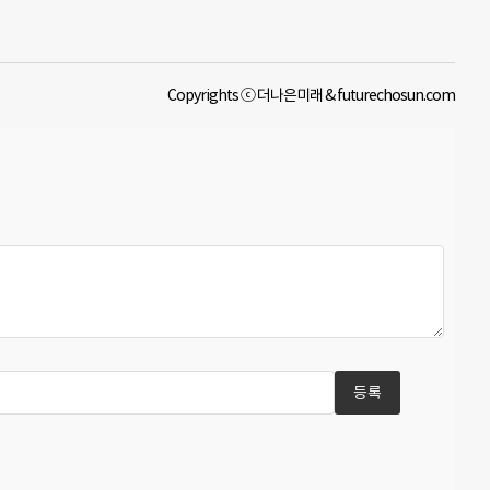
Copyrights ⓒ 더나은미래 & futurechosun.com