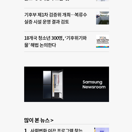
기후부 제1차 검증위 개최…복류수
실증 시설 운영 결과 검토
18개국 청소년 300명, ‘기후위기와
물’ 해법 논의한다
많이 본 뉴스 >
사회변화 이끈 프로그램 찾는