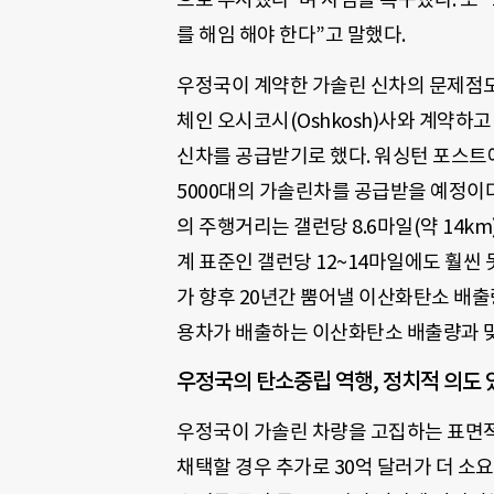
를 해임 해야 한다”고 말했다.
우정국이 계약한 가솔린 신차의 문제점도
체인 오시코시(Oshkosh)사와 계약하고
신차를 공급받기로 했다. 워싱턴 포스트에
5000대의 가솔린차를 공급받을 예정이다
의 주행거리는 갤런당 8.6마일(약 14km
계 표준인 갤런당 12~14마일에도 훨씬
가 향후 20년간 뿜어낼 이산화탄소 배출량
용차가 배출하는 이산화탄소 배출량과 
우정국의 탄소중립 역행, 정치적 의도 
우정국이 가솔린 차량을 고집하는 표면적
채택할 경우 추가로 30억 달러가 더 소