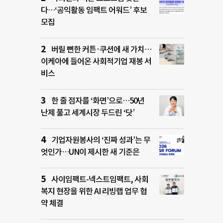
다…‘공익활동 임팩트 어워드’ 후보
모집
버릴 뻔한 커튼·쿠션에 새 가치…
이케아에 들어온 사회적기업 재봉 서
비스
한 줄 점자를 ‘화면’으로…50년
난제 풀고 세계시장 두드린 ‘닷’
기업자원봉사의 ‘진짜 성과’는 무
엇인가…UN이 제시한 새 기준은
사이임팩트-넥스트임팩트, 사회
복지 현장을 위한 AI 리빙랩 업무 협
약 체결