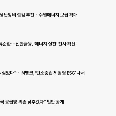
 냉난방비 절감 추진…수열에너지 보급 확대
류순환…신한금융, ‘에너지 실천’ 전사 확산
루 심었다”…iM뱅크, ‘탄소중립 체험형 ESG’ 나서
중국 공급망 의존 낮추겠다” 법안 공개