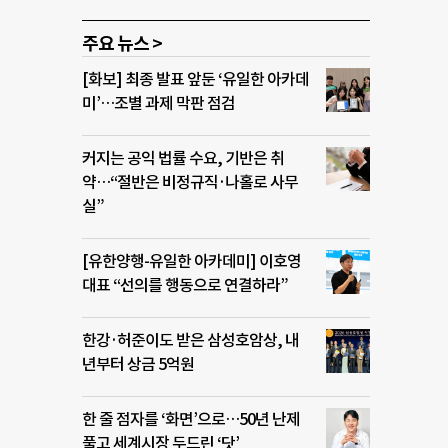
주요 뉴스 >
[화보] 최종 발표 앞둔 ‘유일한 아카데
미’…조별 과제 막판 점검
커지는 공익 법률 수요, 기반은 취
약…“절반은 비정규직·나홀로 사무
실”
[유한양행-유일한 아카데미] 이호영
대표 “선의를 행동으로 연결하라”
한강·허준이도 받은 삼성호암상, 내
년부터 상금 5억원
한 줄 점자를 ‘화면’으로…50년 난제
풀고 세계시장 두드린 ‘닷’