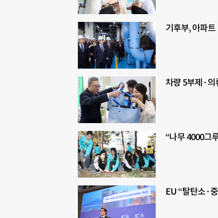
기후부, 아파트
차량 5부제·의
“나무 4000그
EU “탈탄소·