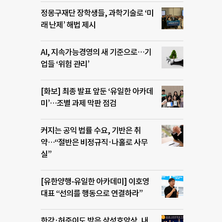
정몽구재단 장학생들, 과학기술로 ‘미
래 난제’ 해법 제시
AI, 지속가능경영의 새 기준으로…기
업들 ‘위험 관리’
[화보] 최종 발표 앞둔 ‘유일한 아카데
미’…조별 과제 막판 점검
커지는 공익 법률 수요, 기반은 취
약…“절반은 비정규직·나홀로 사무
실”
[유한양행-유일한 아카데미] 이호영
대표 “선의를 행동으로 연결하라”
한강·허준이도 받은 삼성호암상, 내