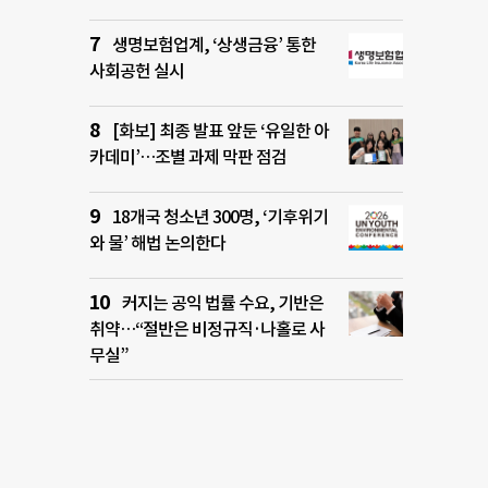
생명보험업계, ‘상생금융’ 통한
사회공헌 실시
[화보] 최종 발표 앞둔 ‘유일한 아
카데미’…조별 과제 막판 점검
18개국 청소년 300명, ‘기후위기
와 물’ 해법 논의한다
커지는 공익 법률 수요, 기반은
취약…“절반은 비정규직·나홀로 사
무실”