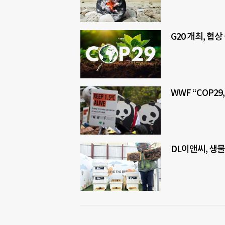
G20 개최, 협
WWF “COP29
DL이앤씨, 생물