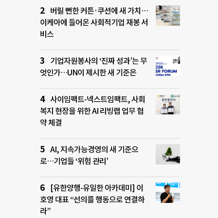
버릴 뻔한 커튼·쿠션에 새 가치…
이케아에 들어온 사회적기업 재봉 서
비스
기업자원봉사의 ‘진짜 성과’는 무
엇인가…UN이 제시한 새 기준은
사이임팩트-넥스트임팩트, 사회
복지 현장을 위한 AI 리빙랩 업무 협
약 체결
AI, 지속가능경영의 새 기준으
로…기업들 ‘위험 관리’
[유한양행-유일한 아카데미] 이
호영 대표 “선의를 행동으로 연결하
라”