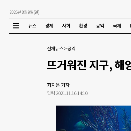
2026년 8월 9일(일)
뉴스
경제
사회
환경
공익
국제
전체뉴스
>
공익
뜨거워진 지구, 해
최지은 기자
입력 2021.11.16.
14:10