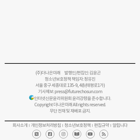
(주)더나은미래 발행인/편집인: 김윤곤
청소년보호정책 책임자: 정유진
서울 중구 세종대로 135-9, 4층(태평로1가)
기사제보:
press@futurechosun.com
인터넷신문윤리위원회 윤리강령을 준수합니다.
Copyright 더나은미래 All rights reserved.
무단 전재 및 재배포 금지.
회사소개
개인정보처리방침
청소년보호정책
편집규약
알립니다