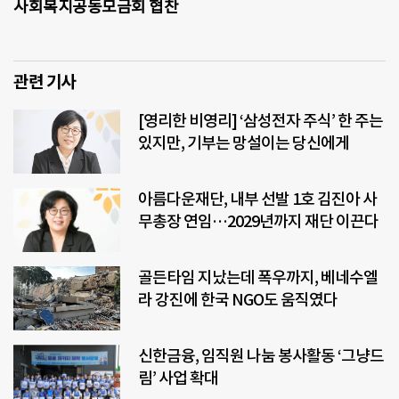
사회복지공동모금회 협찬
관련 기사
[영리한 비영리] ‘삼성전자 주식’ 한 주는
있지만, 기부는 망설이는 당신에게
아름다운재단, 내부 선발 1호 김진아 사
무총장 연임…2029년까지 재단 이끈다
골든타임 지났는데 폭우까지, 베네수엘
라 강진에 한국 NGO도 움직였다
신한금융, 임직원 나눔 봉사활동 ‘그냥드
림’ 사업 확대