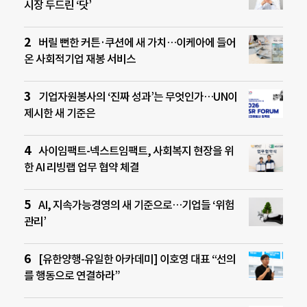
시장 두드린 ‘닷’
버릴 뻔한 커튼·쿠션에 새 가치…이케아에 들어
온 사회적기업 재봉 서비스
기업자원봉사의 ‘진짜 성과’는 무엇인가…UN이
제시한 새 기준은
사이임팩트-넥스트임팩트, 사회복지 현장을 위
한 AI 리빙랩 업무 협약 체결
AI, 지속가능경영의 새 기준으로…기업들 ‘위험
관리’
[유한양행-유일한 아카데미] 이호영 대표 “선의
를 행동으로 연결하라”