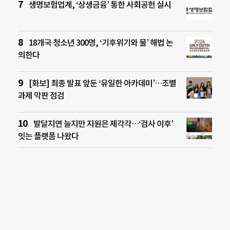
생명보험업계, ‘상생금융’ 통한 사회공헌 실시
18개국 청소년 300명, ‘기후위기와 물’ 해법 논
의한다
[화보] 최종 발표 앞둔 ‘유일한 아카데미’…조별
과제 막판 점검
발달지연 늘지만 지원은 제각각…‘검사 이후’
잇는 플랫폼 나왔다