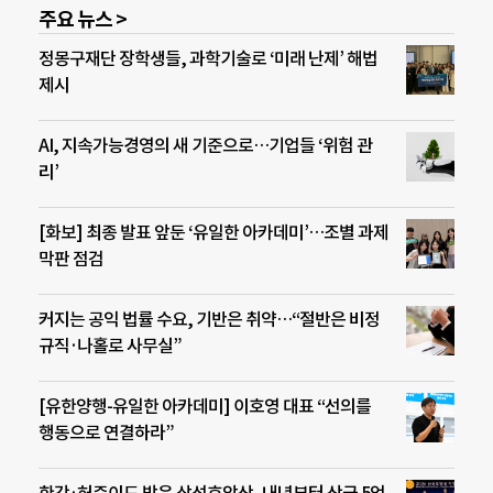
주요 뉴스 >
정몽구재단 장학생들, 과학기술로 ‘미래 난제’ 해법
제시
AI, 지속가능경영의 새 기준으로…기업들 ‘위험 관
리’
[화보] 최종 발표 앞둔 ‘유일한 아카데미’…조별 과제
막판 점검
커지는 공익 법률 수요, 기반은 취약…“절반은 비정
규직·나홀로 사무실”
[유한양행-유일한 아카데미] 이호영 대표 “선의를
행동으로 연결하라”
한강·허준이도 받은 삼성호암상, 내년부터 상금 5억