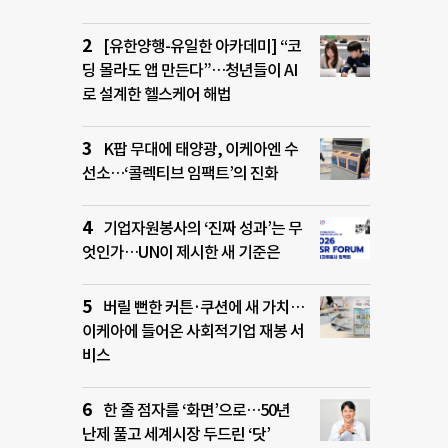
[유한양행-유일한 아카데미] “코
딩 몰라도 앱 만든다”…청년들이 AI
로 설계한 헬스케어 해법
K팝 무대에 태양광, 이케아엔 수
선소…‘콜렉티브 임팩트’의 진화
기업자원봉사의 ‘진짜 성과’는 무
엇인가…UN이 제시한 새 기준은
버릴 뻔한 커튼·쿠션에 새 가치…
이케아에 들어온 사회적기업 재봉 서
비스
한 줄 점자를 ‘화면’으로…50년
난제 풀고 세계시장 두드린 ‘닷’