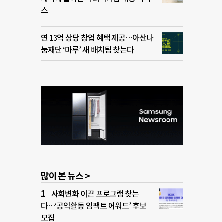
스
연 13억 상당 창업 혜택 제공…아산나
눔재단 ‘마루’ 새 배치팀 찾는다
많이 본 뉴스 >
사회변화 이끈 프로그램 찾는
다…‘공익활동 임팩트 어워드’ 후보
모집