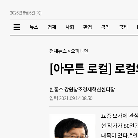
2026년 8월 6일(목)
뉴스
경제
사회
환경
공익
국제
전체뉴스
>
오피니언
[아무튼 로컬] 로
한종호 강원창조경제혁신센터장
입력 2021.09.14.
08:50
요즘 요가에 관심
현 작가가 80일
대목이 있다. “