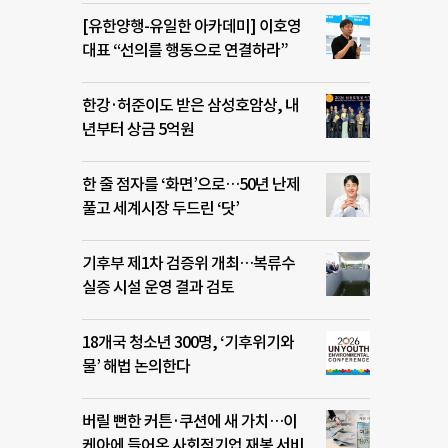
[유한양행-유일한 아카데미] 이호영
대표 “선의를 행동으로 연결하라”
한강·허준이도 받은 삼성호암상, 내
년부터 상금 5억원
한 줄 점자를 ‘화면’으로…50년 난제
풀고 세계시장 두드린 ‘닷’
기후부 제1차 검증위 개최…복류수
실증 시설 운영 결과 검토
18개국 청소년 300명, ‘기후위기와
물’ 해법 논의한다
버릴 뻔한 커튼·쿠션에 새 가치…이
케아에 들어온 사회적기업 재봉 서비