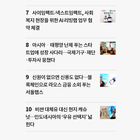
사이임팩트-넥스트임팩트, 사회
복지 현장을 위한 AI 리빙랩 업무 협
약 체결
아시아ㆍ태평양 난제 푸는 스타
트업에 성장 사다리…국제기구·재단
·투자사 뭉쳤다
신원이 없으면 신용도 없다…블
록체인으로 라오스 금융 소외 푸는
서울랩스
비싼 대체유 대신 현지 캐슈
넛…인도네시아의 ‘우유 선택지’ 넓
힌다