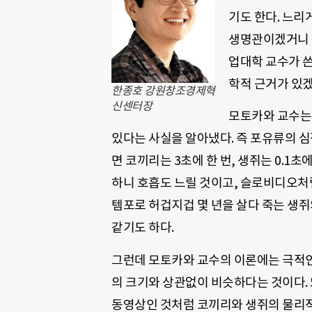
기도 한다. 느리
생명관이겠거니 
업대학 교수가 쓴
학적 근거가 있겠
한종호 강원창조경제혁
신센터장
모토카와 교수는 
있다는 사실을 알아냈다. 즉 포유류의 심
면 코끼리는 3초에 한 번, 생쥐는 0.1
하니 호흡도 느릴 것이고, 슬로비디오처럼
템포로 허겁지겁 몇 년을 살다 죽는 생쥐
같기도 하다.
그런데 모토카와 교수의 이론에는 극적인 
의 크기와 상관없이 비슷하다는 것이다. 
동영상인 것처럼 코끼리와 생쥐의 물리적