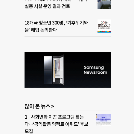
실증 시설 운영 결과 검토
18개국 청소년 300명, ‘기후위기와
물’ 해법 논의한다
많이 본 뉴스 >
사회변화 이끈 프로그램 찾는
다…‘공익활동 임팩트 어워드’ 후보
모집