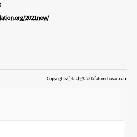
g
ation.org/2021new/
Copyrights ⓒ 더나은미래 & futurechosun.com