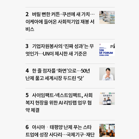
버릴 뻔한 커튼·쿠션에 새 가치…
이케아에 들어온 사회적기업 재봉 서
비스
기업자원봉사의 ‘진짜 성과’는 무
엇인가…UN이 제시한 새 기준은
한 줄 점자를 ‘화면’으로…50년
난제 풀고 세계시장 두드린 ‘닷’
사이임팩트-넥스트임팩트, 사회
복지 현장을 위한 AI 리빙랩 업무 협
약 체결
아시아ㆍ태평양 난제 푸는 스타
트업에 성장 사다리…국제기구·재단