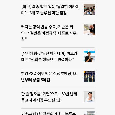
[화보] 최종 발표 앞둔 ‘유일한 아카데
미’…6개 조 솔루션 막판 점검
커지는 공익 법률 수요, 기반은 취
약…“절반은 비정규직·나홀로 사무
실”
[유한양행-유일한 아카데미] 이호영
대표 “선의를 행동으로 연결하라”
한강·허준이도 받은 삼성호암상, 내
년부터 상금 5억원
한 줄 점자를 ‘화면’으로…50년 난제
풀고 세계시장 두드린 ‘닷’
기후부 제1차 검증위 개최…복류수