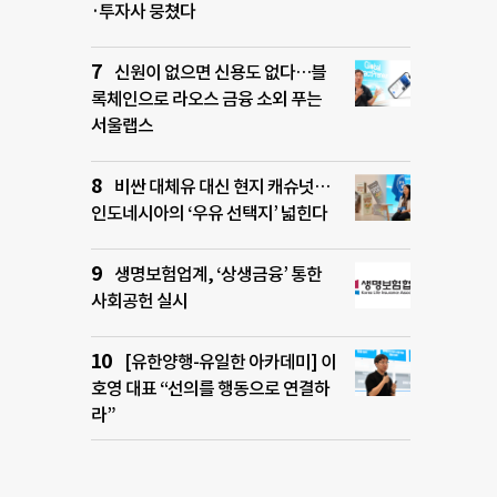
·투자사 뭉쳤다
신원이 없으면 신용도 없다…블
록체인으로 라오스 금융 소외 푸는
서울랩스
비싼 대체유 대신 현지 캐슈넛…
인도네시아의 ‘우유 선택지’ 넓힌다
생명보험업계, ‘상생금융’ 통한
사회공헌 실시
[유한양행-유일한 아카데미] 이
호영 대표 “선의를 행동으로 연결하
라”