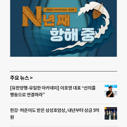
주요 뉴스 >
[유한양행-유일한 아카데미] 이호영 대표 “선의를
행동으로 연결하라”
한강·허준이도 받은 삼성호암상, 내년부터 상금 5억
원