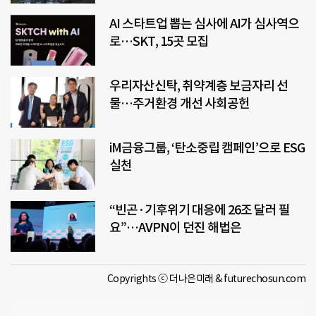
AI 스타트업 뽑는 심사에 AI가 심사역으
로…SKT, 15곳 모집
우리자산신탁, 취약계층 보금자리 선
물…주거환경 개선 사회공헌
iM금융그룹, ‘탄소중립 캠페인’으로 ESG
실천
“빈곤·기후위기 대응에 26조 달러 필
요”…AVPN이 던진 해법은
Copyrights ⓒ 더나은미래 & futurechosun.com