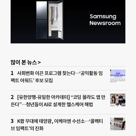
많이 본 뉴스 >
사회변화 이끈 프로그램 찾는다…‘공익활동 임
팩트 어워드’ 후보 모집
[유한양행-유일한 아카데미] “코딩 몰라도 앱 만
든다”…청년들이 AI로 설계한 헬스케어 해법
K팝 무대에 태양광, 이케아엔 수선소…‘콜렉티
브 임팩트’의 진화