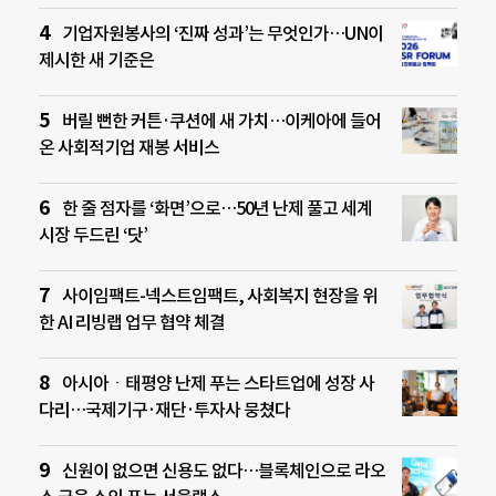
기업자원봉사의 ‘진짜 성과’는 무엇인가…UN이
제시한 새 기준은
버릴 뻔한 커튼·쿠션에 새 가치…이케아에 들어
온 사회적기업 재봉 서비스
한 줄 점자를 ‘화면’으로…50년 난제 풀고 세계
시장 두드린 ‘닷’
사이임팩트-넥스트임팩트, 사회복지 현장을 위
한 AI 리빙랩 업무 협약 체결
아시아ㆍ태평양 난제 푸는 스타트업에 성장 사
다리…국제기구·재단·투자사 뭉쳤다
신원이 없으면 신용도 없다…블록체인으로 라오