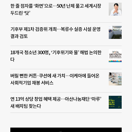
한 줄 점자를 ‘화면’으로…50년 난제 풀고 세계시장
두드린 ‘닷’
기후부 제1차 검증위 개최…복류수 실증 시설 운영
결과 검토
18개국 청소년 300명, ‘기후위기와 물’ 해법 논의한
다
버릴 뻔한 커튼·쿠션에 새 가치…이케아에 들어온
사회적기업 재봉 서비스
연 13억 상당 창업 혜택 제공…아산나눔재단 ‘마루’
새 배치팀 찾는다