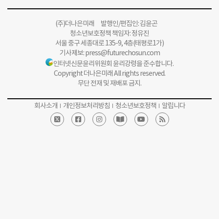
(주)더나은미래 발행인/편집인: 김윤곤
청소년보호정책 책임자: 정유진
서울 중구 세종대로 135-9, 4층(태평로1가)
기사제보:
press@futurechosun.com
인터넷신문윤리위원회 윤리강령을 준수합니다.
Copyright 더나은미래 All rights reserved.
무단 전재 및 재배포 금지.
회사소개
개인정보처리방침
청소년보호정책
알립니다