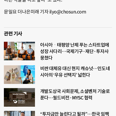
문일요 더나은미래 기자 ilyo@chosun.com
관련 기사
아시아ㆍ태평양 난제 푸는 스타트업에
성장 사다리…국제기구·재단·투자사
뭉쳤다
비싼 대체유 대신 현지 캐슈넛…인도네
시아의 ‘우유 선택지’ 넓힌다
개발도상국 사회문제, 소셜벤처 기술로
푼다…월드비전·MYSC 협력
“투자금만 늘린다고 될까”…한국 임팩