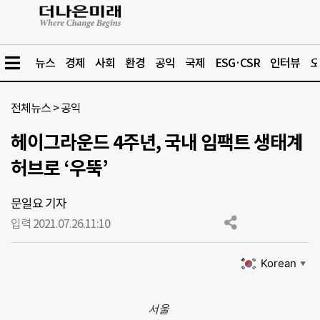
뉴스
경제
사회
환경
공익
국제
ESG·CSR
인터뷰
오
전체뉴스
>
공익
헤이그라운드 4주년, 국내 임팩트 생태계
허브로 ‘우뚝’
문일요 기자
입력 2021.07.26.
11:10
Korean
▼
서울