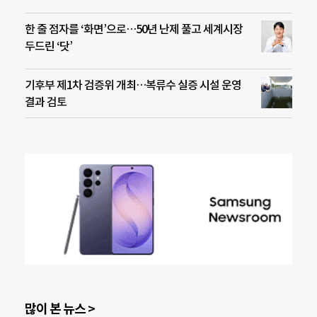
한 줄 점자를 ‘화면’으로…50년 난제 풀고 세계시장
두드린 ‘닷’
기후부 제1차 검증위 개최…복류수 실증 시설 운영
결과 검토
많이 본 뉴스 >