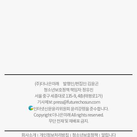
(주)더나은미래 발행인/편집인: 김윤곤
청소년보호정책 책임자: 정유진
서울 중구 세종대로 135-9, 4층(태평로1가)
기사제보:
press@futurechosun.com
인터넷신문윤리위원회 윤리강령을 준수합니다.
Copyright 더나은미래 All rights reserved.
무단 전재 및 재배포 금지.
회사소개
개인정보처리방침
청소년보호정책
알립니다