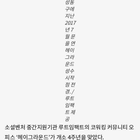
성동
구에
지난
2017
년 7
월 문
을 연
헤이
그라
운드
성수
시작
점 전
경. /
루트
임팩
트 제
공
소셜벤처 중간지원기관 루트임팩트의 코워킹 커뮤니티 오
피스 ‘헤이그라운드’가 개소 4주년을 맞았다.