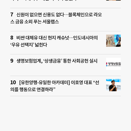
신원이 없으면 신용도 없다…블록체인으로 라오
스 금융 소외 푸는 서울랩스
비싼 대체유 대신 현지 캐슈넛…인도네시아의
‘우유 선택지’ 넓힌다
생명보험업계, ‘상생금융’ 통한 사회공헌 실시
[유한양행-유일한 아카데미] 이호영 대표 “선
의를 행동으로 연결하라”