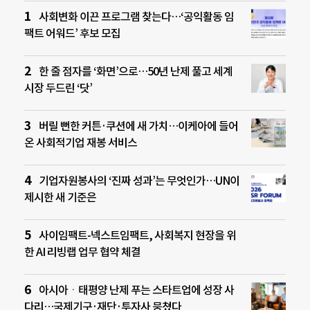
사회변화 이끈 프로그램 찾는다…‘공익활동 임
팩트 어워드’ 후보 모집
한 줄 점자를 ‘화면’으로…50년 난제 풀고 세계
시장 두드린 ‘닷’
버릴 뻔한 커튼·쿠션에 새 가치…이케아에 들어
온 사회적기업 재봉 서비스
기업자원봉사의 ‘진짜 성과’는 무엇인가…UN이
제시한 새 기준은
사이임팩트-넥스트임팩트, 사회복지 현장을 위
한 AI 리빙랩 업무 협약 체결
아시아ㆍ태평양 난제 푸는 스타트업에 성장 사
다리…국제기구·재단·투자사 뭉쳤다