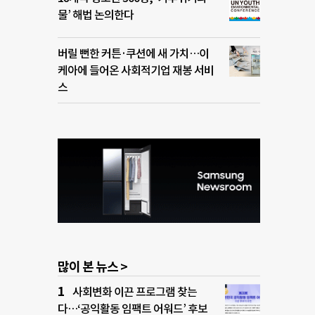
물’ 해법 논의한다
버릴 뻔한 커튼·쿠션에 새 가치…이
케아에 들어온 사회적기업 재봉 서비
스
많이 본 뉴스 >
사회변화 이끈 프로그램 찾는
다…‘공익활동 임팩트 어워드’ 후보