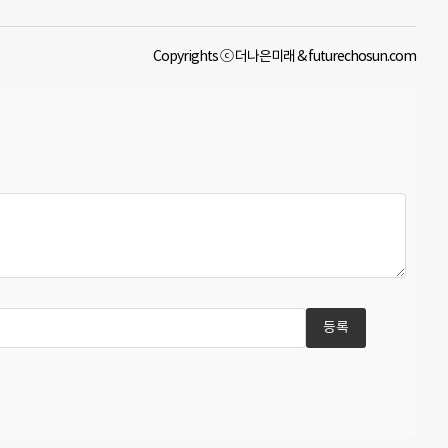
Copyrights ⓒ 더나은미래 & futurechosun.com