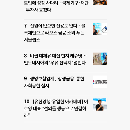
트업에 성장 사다리…국제기구·재단
·투자사 뭉쳤다
신원이 없으면 신용도 없다…블
록체인으로 라오스 금융 소외 푸는
서울랩스
비싼 대체유 대신 현지 캐슈넛…
인도네시아의 ‘우유 선택지’ 넓힌다
생명보험업계, ‘상생금융’ 통한
사회공헌 실시
[유한양행-유일한 아카데미] 이
호영 대표 “선의를 행동으로 연결하
라”