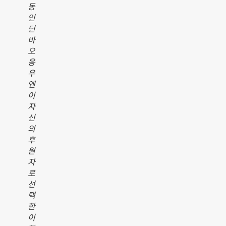
동
인
딘
바
오
응
우
옌
이
자
신
의
후
원
자
로
선
택
한
이