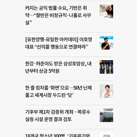
커지는 공익 법률 수요, 기반은 취
약…“절반은 비정규직·나홀로 사무
실”
[유한양행-유일한 아카데미] 이호영
대표 “선의를 행동으로 연결하라”
한강·허준이도 받은 삼성호암상, 내
년부터 상금 5억원
한 줄 점자를 ‘화면’으로…50년 난제
풀고 세계시장 두드린 ‘닷’
기후부 제1차 검증위 개최…복류수
실증 시설 운영 결과 검토
18개국 청소년 300명, ‘기후위기와