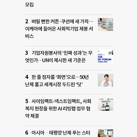
모집
버릴 뻔한 커튼·쿠션에 새 가치…
이케아에 들어온 사회적기업 재봉 서
비스
기업자원봉사의 ‘진짜 성과’는 무
엇인가…UN이 제시한 새 기준은
한 줄 점자를 ‘화면’으로…50년
난제 풀고 세계시장 두드린 ‘닷’
사이임팩트-넥스트임팩트, 사회
복지 현장을 위한 AI 리빙랩 업무 협
약 체결
아시아ㆍ태평양 난제 푸는 스타