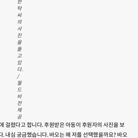
한
탁
씨
의
사
진
을
들
고
있
다.
/
월
드
비
전
제
공
에 걸렸다고 합니다. 후원받은 아동이 후원자의 사진을 보
. 내심 궁금했습니다. 바오는 왜 저를 선택했을까요? 바오