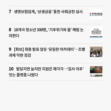
생명보험업계, ‘상생금융’ 통한 사회공헌 실시
18개국 청소년 300명, ‘기후위기와 물’ 해법 논
의한다
[화보] 최종 발표 앞둔 ‘유일한 아카데미’…조별
과제 막판 점검
발달지연 늘지만 지원은 제각각…‘검사 이후’
잇는 플랫폼 나왔다