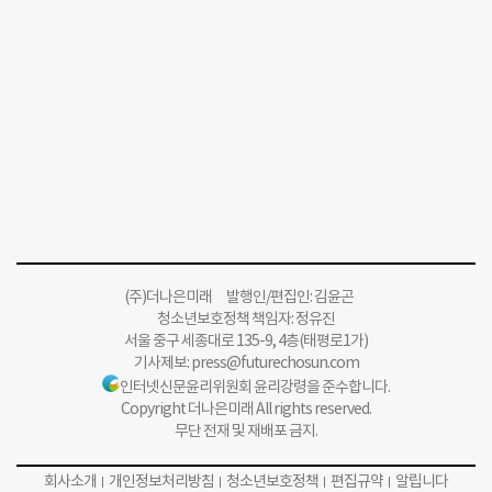
(주)더나은미래 발행인/편집인: 김윤곤
청소년보호정책 책임자: 정유진
서울 중구 세종대로 135-9, 4층(태평로1가)
기사제보:
press@futurechosun.com
인터넷신문윤리위원회 윤리강령을 준수합니다.
Copyright 더나은미래 All rights reserved.
무단 전재 및 재배포 금지.
회사소개
개인정보처리방침
청소년보호정책
편집규약
알립니다