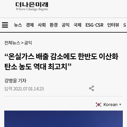
뉴스
경제
사회
환경
공익
국제
ESG·CSR
인터뷰
오
전체뉴스
>
공익
“온실가스 배출 감소에도 한반도 이산화
탄소 농도 역대 최고치”
강명윤 기자
입력 2021.07.01.
14:23
Korean
▼