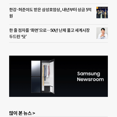
한강·허준이도 받은 삼성호암상, 내년부터 상금 5억
원
한 줄 점자를 ‘화면’으로…50년 난제 풀고 세계시장
두드린 ‘닷’
많이 본 뉴스 >