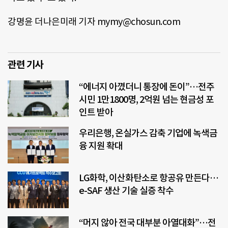
강명윤 더나은미래 기자 mymy@chosun.com
관련 기사
“에너지 아꼈더니 통장에 돈이”…전주
시민 1만1800명, 2억원 넘는 현금성 포
인트 받아
우리은행, 온실가스 감축 기업에 녹색금
융 지원 확대
LG화학, 이산화탄소로 항공유 만든다…
e-SAF 생산 기술 실증 착수
“머지 않아 전국 대부분 아열대화”…전