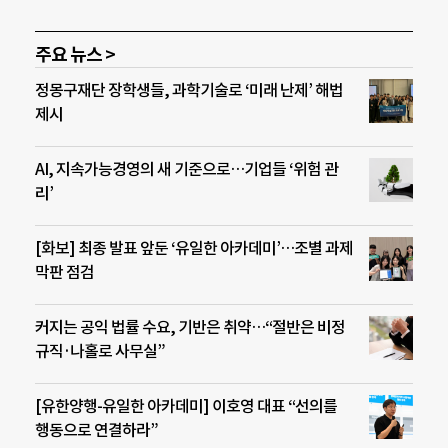
주요 뉴스 >
정몽구재단 장학생들, 과학기술로 ‘미래 난제’ 해법
제시
AI, 지속가능경영의 새 기준으로…기업들 ‘위험 관
리’
[화보] 최종 발표 앞둔 ‘유일한 아카데미’…조별 과제
막판 점검
커지는 공익 법률 수요, 기반은 취약…“절반은 비정
규직·나홀로 사무실”
[유한양행-유일한 아카데미] 이호영 대표 “선의를
행동으로 연결하라”