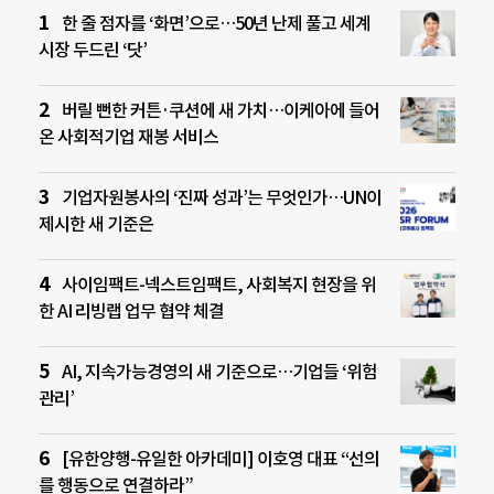
한 줄 점자를 ‘화면’으로…50년 난제 풀고 세계
시장 두드린 ‘닷’
버릴 뻔한 커튼·쿠션에 새 가치…이케아에 들어
온 사회적기업 재봉 서비스
기업자원봉사의 ‘진짜 성과’는 무엇인가…UN이
제시한 새 기준은
사이임팩트-넥스트임팩트, 사회복지 현장을 위
한 AI 리빙랩 업무 협약 체결
AI, 지속가능경영의 새 기준으로…기업들 ‘위험
관리’
[유한양행-유일한 아카데미] 이호영 대표 “선의
를 행동으로 연결하라”