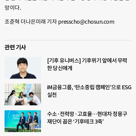
망이다.
조준혁 더나은미래 기자 presscho@chosun.com
관련 기사
[기후 유니버스] 기후위기 앞에서 무력
한 당신에게
iM금융그룹, ‘탄소중립 캠페인’으로 ESG
실천
수소·전력망·고효율…현대차 정몽구
재단이 꼽은 ‘기후테크 3축’