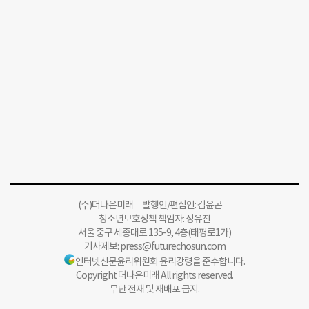
(주)더나은미래 발행인/편집인: 김윤곤
청소년보호정책 책임자: 정유진
서울 중구 세종대로 135-9, 4층(태평로1가)
기사제보:
press@futurechosun.com
인터넷신문윤리위원회 윤리강령을 준수합니다.
Copyright 더나은미래 All rights reserved.
무단 전재 및 재배포 금지.