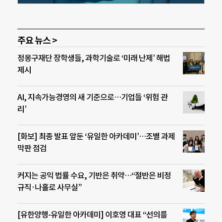
주요 뉴스 >
정몽구재단 장학생들, 과학기술로 ‘미래 난제’ 해법
제시
AI, 지속가능경영의 새 기준으로…기업들 ‘위험 관
리’
[화보] 최종 발표 앞둔 ‘유일한 아카데미’…조별 과제
막판 점검
커지는 공익 법률 수요, 기반은 취약…“절반은 비정
규직·나홀로 사무실”
[유한양행-유일한 아카데미] 이호영 대표 “선의를