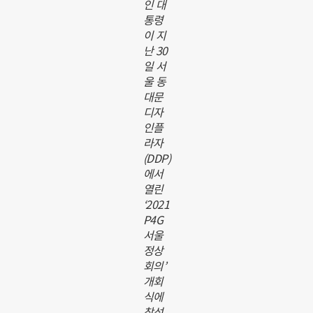
인 대
통령
이 지
난 30
일 서
울 동
대문
디자
인플
라자
(DDP)
에서
열린
‘2021
P4G
서울
정상
회의’
개회
식에
참석