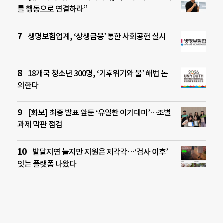
를 행동으로 연결하라”
생명보험업계, ‘상생금융’ 통한 사회공헌 실시
18개국 청소년 300명, ‘기후위기와 물’ 해법 논
의한다
[화보] 최종 발표 앞둔 ‘유일한 아카데미’…조별
과제 막판 점검
발달지연 늘지만 지원은 제각각…‘검사 이후’
잇는 플랫폼 나왔다