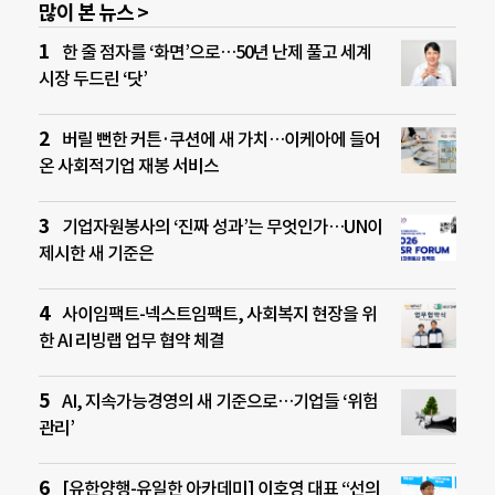
많이 본 뉴스 >
한 줄 점자를 ‘화면’으로…50년 난제 풀고 세계
시장 두드린 ‘닷’
버릴 뻔한 커튼·쿠션에 새 가치…이케아에 들어
온 사회적기업 재봉 서비스
기업자원봉사의 ‘진짜 성과’는 무엇인가…UN이
제시한 새 기준은
사이임팩트-넥스트임팩트, 사회복지 현장을 위
한 AI 리빙랩 업무 협약 체결
AI, 지속가능경영의 새 기준으로…기업들 ‘위험
관리’
[유한양행-유일한 아카데미] 이호영 대표 “선의