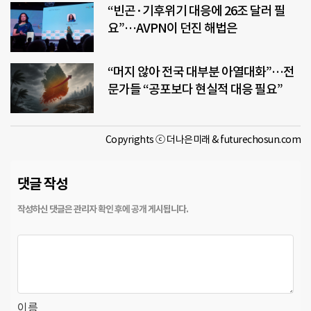
“빈곤·기후위기 대응에 26조 달러 필
요”…AVPN이 던진 해법은
“머지 않아 전국 대부분 아열대화”…전
문가들 “공포보다 현실적 대응 필요”
Copyrights ⓒ 더나은미래 & futurechosun.com
댓글 작성
이름