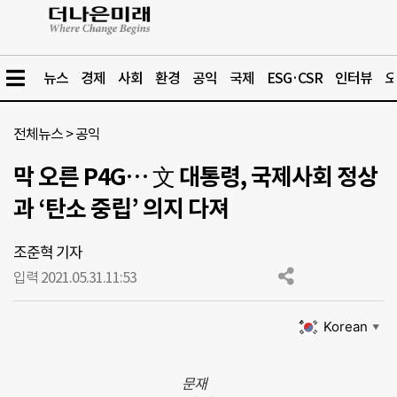
뉴스
경제
사회
환경
공익
국제
ESG·CSR
인터뷰
오
전체뉴스
>
공익
막 오른 P4G… 文 대통령, 국제사회 정상
과 ‘탄소 중립’ 의지 다져
조준혁 기자
입력 2021.05.31.
11:53
Korean
▼
문재