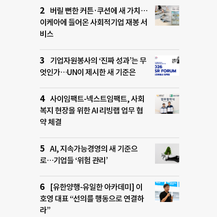
버릴 뻔한 커튼·쿠션에 새 가치…
이케아에 들어온 사회적기업 재봉 서
비스
기업자원봉사의 ‘진짜 성과’는 무
엇인가…UN이 제시한 새 기준은
사이임팩트-넥스트임팩트, 사회
복지 현장을 위한 AI 리빙랩 업무 협
약 체결
AI, 지속가능경영의 새 기준으
로…기업들 ‘위험 관리’
[유한양행-유일한 아카데미] 이
호영 대표 “선의를 행동으로 연결하
라”