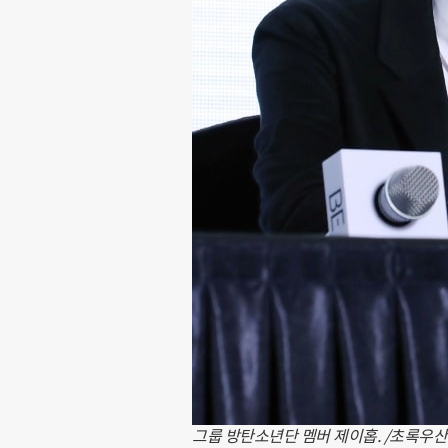
그룹 방탄소년단 멤버 제이홉. /초록우