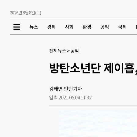
2026년 8월 8일(토)
뉴스
경제
사회
환경
공익
국제
전체뉴스
>
공익
방탄소년단 제이홉,
강태연 인턴기자
입력 2021.05.04.
11:32