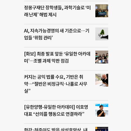
정몽구재단 장학생들, 과학기술로 ‘미
래 난제’ 해법 제시
AI, 지속가능경영의 새 기준으로…기
업들 ‘위험 관리’
[화보] 최종 발표 앞둔 ‘유일한 아카데
미’…조별 과제 막판 점검
커지는 공익 법률 수요, 기반은 취
약…“절반은 비정규직·나홀로 사무
실”
[유한양행-유일한 아카데미] 이호영
대표 “선의를 행동으로 연결하라”
한강·허준이도 받은 삼성호암상, 내