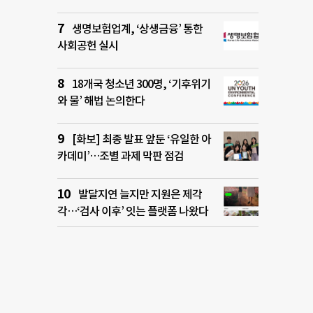
생명보험업계, ‘상생금융’ 통한
사회공헌 실시
18개국 청소년 300명, ‘기후위기
와 물’ 해법 논의한다
[화보] 최종 발표 앞둔 ‘유일한 아
카데미’…조별 과제 막판 점검
발달지연 늘지만 지원은 제각
각…‘검사 이후’ 잇는 플랫폼 나왔다