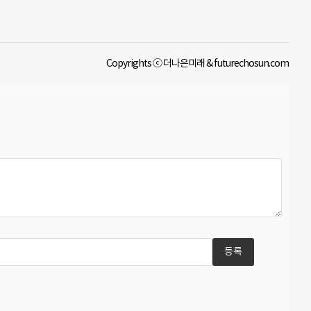
Copyrights ⓒ 더나은미래 & futurechosun.com