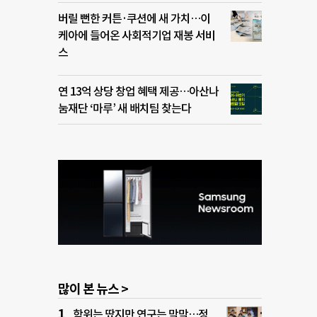
버릴 뻔한 커튼·쿠션에 새 가치…이
케아에 들어온 사회적기업 재봉 서비
스
연 13억 상당 창업 혜택 제공…아산나
눔재단 ‘마루’ 새 배치팀 찾는다
많이 본 뉴스 >
학위는 땄지만 연구는 막막…정