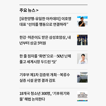
주요 뉴스 >
[유한양행-유일한 아카데미] 이호영
대표 “선의를 행동으로 연결하라”
한강·허준이도 받은 삼성호암상, 내
년부터 상금 5억원
한 줄 점자를 ‘화면’으로…50년 난제
풀고 세계시장 두드린 ‘닷’
기후부 제1차 검증위 개최…복류수
실증 시설 운영 결과 검토
18개국 청소년 300명, ‘기후위기와
물’ 해법 논의한다