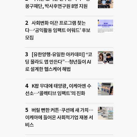
몽구재단, 박사후연구원 8명 지원
사회변화 이끈 프로그램 찾는
다…‘공익활동 임팩트 어워드’ 후보
모집
[유한양행-유일한 아카데미] “코
딩 몰라도 앱 만든다”…청년들이 AI
로 설계한 헬스케어 해법
K팝 무대에 태양광, 이케아엔 수
선소…‘콜렉티브 임팩트’의 진화
버릴 뻔한 커튼·쿠션에 새 가치…
이케아에 들어온 사회적기업 재봉 서
비스