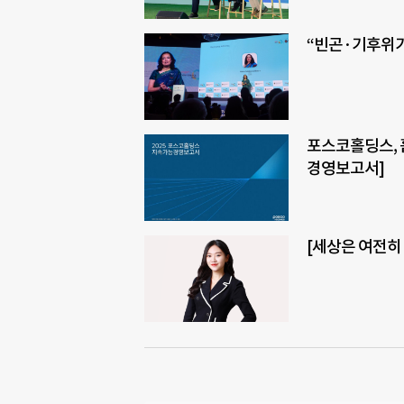
“빈곤·기후위기
포스코홀딩스, 흩
경영보고서]
[세상은 여전히