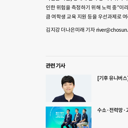
인한 위험을 측정하기 위해 노력 중”이
큼 여학생 교육 지원 등을 우선과제로 여
김지강 더나은미래 기자 river@chosun
관련 기사
[기후 유니버스
수소·전력망·고