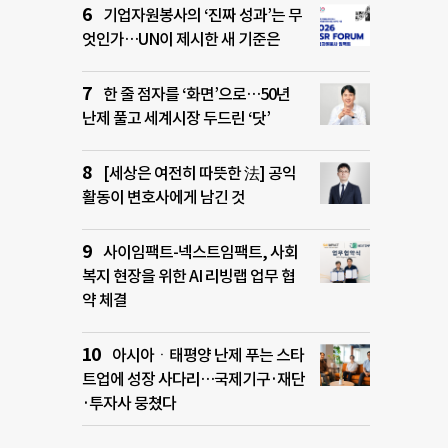
기업자원봉사의 ‘진짜 성과’는 무
엇인가…UN이 제시한 새 기준은
한 줄 점자를 ‘화면’으로…50년
난제 풀고 세계시장 두드린 ‘닷’
[세상은 여전히 따뜻한 法] 공익
활동이 변호사에게 남긴 것
사이임팩트-넥스트임팩트, 사회
복지 현장을 위한 AI 리빙랩 업무 협
약 체결
아시아ㆍ태평양 난제 푸는 스타
트업에 성장 사다리…국제기구·재단
·투자사 뭉쳤다