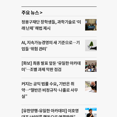
주요 뉴스 >
정몽구재단 장학생들, 과학기술로 ‘미
래 난제’ 해법 제시
AI, 지속가능경영의 새 기준으로…기
업들 ‘위험 관리’
[화보] 최종 발표 앞둔 ‘유일한 아카데
미’…조별 과제 막판 점검
커지는 공익 법률 수요, 기반은 취
약…“절반은 비정규직·나홀로 사무
실”
[유한양행-유일한 아카데미] 이호영