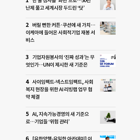
한 줄 점자를 ‘화면’으로…50년
난제 풀고 세계시장 두드린 ‘닷’
버릴 뻔한 커튼·쿠션에 새 가치…
이케아에 들어온 사회적기업 재봉 서
비스
기업자원봉사의 ‘진짜 성과’는 무
엇인가…UN이 제시한 새 기준은
사이임팩트-넥스트임팩트, 사회
복지 현장을 위한 AI 리빙랩 업무 협
약 체결
AI, 지속가능경영의 새 기준으
로…기업들 ‘위험 관리’
[유한양행-유일한 아카데미] 이