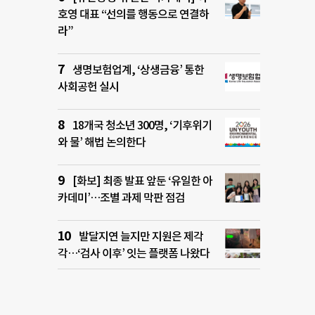
호영 대표 “선의를 행동으로 연결하
라”
생명보험업계, ‘상생금융’ 통한
사회공헌 실시
18개국 청소년 300명, ‘기후위기
와 물’ 해법 논의한다
[화보] 최종 발표 앞둔 ‘유일한 아
카데미’…조별 과제 막판 점검
발달지연 늘지만 지원은 제각
각…‘검사 이후’ 잇는 플랫폼 나왔다