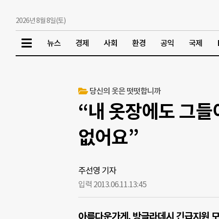
2026년 8월 8일(토)
뉴스
경제
사회
환경
공익
국제
당신의 옷은 떳떳합니까
“내 옷장에도 그들
없어요”
주선영 기자
입력 2013.06.11.
13:45
아름다운가게, 방글라데시 긴급지원 모