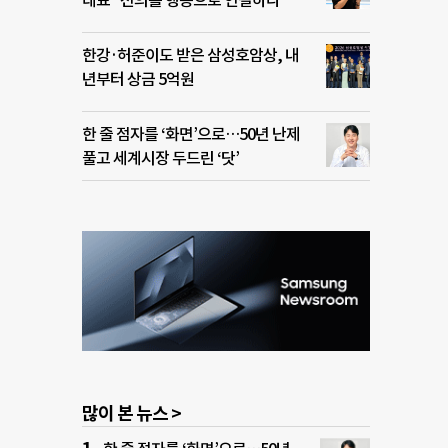
대표 “선의를 행동으로 연결하라”
한강·허준이도 받은 삼성호암상, 내
년부터 상금 5억원
한 줄 점자를 ‘화면’으로…50년 난제
풀고 세계시장 두드린 ‘닷’
많이 본 뉴스 >