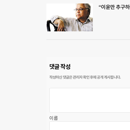
“이윤만 추구하
댓글 작성
이름