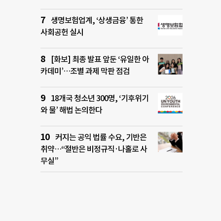
생명보험업계, ‘상생금융’ 통한
사회공헌 실시
[화보] 최종 발표 앞둔 ‘유일한 아
카데미’…조별 과제 막판 점검
18개국 청소년 300명, ‘기후위기
와 물’ 해법 논의한다
커지는 공익 법률 수요, 기반은
취약…“절반은 비정규직·나홀로 사
무실”