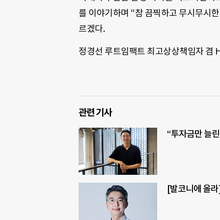
를 이야기하며 “참 끔찍하고 무시무시한
르겠다.
정경선 루트임팩트 최고상상책임자 겸
H
관련 기사
“투자금만 늘린
[발코니에 올라