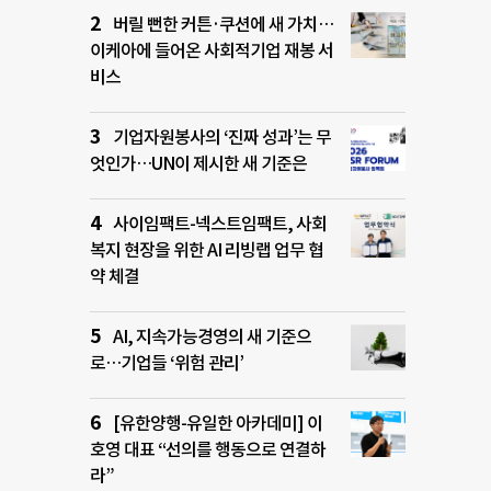
버릴 뻔한 커튼·쿠션에 새 가치…
이케아에 들어온 사회적기업 재봉 서
비스
기업자원봉사의 ‘진짜 성과’는 무
엇인가…UN이 제시한 새 기준은
사이임팩트-넥스트임팩트, 사회
복지 현장을 위한 AI 리빙랩 업무 협
약 체결
AI, 지속가능경영의 새 기준으
로…기업들 ‘위험 관리’
[유한양행-유일한 아카데미] 이
호영 대표 “선의를 행동으로 연결하
라”