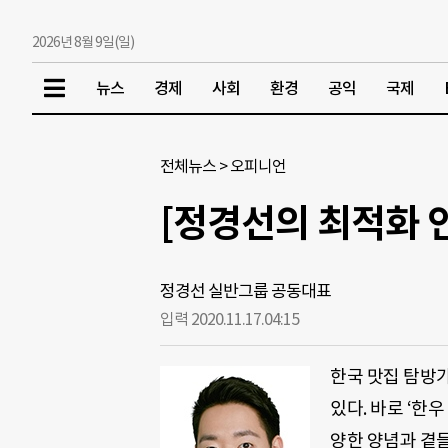
2026년 8월 9일(일)
뉴스
경제
사회
환경
공익
국제
전체뉴스
>
오피니언
[정경선의 최적화 
정경선 실반그룹 공동대표
입력 2020.11.17.
04:15
한국 맛집 탐방
있다. 바로 ‘한
양한 양념과 곁들