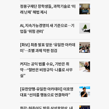
정몽구재단 장학생들, 과학기술로 ‘미
래 난제’ 해법 제시
AI, 지속가능경영의 새 기준으로…기
업들 ‘위험 관리’
[화보] 최종 발표 앞둔 ‘유일한 아카데
미’…조별 과제 막판 점검
커지는 공익 법률 수요, 기반은 취
약…“절반은 비정규직·나홀로 사무
실”
[유한양행-유일한 아카데미] 이호영
대표 “선의를 행동으로 연결하라”
한강·허준이도 받은 삼성호암상, 내