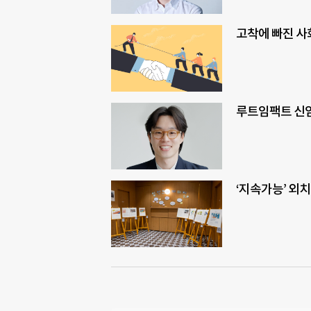
고착에 빠진 사
루트임팩트 신임
‘지속가능’ 외