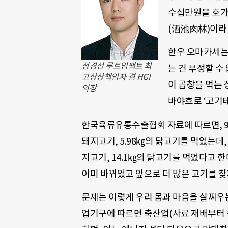
수십만원을 호가
(酒池肉林)이라 
한우 오마카세는
정경선 루트임팩트 최
는 건 부정할 수
고상상책임자 겸 HGI
이 곱창을 먹는 
의장
바야흐로 ‘고기
한국육류유통수출협회 자료에 따르면, 95년
돼지고기, 5.98㎏의 닭고기를 먹었는데, 
지고기, 14.1㎏의 닭고기를 먹었다고 한
이미 바뀌었고 앞으로 더 많은 고기를 찾
문제는 이렇게 우리 몸과 마음을 살찌우
업기구에 따르면 축산업(사료 재배부터 육