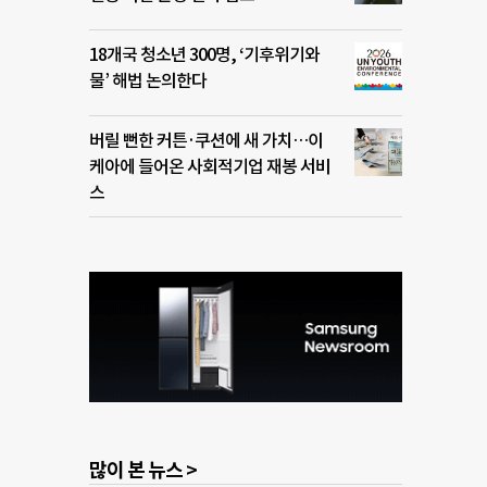
18개국 청소년 300명, ‘기후위기와
물’ 해법 논의한다
버릴 뻔한 커튼·쿠션에 새 가치…이
케아에 들어온 사회적기업 재봉 서비
스
많이 본 뉴스 >