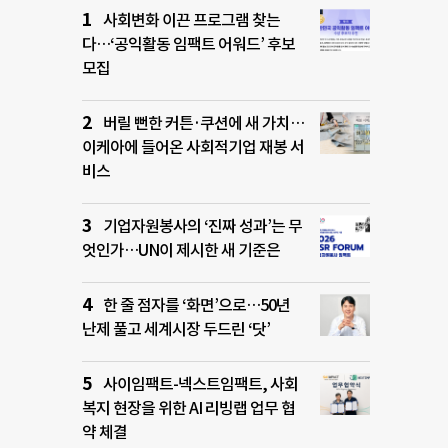
사회변화 이끈 프로그램 찾는
다…‘공익활동 임팩트 어워드’ 후보
모집
버릴 뻔한 커튼·쿠션에 새 가치…
이케아에 들어온 사회적기업 재봉 서
비스
기업자원봉사의 ‘진짜 성과’는 무
엇인가…UN이 제시한 새 기준은
한 줄 점자를 ‘화면’으로…50년
난제 풀고 세계시장 두드린 ‘닷’
사이임팩트-넥스트임팩트, 사회
복지 현장을 위한 AI 리빙랩 업무 협
약 체결