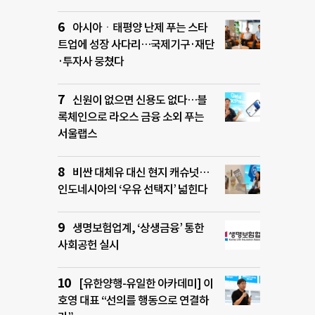
아시아ㆍ태평양 난제 푸는 스타
트업에 성장 사다리…국제기구·재단
·투자사 뭉쳤다
신원이 없으면 신용도 없다…블
록체인으로 라오스 금융 소외 푸는
서울랩스
비싼 대체유 대신 현지 캐슈넛…
인도네시아의 ‘우유 선택지’ 넓힌다
생명보험업계, ‘상생금융’ 통한
사회공헌 실시
[유한양행-유일한 아카데미] 이
호영 대표 “선의를 행동으로 연결하