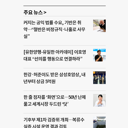
주요 뉴스 >
커지는 공익 법률 수요, 기반은 취
약…“절반은 비정규직·나홀로 사무
실”
[유한양행-유일한 아카데미] 이호영
대표 “선의를 행동으로 연결하라”
한강·허준이도 받은 삼성호암상, 내
년부터 상금 5억원
한 줄 점자를 ‘화면’으로…50년 난제
풀고 세계시장 두드린 ‘닷’
기후부 제1차 검증위 개최…복류수
실증 시설 운영 결과 검토