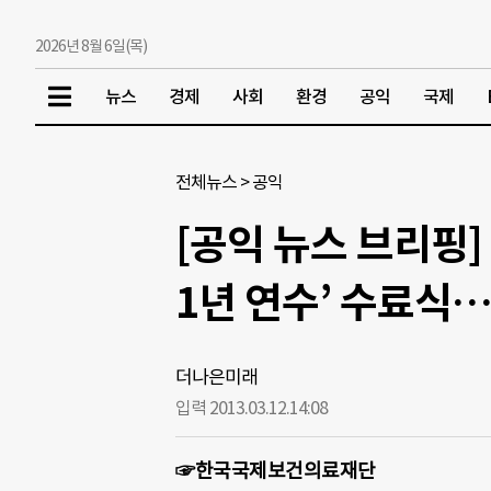
2026년 8월 6일(목)
뉴스
경제
사회
환경
공익
국제
전체뉴스
>
공익
[공익 뉴스 브리핑
1년 연수’ 수료식
더나은미래
입력 2013.03.12.
14:08
☞한국국제보건의료재단