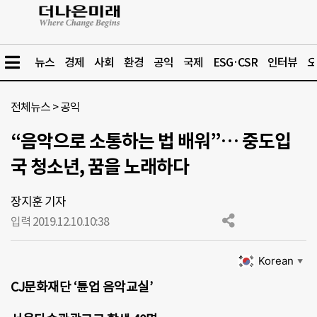
뉴스
경제
사회
환경
공익
국제
ESG·CSR
인터뷰
오
전체뉴스
>
공익
“음악으로 소통하는 법 배워”… 중도입
국 청소년, 꿈을 노래하다
장지훈 기자
입력 2019.12.10.
10:38
Korean
▼
CJ문화재단 ‘튠업 음악교실’