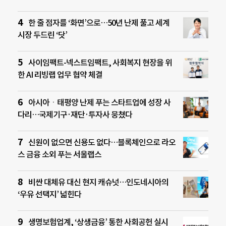
한 줄 점자를 ‘화면’으로…50년 난제 풀고 세계
시장 두드린 ‘닷’
사이임팩트-넥스트임팩트, 사회복지 현장을 위
한 AI 리빙랩 업무 협약 체결
아시아ㆍ태평양 난제 푸는 스타트업에 성장 사
다리…국제기구·재단·투자사 뭉쳤다
신원이 없으면 신용도 없다…블록체인으로 라오
스 금융 소외 푸는 서울랩스
비싼 대체유 대신 현지 캐슈넛…인도네시아의
‘우유 선택지’ 넓힌다
생명보험업계, ‘상생금융’ 통한 사회공헌 실시