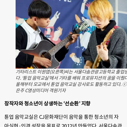
기타리스트 이원엽(오른쪽)씨는 서울다솜관광고등학교 졸업
다. ‘튠업 음악교실’에서 기타를 배워 프로뮤지션의 꿈을 이뤘다
올해부터 모교에서 튠업 음악교실 강사로도 활동하고 있다. 
은주 C영상미디어 객원기자
창작자와 청소년이 상생하는 ‘선순환’ 지향
튠업 음악교실은 CJ문화재단이 음악을 통한 청소년의 자
아실현·인격 성장을 목표로 2012년 만들었다. 서울다솜관