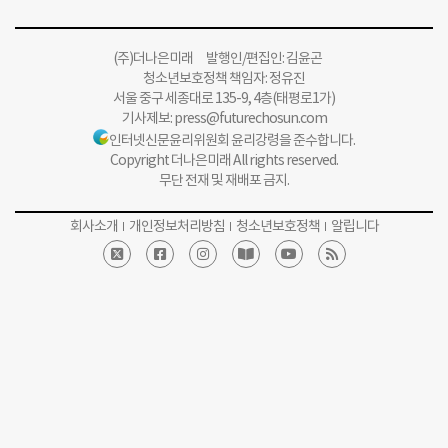
(주)더나은미래 발행인/편집인: 김윤곤
청소년보호정책 책임자: 정유진
서울 중구 세종대로 135-9, 4층(태평로1가)
기사제보:
press@futurechosun.com
인터넷신문윤리위원회 윤리강령을 준수합니다.
Copyright 더나은미래 All rights reserved.
무단 전재 및 재배포 금지.
회사소개
개인정보처리방침
청소년보호정책
알립니다