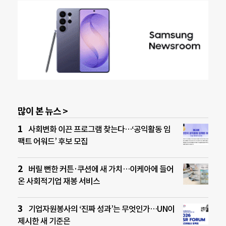
많이 본 뉴스 >
사회변화 이끈 프로그램 찾는다…‘공익활동 임
팩트 어워드’ 후보 모집
버릴 뻔한 커튼·쿠션에 새 가치…이케아에 들어
온 사회적기업 재봉 서비스
기업자원봉사의 ‘진짜 성과’는 무엇인가…UN이
제시한 새 기준은