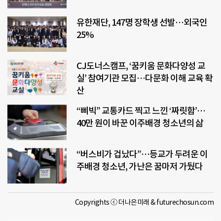
유한재단, 147명 장학생 선발…외국인
25%
CJ도너스캠프, ‘꿈키움 문화다양성 교
실’ 참여기관 모집…다문화 이해 교육 확
산
“삐빅” 교통카드 찍고 느낀 ‘짜릿함’…
40만 원이 바꾼 이주배경 청소년의 삶
“버스비가 겁났다”…등교가 두려운 이
주배경 청소년, 가난은 꿈마저 가뒀다
Copyrights ⓒ 더나은미래 & futurechosun.com