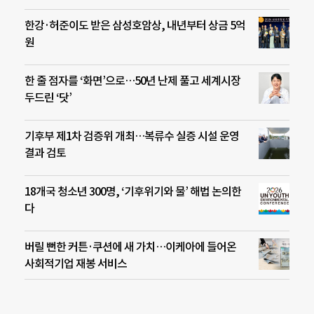
한강·허준이도 받은 삼성호암상, 내년부터 상금 5억
원
한 줄 점자를 ‘화면’으로…50년 난제 풀고 세계시장
두드린 ‘닷’
기후부 제1차 검증위 개최…복류수 실증 시설 운영
결과 검토
18개국 청소년 300명, ‘기후위기와 물’ 해법 논의한
다
버릴 뻔한 커튼·쿠션에 새 가치…이케아에 들어온
사회적기업 재봉 서비스