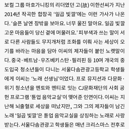
보컬 그룹 마호가니킹의 리더였던 고(故) 이한선씨가 지난
2014년 작곡한 합창곡 ‘일곱 빛깔’에는 이런 가사가 나온
다. ‘슬픈 날엔 창밖을 보아요. 너무 울진 말아요. 일곱 빛깔
고운 마음들이 당신 곁에 머물러요.’ 피부색과 쓰는 말이 서
로 다른 사람들도 무지개처럼 조화를 이뤄 사는 세상이 오
기를 바라는 마음을 담아 이씨의 제자들이 붙인 노랫말이
다. 중국·베트남·우즈베키스탄·필리핀 등 10여 개국의 중
도입국 청소년들이 다니는 서울다솜관광고등학교 학생들
에게 이씨는 ‘노래 선생님’이었다. 프로 뮤지션과 다문화·
위기 청소년을 멘토와 멘티로 잇는 CJ문화재단의 사회 공
헌 프로그램 ‘튠업 음악교실’이 맺어준 인연이다. 이씨는 지
난해 뇌출혈로 세상을 떠났지만, 그와 그의 제자들이 남긴
노래 ‘일곱 빛깔’은 튠업 음악교실을 상징하는 노래로 사랑
받는다. 서울다솜관광고 학생들은 매년 크리스마스 전후로