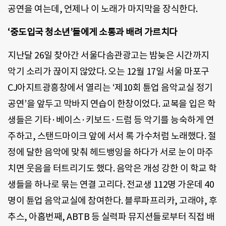
공연을 여는데, 언제나 이 노래가 마지막을 장식한다.
‘중도입국 청소년’들에게 소통과 배려 가르치다
지난달 26일 찾아간 서울다솜관광고는 밤늦은 시간까지
악기 소리가 끊이지 않았다. 오는 12월 17일 서울 마포구
CJ아지트광흥창에서 열리는 ‘제10회 튠업 음악교실 정기
공연’을 앞두고 막바지 연습이 한창이었다. 교복을 입은 학
생들은 기타·베이스·키보드·드럼 등 악기를 능숙하게 연
주하고, 스탠드마이크 앞에 서서 록 가수처럼 노래했다. 절
정에 달한 음악에 맞춰 헤드뱅잉을 하다가 서로 눈이 마주
치면 웃음을 터트리기도 했다. 음악은 개성 강한 이 학교 학
생들을 하나로 묶는 연결 고리다. 전교생 112명 가운데 40
명이 튠업 음악교실에 참여한다. 블루파프리카, 고래야, 후
추스, 아홉번째, ABTB 등 실력파 뮤지션들로부터 직접 배