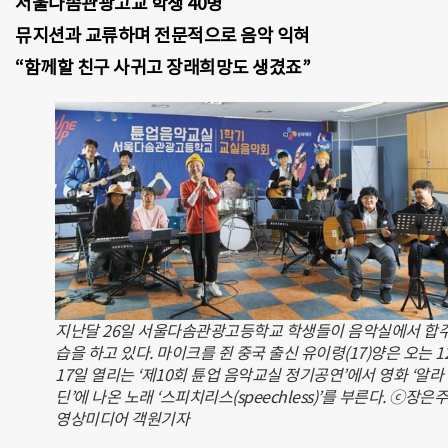
서울다솜관광고교 학생 40명
뮤지션과 교류하며 전문적으로 음악 익혀
“함께할 친구 사귀고 장래희망도 생겼죠”
지난달 26일 서울다솜관광고등학교 학생들이 음악실에서 합주
습을 하고 있다. 마이크를 쥔 중국 출신 유이령(17)양은 오는 1
17일 열리는 ‘제10회 튠업 음악교실 정기공연’에서 영화 ‘알라
딘’에 나온 노래 ‘스피치리스(speechless)’를 부른다. ⓒ장은주
영상미디어 객원기자