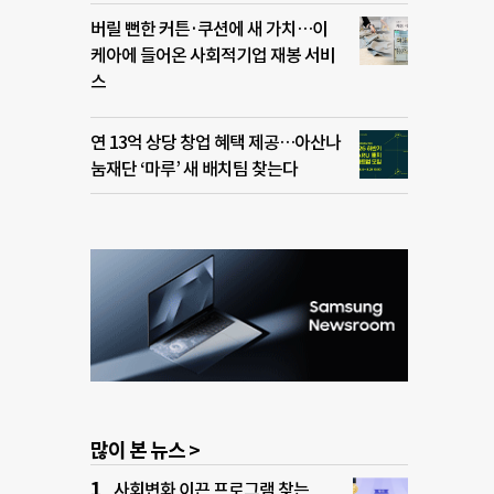
버릴 뻔한 커튼·쿠션에 새 가치…이
케아에 들어온 사회적기업 재봉 서비
스
연 13억 상당 창업 혜택 제공…아산나
눔재단 ‘마루’ 새 배치팀 찾는다
많이 본 뉴스 >
사회변화 이끈 프로그램 찾는