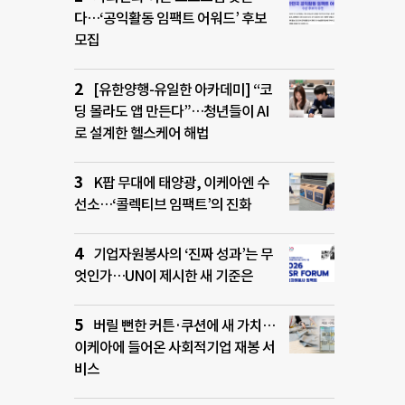
다…‘공익활동 임팩트 어워드’ 후보
모집
[유한양행-유일한 아카데미] “코
딩 몰라도 앱 만든다”…청년들이 AI
로 설계한 헬스케어 해법
K팝 무대에 태양광, 이케아엔 수
선소…‘콜렉티브 임팩트’의 진화
기업자원봉사의 ‘진짜 성과’는 무
엇인가…UN이 제시한 새 기준은
버릴 뻔한 커튼·쿠션에 새 가치…
이케아에 들어온 사회적기업 재봉 서
비스