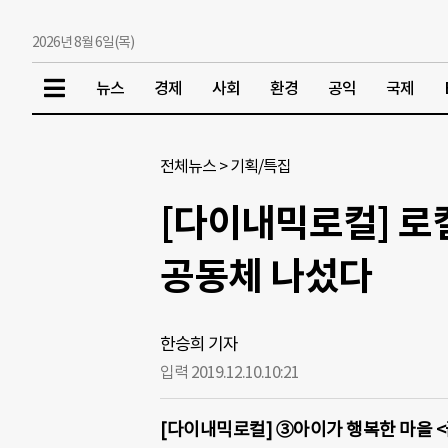
2026년 8월 6일(목)
뉴스
경제
사회
환경
공익
국제
전체뉴스
>
기획/특집
[다이내믹로컬] 로
공동체 나섰다
한승희 기자
입력 2019.12.10.
10:21
[다이내믹로컬] ③아이가 행복한 마을 <