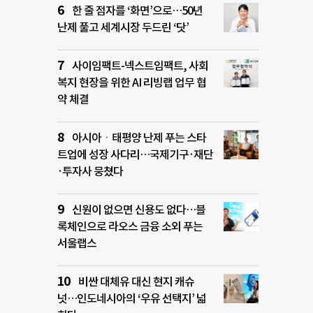
한 줄 점자를 ‘화면’으로…50년
난제 풀고 세계시장 두드린 ‘닷’
사이임팩트-넥스트임팩트, 사회
복지 현장을 위한 AI 리빙랩 업무 협
약 체결
아시아ㆍ태평양 난제 푸는 스타
트업에 성장 사다리…국제기구·재단
·투자사 뭉쳤다
신원이 없으면 신용도 없다…블
록체인으로 라오스 금융 소외 푸는
서울랩스
비싼 대체유 대신 현지 캐슈
넛…인도네시아의 ‘우유 선택지’ 넓