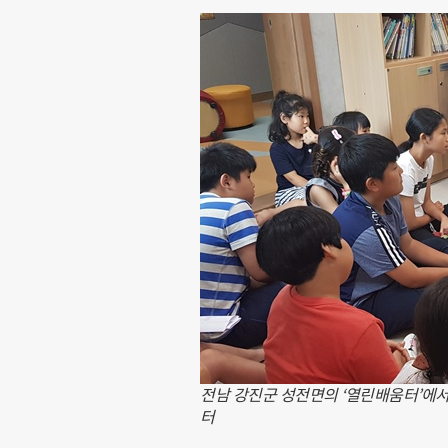
전남 강진군 성전면의 ‘열린배움터’에서
터