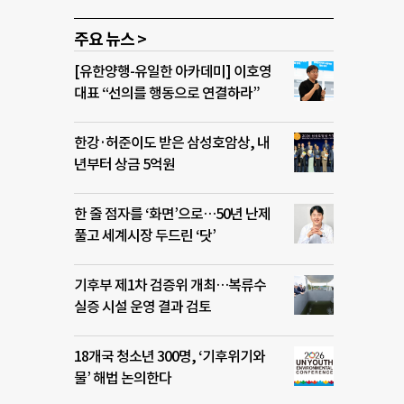
주요 뉴스 >
[유한양행-유일한 아카데미] 이호영
대표 “선의를 행동으로 연결하라”
한강·허준이도 받은 삼성호암상, 내
년부터 상금 5억원
한 줄 점자를 ‘화면’으로…50년 난제
풀고 세계시장 두드린 ‘닷’
기후부 제1차 검증위 개최…복류수
실증 시설 운영 결과 검토
18개국 청소년 300명, ‘기후위기와
물’ 해법 논의한다