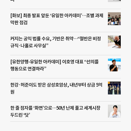
[화보] 최종 발표 앞둔 ‘유일한 아카데미’…조별 과제
막판 점검
커지는 공익 법률 수요, 기반은 취약…“절반은 비정
규직·나홀로 사무실”
[유한양행-유일한 아카데미] 이호영 대표 “선의를
행동으로 연결하라”
한강·허준이도 받은 삼성호암상, 내년부터 상금 5억
원
한 줄 점자를 ‘화면’으로…50년 난제 풀고 세계시장
두드린 ‘닷’