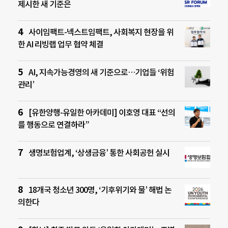
제시한 새 기준은
사이임팩트-넥스트임팩트, 사회복지 현장을 위
한 AI 리빙랩 업무 협약 체결
AI, 지속가능경영의 새 기준으로…기업들 ‘위험
관리’
[유한양행-유일한 아카데미] 이호영 대표 “선의
를 행동으로 연결하라”
생명보험업계, ‘상생금융’ 통한 사회공헌 실시
18개국 청소년 300명, ‘기후위기와 물’ 해법 논
의한다