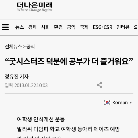
뉴스
경제
사회
환경
공익
국제
ESG·CSR
인터뷰
오
전체뉴스
>
공익
“굿시스터즈 덕분에 공부가 더 즐거워요”
정유진 기자
입력 2013.01.22.
10:03
Korean
▼
여학생 인식개선 운동
말라위 디암피 학교 여학생 동아리 에이즈 예방