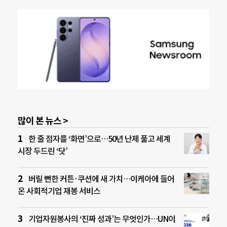
많이 본 뉴스 >
한 줄 점자를 ‘화면’으로…50년 난제 풀고 세계
시장 두드린 ‘닷’
버릴 뻔한 커튼·쿠션에 새 가치…이케아에 들어
온 사회적기업 재봉 서비스
기업자원봉사의 ‘진짜 성과’는 무엇인가…UN이