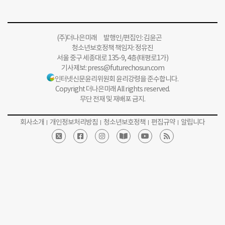
(주)더나은미래 발행인/편집인: 김윤곤
청소년보호정책 책임자: 정유진
서울 중구 세종대로 135-9, 4층(태평로1가)
기사제보:
press@futurechosun.com
인터넷신문윤리위원회 윤리강령을 준수합니다.
Copyright 더나은미래 All rights reserved.
무단 전재 및 재배포 금지.
회사소개
개인정보처리방침
청소년보호정책
편집규약
알립니다