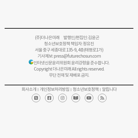
(주)더나은미래 발행인/편집인: 김윤곤
청소년보호정책 책임자: 정유진
서울 중구 세종대로 135-9, 4층(태평로1가)
기사제보:
press@futurechosun.com
인터넷신문윤리위원회 윤리강령을 준수합니다.
Copyright 더나은미래 All rights reserved.
무단 전재 및 재배포 금지.
회사소개
개인정보처리방침
청소년보호정책
알립니다