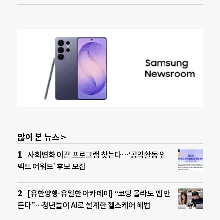
많이 본 뉴스 >
사회변화 이끈 프로그램 찾는다…‘공익활동 임
팩트 어워드’ 후보 모집
[유한양행-유일한 아카데미] “코딩 몰라도 앱 만
든다”…청년들이 AI로 설계한 헬스케어 해법