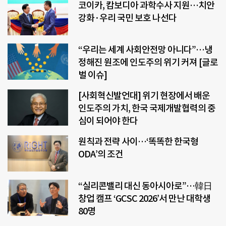
코이카, 캄보디아 과학수사 지원…치안
강화·우리 국민 보호 나선다
“우리는 세계 사회안전망 아니다”…냉
정해진 원조에 인도주의 위기 커져 [글로
벌 이슈]
[사회혁신발언대] 위기 현장에서 배운
인도주의 가치, 한국 국제개발협력의 중
심이 되어야 한다
원칙과 전략 사이…‘똑똑한 한국형
ODA’의 조건
“실리콘밸리 대신 동아시아로”…韓日
창업 캠프 ‘GCSC 2026’서 만난 대학생
80명