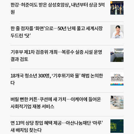
한강·허준이도 받은 삼성호암상, 내년부터 상금 5억
원
한 줄 점자를 ‘화면’으로…50년 난제 풀고 세계시장
두드린 ‘닷’
기후부 제1차 검증위 개최…복류수 실증 시설 운영
결과 검토
18개국 청소년 300명, ‘기후위기와 물’ 해법 논의한
다
버릴 뻔한 커튼·쿠션에 새 가치…이케아에 들어온
사회적기업 재봉 서비스
연 13억 상당 창업 혜택 제공…아산나눔재단 ‘마루’
새 배치팀 찾는다