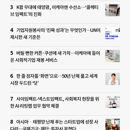
K팝 무대에 태양광, 이케아엔 수선소…‘콜렉티
브 임팩트’의 진화
기업자원봉사의 ‘진짜 성과’는 무엇인가…UN이
제시한 새 기준은
버릴 뻔한 커튼·쿠션에 새 가치…이케아에 들어
온 사회적기업 재봉 서비스
한 줄 점자를 ‘화면’으로…50년 난제 풀고 세계
시장 두드린 ‘닷’
사이임팩트-넥스트임팩트, 사회복지 현장을 위
한 AI 리빙랩 업무 협약 체결
아시아ㆍ태평양 난제 푸는 스타트업에 성장 사
다리…국제기구·재단·투자사 뭉쳤다