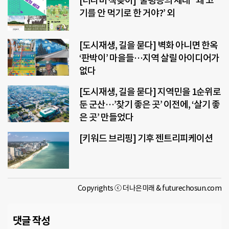
[더나미 책꽂이] ‘불평등의 세대’ ‘왜 고
기를 안 먹기로 한 거야?’ 외
[도시재생, 길을 묻다] 벽화 아니면 한옥
‘판박이’ 마을들…지역 살릴 아이디어가
없다
[도시재생, 길을 묻다] 지역민을 1순위로
둔 군산…’찾기 좋은 곳’ 이전에, ‘살기 좋
은 곳’ 만들었다
[키워드 브리핑] 기후 젠트리피케이션
Copyrights ⓒ 더나은미래 & futurechosun.com
댓글 작성