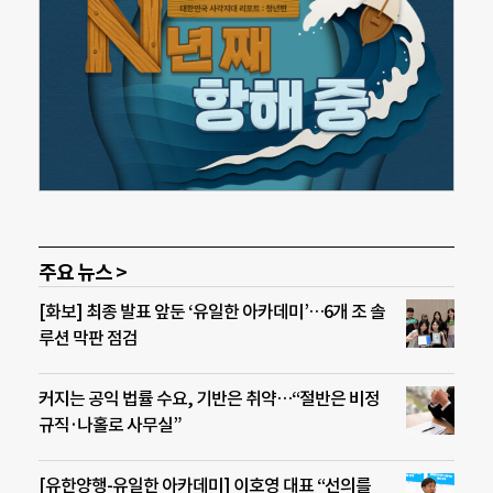
주요 뉴스 >
[화보] 최종 발표 앞둔 ‘유일한 아카데미’…6개 조 솔
루션 막판 점검
커지는 공익 법률 수요, 기반은 취약…“절반은 비정
규직·나홀로 사무실”
[유한양행-유일한 아카데미] 이호영 대표 “선의를