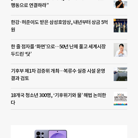
행동으로 연결하라”
한강·허준이도 받은 삼성호암상, 내년부터 상금 5억
원
한 줄 점자를 ‘화면’으로…50년 난제 풀고 세계시장
두드린 ‘닷’
기후부 제1차 검증위 개최…복류수 실증 시설 운영
결과 검토
18개국 청소년 300명, ‘기후위기와 물’ 해법 논의한
다