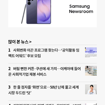
많이 본 뉴스 >
사회변화 이끈 프로그램 찾는다…‘공익활동 임
팩트 어워드’ 후보 모집
버릴 뻔한 커튼·쿠션에 새 가치…이케아에 들어
온 사회적기업 재봉 서비스
한 줄 점자를 ‘화면’으로…50년 난제 풀고 세계
시장 두드린 ‘닷’