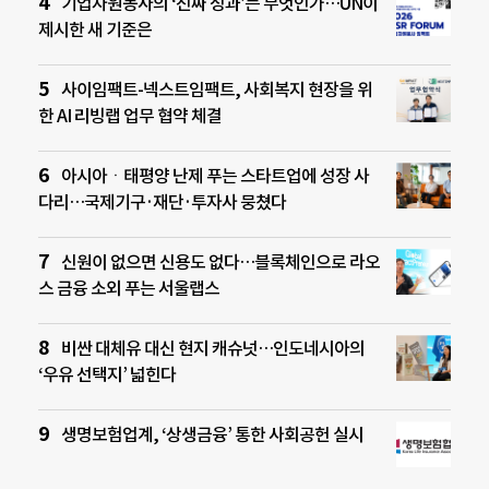
기업자원봉사의 ‘진짜 성과’는 무엇인가…UN이
제시한 새 기준은
사이임팩트-넥스트임팩트, 사회복지 현장을 위
한 AI 리빙랩 업무 협약 체결
아시아ㆍ태평양 난제 푸는 스타트업에 성장 사
다리…국제기구·재단·투자사 뭉쳤다
신원이 없으면 신용도 없다…블록체인으로 라오
스 금융 소외 푸는 서울랩스
비싼 대체유 대신 현지 캐슈넛…인도네시아의
‘우유 선택지’ 넓힌다
생명보험업계, ‘상생금융’ 통한 사회공헌 실시