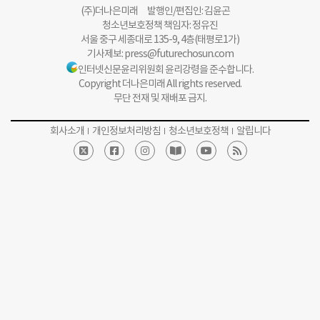
(주)더나은미래 발행인/편집인: 김윤곤
청소년보호정책 책임자: 정유진
서울 중구 세종대로 135-9, 4층(태평로1가)
기사제보:
press@futurechosun.com
인터넷신문윤리위원회 윤리강령을 준수합니다.
Copyright 더나은미래 All rights reserved.
무단 전재 및 재배포 금지.
회사소개
개인정보처리방침
청소년보호정책
알립니다