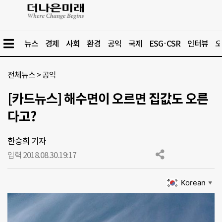
뉴스
경제
사회
환경
공익
국제
ESG·CSR
인터뷰
오
전체뉴스
>
공익
[카드뉴스] 해수면이 오르면 집값도 오른
다고?
한승희 기자
입력 2018.08.30.
19:17
Korean
▼