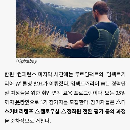
ⓒpixabay
한편, 컨퍼런스 마지막 시간에는 루트임팩트의 ‘임팩트커
리어 W’ 론칭 발표가 이뤄졌다. 임팩트커리어 W는 경력단
절 여성들을 위한 취업 연계 교육 프로그램이다. 오는 25일
까지
온라인
으로 1기 참가자를 모집한다. 참가자들은
△디
스커버리캠프 △펠로우십 △정직원 전환 평가
등의 과정
을 순차적으로 거친다.