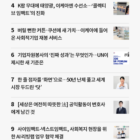
K팝 무대에 태양광, 이케아엔 수선소…‘콜렉티
브 임팩트’의 진화
버릴 뻔한 커튼·쿠션에 새 가치…이케아에 들어
온 사회적기업 재봉 서비스
기업자원봉사의 ‘진짜 성과’는 무엇인가…UN이
제시한 새 기준은
한 줄 점자를 ‘화면’으로…50년 난제 풀고 세계
시장 두드린 ‘닷’
[세상은 여전히 따뜻한 法] 공익활동이 변호사
에게 남긴 것
사이임팩트-넥스트임팩트, 사회복지 현장을 위
한 AI 리빙랩 업무 협약 체결