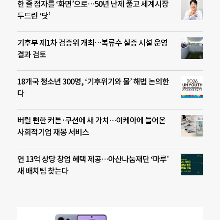
한 줄 점자를 ‘화면’으로…50년 난제 풀고 세계시장
두드린 ‘닷’
기후부 제1차 검증위 개최…복류수 실증 시설 운영
결과 검토
18개국 청소년 300명, ‘기후위기와 물’ 해법 논의한
다
버릴 뻔한 커튼·쿠션에 새 가치…이케아에 들어온
사회적기업 재봉 서비스
연 13억 상당 창업 혜택 제공…아산나눔재단 ‘마루’
새 배치팀 찾는다