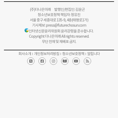
(주)더나은미래 발행인/편집인: 김윤곤
청소년보호정책 책임자: 정유진
서울 중구 세종대로 135-9, 4층(태평로1가)
기사제보:
press@futurechosun.com
인터넷신문윤리위원회 윤리강령을 준수합니다.
Copyright 더나은미래 All rights reserved.
무단 전재 및 재배포 금지.
회사소개
개인정보처리방침
청소년보호정책
알립니다