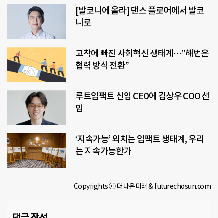
[발코니에 올라] 댄스 플로어에서 발코
니로
고착에 빠진 사회혁신 생태계…”해법은
협력 방식 전환”
루트임팩트 신임 CEO에 김상우 COO 선
임
‘지속가능’ 외치는 임팩트 생태계, 우리
는 지속가능한가
Copyrights ⓒ 더나은미래 & futurechosun.com
댓글 작성